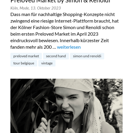
Köln,
Mode,
13. Oktober 2023
Dass man für nachhaltige Shopping-Konzepte nicht
zwingend eine riesige Internet-Plattform braucht, hat
der Kölner Fashion-Store Simon und Renoldi schon
beim ersten Preloved Market im April 2023
eindrucksvoll bewiesen. Innerhalb kürzester Zeit
fanden mehr als 200 …
„Preloved Market by Simon & Renold
weiterlesen
preloved market
second hand
simon und renoldi
tour belgique
vintage