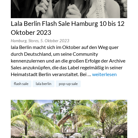
Lala Berlin Flash Sale Hamburg 10 bis 12
Oktober 2023
Hamburg,
Stores,
5. Oktober 2023
lala Berlin macht sich im Oktober auf den Weg quer
durch Deutschland, um seine Community
kennenzulernen und an die großen Erfolge der Archive
Sales anzuknüpfen, die das Label regelmäßig in seiner
Heimatstadt Berlin veranstaltet. Bei …
„Lala Berlin Flash Sa
weiterlesen
flash sale
lala berlin
pop-up sale