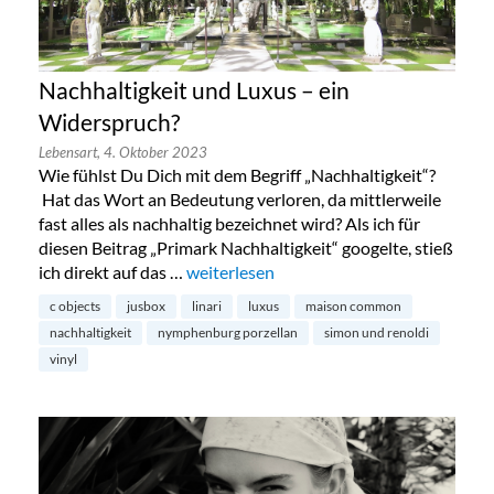
Nachhaltigkeit und Luxus – ein
Widerspruch?
Lebensart,
4. Oktober 2023
Wie fühlst Du Dich mit dem Begriff „Nachhaltigkeit“?
Hat das Wort an Bedeutung verloren, da mittlerweile
fast alles als nachhaltig bezeichnet wird? Als ich für
diesen Beitrag „Primark Nachhaltigkeit“ googelte, stieß
ich direkt auf das …
„Nachhaltigkeit und Luxus – ein Widers
weiterlesen
c objects
jusbox
linari
luxus
maison common
nachhaltigkeit
nymphenburg porzellan
simon und renoldi
vinyl