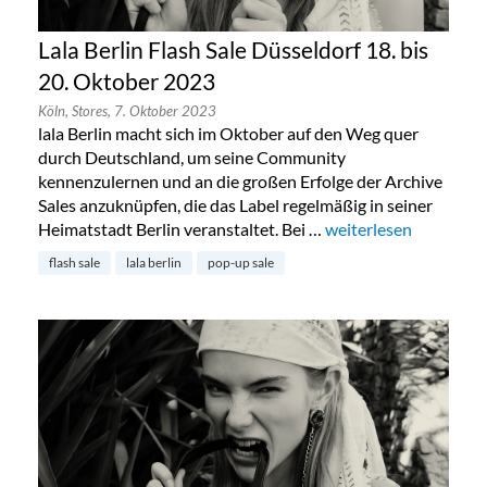
Lala Berlin Flash Sale Düsseldorf 18. bis
20. Oktober 2023
Köln,
Stores,
7. Oktober 2023
lala Berlin macht sich im Oktober auf den Weg quer
durch Deutschland, um seine Community
kennenzulernen und an die großen Erfolge der Archive
Sales anzuknüpfen, die das Label regelmäßig in seiner
Heimatstadt Berlin veranstaltet. Bei …
„Lala Berlin Flash Sal
weiterlesen
flash sale
lala berlin
pop-up sale