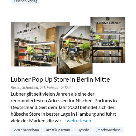
Taschen Verlag
Lubner Pop Up Store in Berlin Mitte
Berlin,
Schönheit,
20. Februar 2023
Lubner gilt seit vielen Jahren als eine der
renommiertesten Adressen für Nischen-Parfums in
Deutschland. Seit dem Jahr 2000 befindet sich der
hübsche Store in bester Lage in Hamburg und führt
viele der Marken, die wir …
„Lubner Pop Up Store in Berlin M
weiterlesen
2787 barcelona
artistik-parfum
Byredo
j.f. schwarzlose