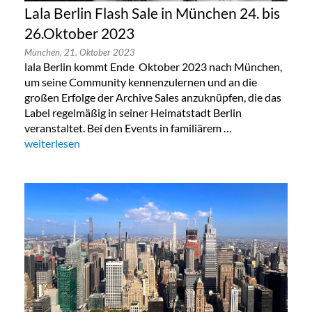
Lala Berlin Flash Sale in München 24. bis
26.Oktober 2023
München,
21. Oktober 2023
lala Berlin kommt Ende Oktober 2023 nach München,
um seine Community kennenzulernen und an die
großen Erfolge der Archive Sales anzuknüpfen, die das
Label regelmäßig in seiner Heimatstadt Berlin
veranstaltet. Bei den Events in familiärem …
„Lala Berlin Flash Sale in München 24. bis 26.Oktober 2023“
weiterlesen