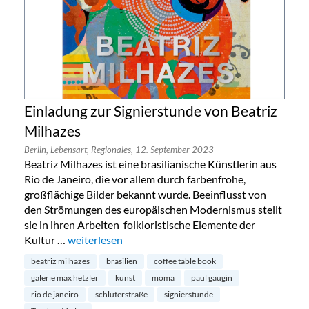
Einladung zur Signierstunde von Beatriz
Milhazes
Berlin,
Lebensart,
Regionales,
12. September 2023
Beatriz Milhazes ist eine brasilianische Künstlerin aus
Rio de Janeiro, die vor allem durch farbenfrohe,
großflächige Bilder bekannt wurde. Beeinflusst von
den Strömungen des europäischen Modernismus stellt
sie in ihren Arbeiten folkloristische Elemente der
Kultur …
„Einladung zur Signierstunde von Beatriz Milhazes“
weiterlesen
beatriz milhazes
brasilien
coffee table book
galerie max hetzler
kunst
moma
paul gaugin
rio de janeiro
schlüterstraße
signierstunde