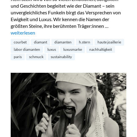
und Geschichten begleitet wie der Diamant – sein
unvergleichliches Funkeln birgt das Versprechen von
Ewigkeit und Luxus. Wir kennen die Namen der
größten Steine, ihre berühmten Träger:innen …
„Diamanten aus dem Labor – die Zukunft?“
weiterlesen
courbet
diamant
diamanten
h.stern
haute joaillerie
labor diamanten
luxus
luxusmarke
nachhaltigkeit
paris
schmuck
sustainability