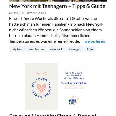
New York mit Teenagern – Tipps & Guide
Reisen,
14. Oktober 2023
Eine schönere Woche als die erste Oktoberwoche
hätte sich man für einen Familien-Trip nach New York
nicht wünschen können: die Sonne schien von einem
herrlich blauen Himmel bei spätsommerlichen
Temperaturen: es war eine reine Freude. …
„New York mit Te
weiterlesen
city tour
manhattan
new york
teenager
USA
Preloved Market by Simon & Renoldi