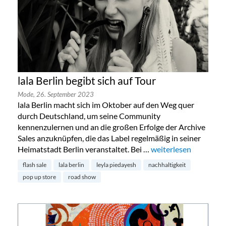
lala Berlin begibt sich auf Tour
Mode,
26. September 2023
lala Berlin macht sich im Oktober auf den Weg quer
durch Deutschland, um seine Community
kennenzulernen und an die großen Erfolge der Archive
Sales anzuknüpfen, die das Label regelmäßig in seiner
Heimatstadt Berlin veranstaltet. Bei …
„lala Berlin begibt sic
weiterlesen
flash sale
lala berlin
leyla piedayesh
nachhaltigkeit
pop up store
road show