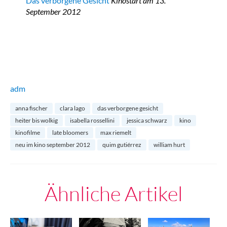
Das verborgene Gesicht
Kinostart am 13.
September 2012
adm
anna fischer
clara lago
das verborgene gesicht
heiter bis wolkig
isabella rossellini
jessica schwarz
kino
kinofilme
late bloomers
max riemelt
neu im kino september 2012
quim gutiérrez
william hurt
Ähnliche Artikel