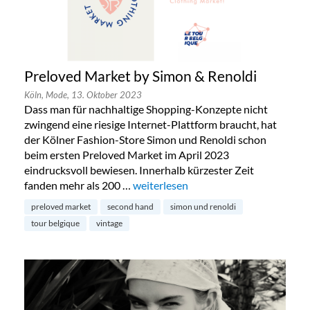
Preloved Market by Simon & Renoldi
Köln,
Mode,
13. Oktober 2023
Dass man für nachhaltige Shopping-Konzepte nicht
zwingend eine riesige Internet-Plattform braucht, hat
der Kölner Fashion-Store Simon und Renoldi schon
beim ersten Preloved Market im April 2023
eindrucksvoll bewiesen. Innerhalb kürzester Zeit
fanden mehr als 200 …
„Preloved Market by Simon & Renold
weiterlesen
preloved market
second hand
simon und renoldi
tour belgique
vintage