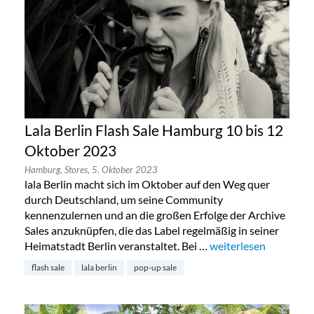
Lala Berlin Flash Sale Hamburg 10 bis 12
Oktober 2023
Hamburg,
Stores,
5. Oktober 2023
lala Berlin macht sich im Oktober auf den Weg quer
durch Deutschland, um seine Community
kennenzulernen und an die großen Erfolge der Archive
Sales anzuknüpfen, die das Label regelmäßig in seiner
Heimatstadt Berlin veranstaltet. Bei …
„Lala Berlin Flash Sa
weiterlesen
flash sale
lala berlin
pop-up sale