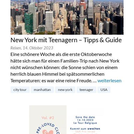
New York mit Teenagern – Tipps & Guide
Reisen,
14. Oktober 2023
Eine schönere Woche als die erste Oktoberwoche
hätte sich man für einen Familien-Trip nach New York
nicht wünschen können: die Sonne schien von einem
herrlich blauen Himmel bei spätsommerlichen
Temperaturen: es war eine reine Freude. …
„New York mit Te
weiterlesen
city tour
manhattan
new york
teenager
USA