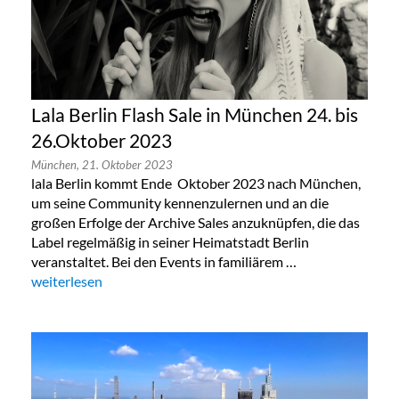
Lala Berlin Flash Sale in München 24. bis
26.Oktober 2023
München,
21. Oktober 2023
lala Berlin kommt Ende Oktober 2023 nach München,
um seine Community kennenzulernen und an die
großen Erfolge der Archive Sales anzuknüpfen, die das
Label regelmäßig in seiner Heimatstadt Berlin
veranstaltet. Bei den Events in familiärem …
„Lala Berlin Flash Sale in München 24. bis 26.Oktober 2023“
weiterlesen