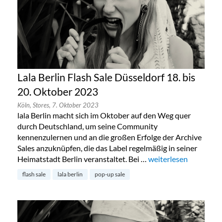
Lala Berlin Flash Sale Düsseldorf 18. bis
20. Oktober 2023
Köln,
Stores,
7. Oktober 2023
lala Berlin macht sich im Oktober auf den Weg quer
durch Deutschland, um seine Community
kennenzulernen und an die großen Erfolge der Archive
Sales anzuknüpfen, die das Label regelmäßig in seiner
Heimatstadt Berlin veranstaltet. Bei …
„Lala Berlin Flash Sal
weiterlesen
flash sale
lala berlin
pop-up sale