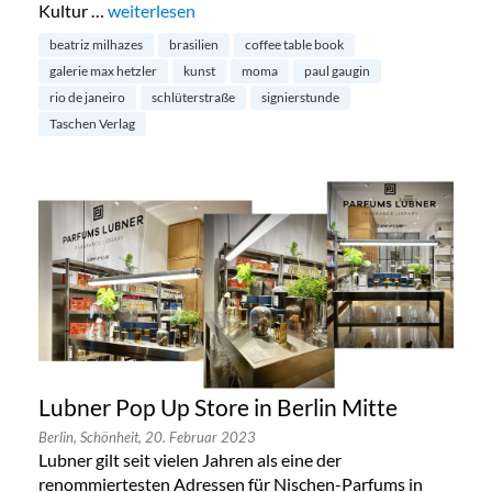
Kultur …
„Einladung zur Signierstunde von Beatriz Milhazes“
weiterlesen
beatriz milhazes
brasilien
coffee table book
galerie max hetzler
kunst
moma
paul gaugin
rio de janeiro
schlüterstraße
signierstunde
Taschen Verlag
Lubner Pop Up Store in Berlin Mitte
Berlin,
Schönheit,
20. Februar 2023
Lubner gilt seit vielen Jahren als eine der
renommiertesten Adressen für Nischen-Parfums in