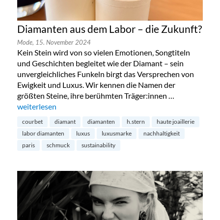
Diamanten aus dem Labor – die Zukunft?
Mode,
15. November 2024
Kein Stein wird von so vielen Emotionen, Songtiteln
und Geschichten begleitet wie der Diamant – sein
unvergleichliches Funkeln birgt das Versprechen von
Ewigkeit und Luxus. Wir kennen die Namen der
größten Steine, ihre berühmten Träger:innen …
„Diamanten aus dem Labor – die Zukunft?“
weiterlesen
courbet
diamant
diamanten
h.stern
haute joaillerie
labor diamanten
luxus
luxusmarke
nachhaltigkeit
paris
schmuck
sustainability