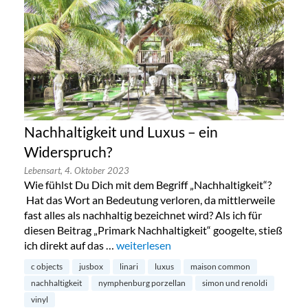
Nachhaltigkeit und Luxus – ein
Widerspruch?
Lebensart,
4. Oktober 2023
Wie fühlst Du Dich mit dem Begriff „Nachhaltigkeit“?
Hat das Wort an Bedeutung verloren, da mittlerweile
fast alles als nachhaltig bezeichnet wird? Als ich für
diesen Beitrag „Primark Nachhaltigkeit“ googelte, stieß
ich direkt auf das …
„Nachhaltigkeit und Luxus – ein Widers
weiterlesen
c objects
jusbox
linari
luxus
maison common
nachhaltigkeit
nymphenburg porzellan
simon und renoldi
vinyl