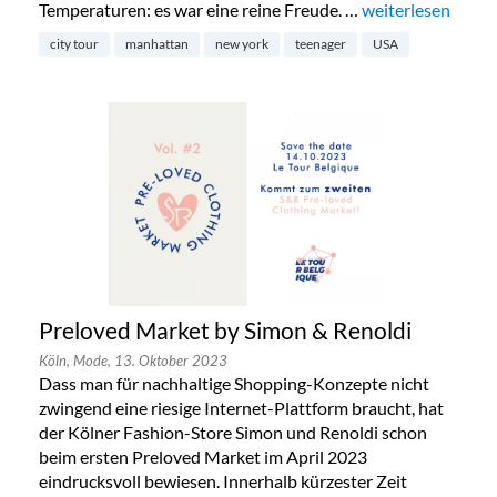
Temperaturen: es war eine reine Freude. …
„New York mit Te
weiterlesen
city tour
manhattan
new york
teenager
USA
Preloved Market by Simon & Renoldi
Köln,
Mode,
13. Oktober 2023
Dass man für nachhaltige Shopping-Konzepte nicht
zwingend eine riesige Internet-Plattform braucht, hat
der Kölner Fashion-Store Simon und Renoldi schon
beim ersten Preloved Market im April 2023
eindrucksvoll bewiesen. Innerhalb kürzester Zeit