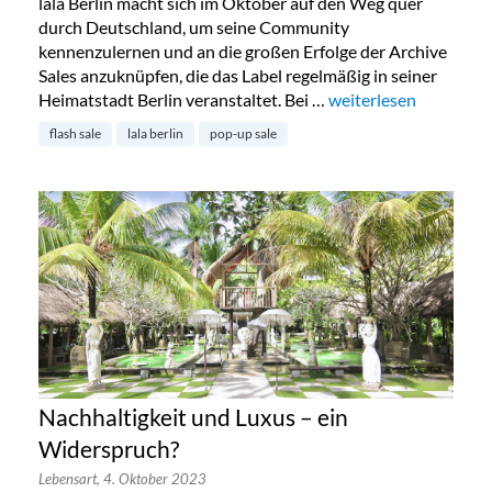
lala Berlin macht sich im Oktober auf den Weg quer
durch Deutschland, um seine Community
kennenzulernen und an die großen Erfolge der Archive
Sales anzuknüpfen, die das Label regelmäßig in seiner
Heimatstadt Berlin veranstaltet. Bei …
„Lala Berlin Flash Sa
weiterlesen
flash sale
lala berlin
pop-up sale
Nachhaltigkeit und Luxus – ein
Widerspruch?
Lebensart,
4. Oktober 2023