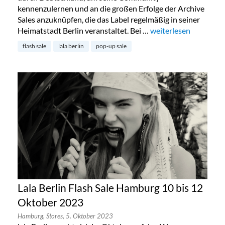
kennenzulernen und an die großen Erfolge der Archive
Sales anzuknüpfen, die das Label regelmäßig in seiner
Heimatstadt Berlin veranstaltet. Bei …
„Lala Berlin Flash Sal
weiterlesen
flash sale
lala berlin
pop-up sale
Lala Berlin Flash Sale Hamburg 10 bis 12
Oktober 2023
Hamburg,
Stores,
5. Oktober 2023