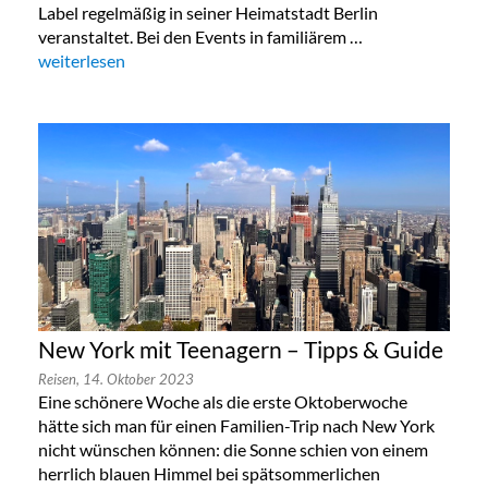
Label regelmäßig in seiner Heimatstadt Berlin
veranstaltet. Bei den Events in familiärem …
„Lala Berlin Flash Sale in München 24. bis 26.Oktober 2023“
weiterlesen
New York mit Teenagern – Tipps & Guide
Reisen,
14. Oktober 2023
Eine schönere Woche als die erste Oktoberwoche
hätte sich man für einen Familien-Trip nach New York
nicht wünschen können: die Sonne schien von einem
herrlich blauen Himmel bei spätsommerlichen