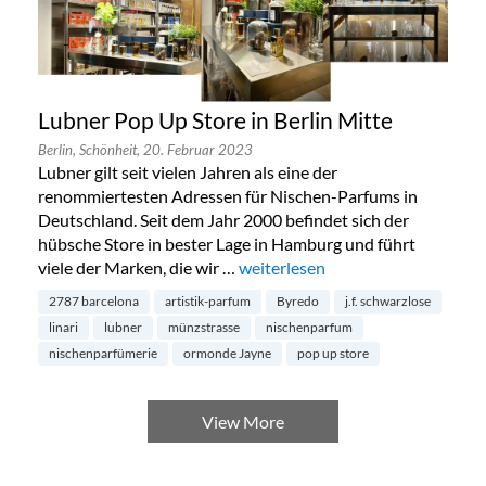
Lubner Pop Up Store in Berlin Mitte
Berlin,
Schönheit,
20. Februar 2023
Lubner gilt seit vielen Jahren als eine der
renommiertesten Adressen für Nischen-Parfums in
Deutschland. Seit dem Jahr 2000 befindet sich der
hübsche Store in bester Lage in Hamburg und führt
viele der Marken, die wir …
„Lubner Pop Up Store in Berlin M
weiterlesen
2787 barcelona
artistik-parfum
Byredo
j.f. schwarzlose
linari
lubner
münzstrasse
nischenparfum
nischenparfümerie
ormonde Jayne
pop up store
View More