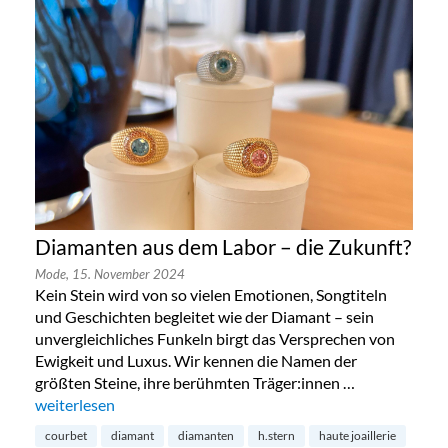
Diamanten aus dem Labor – die Zukunft?
Mode,
15. November 2024
Kein Stein wird von so vielen Emotionen, Songtiteln
und Geschichten begleitet wie der Diamant – sein
unvergleichliches Funkeln birgt das Versprechen von
Ewigkeit und Luxus. Wir kennen die Namen der
größten Steine, ihre berühmten Träger:innen …
„Diamanten aus dem Labor – die Zukunft?“
weiterlesen
courbet
diamant
diamanten
h.stern
haute joaillerie