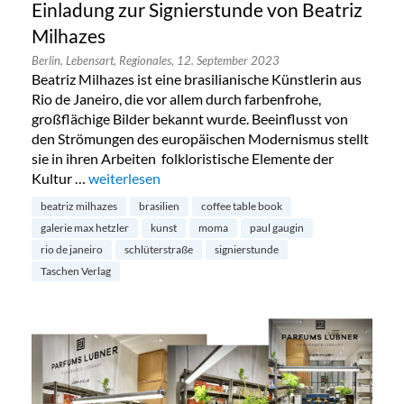
Einladung zur Signierstunde von Beatriz
Milhazes
Berlin,
Lebensart,
Regionales,
12. September 2023
Beatriz Milhazes ist eine brasilianische Künstlerin aus
Rio de Janeiro, die vor allem durch farbenfrohe,
großflächige Bilder bekannt wurde. Beeinflusst von
den Strömungen des europäischen Modernismus stellt
sie in ihren Arbeiten folkloristische Elemente der
Kultur …
„Einladung zur Signierstunde von Beatriz Milhazes“
weiterlesen
beatriz milhazes
brasilien
coffee table book
galerie max hetzler
kunst
moma
paul gaugin
rio de janeiro
schlüterstraße
signierstunde
Taschen Verlag