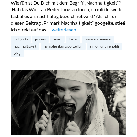
Wie fühlst Du Dich mit dem Begriff „Nachhaltigkeit“?
Hat das Wort an Bedeutung verloren, da mittlerweile
fast alles als nachhaltig bezeichnet wird? Als ich für
diesen Beitrag „Primark Nachhaltigkeit“ googelte, stieß
ich direkt auf das …
„Nachhaltigkeit und Luxus – ein Widers
weiterlesen
c objects
jusbox
linari
luxus
maison common
nachhaltigkeit
nymphenburg porzellan
simon und renoldi
vinyl