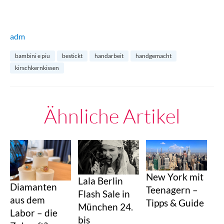
adm
bambini e piu
bestickt
handarbeit
handgemacht
kirschkernkissen
Ähnliche Artikel
New York mit
Lala Berlin
Diamanten
Teenagern –
Flash Sale in
aus dem
Tipps & Guide
München 24.
Labor – die
bis