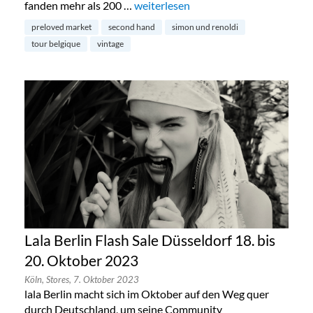
fanden mehr als 200 …
„Preloved Market by Simon & Renold
weiterlesen
preloved market
second hand
simon und renoldi
tour belgique
vintage
Lala Berlin Flash Sale Düsseldorf 18. bis
20. Oktober 2023
Köln,
Stores,
7. Oktober 2023
lala Berlin macht sich im Oktober auf den Weg quer
durch Deutschland, um seine Community