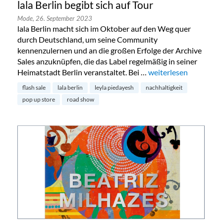
lala Berlin begibt sich auf Tour
Mode,
26. September 2023
lala Berlin macht sich im Oktober auf den Weg quer
durch Deutschland, um seine Community
kennenzulernen und an die großen Erfolge der Archive
Sales anzuknüpfen, die das Label regelmäßig in seiner
Heimatstadt Berlin veranstaltet. Bei …
„lala Berlin begibt sic
weiterlesen
flash sale
lala berlin
leyla piedayesh
nachhaltigkeit
pop up store
road show