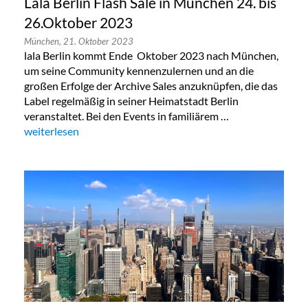
Lala Berlin Flash Sale in München 24. bis
26.Oktober 2023
München,
21. Oktober 2023
lala Berlin kommt Ende Oktober 2023 nach München,
um seine Community kennenzulernen und an die
großen Erfolge der Archive Sales anzuknüpfen, die das
Label regelmäßig in seiner Heimatstadt Berlin
veranstaltet. Bei den Events in familiärem …
„Lala Berlin Flash Sale in München 24. bis 26.Oktober 2023“
weiterlesen