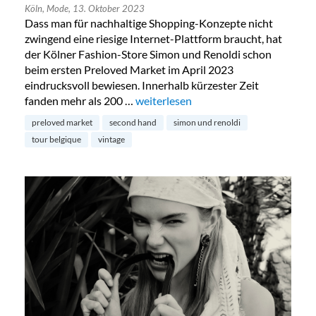
Köln,
Mode,
13. Oktober 2023
Dass man für nachhaltige Shopping-Konzepte nicht
zwingend eine riesige Internet-Plattform braucht, hat
der Kölner Fashion-Store Simon und Renoldi schon
beim ersten Preloved Market im April 2023
eindrucksvoll bewiesen. Innerhalb kürzester Zeit
fanden mehr als 200 …
„Preloved Market by Simon & Renold
weiterlesen
preloved market
second hand
simon und renoldi
tour belgique
vintage