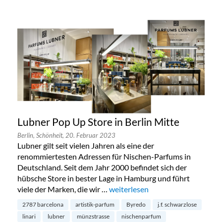
Lubner Pop Up Store in Berlin Mitte
Berlin,
Schönheit,
20. Februar 2023
Lubner gilt seit vielen Jahren als eine der
renommiertesten Adressen für Nischen-Parfums in
Deutschland. Seit dem Jahr 2000 befindet sich der
hübsche Store in bester Lage in Hamburg und führt
viele der Marken, die wir …
„Lubner Pop Up Store in Berlin M
weiterlesen
2787 barcelona
artistik-parfum
Byredo
j.f. schwarzlose
linari
lubner
münzstrasse
nischenparfum