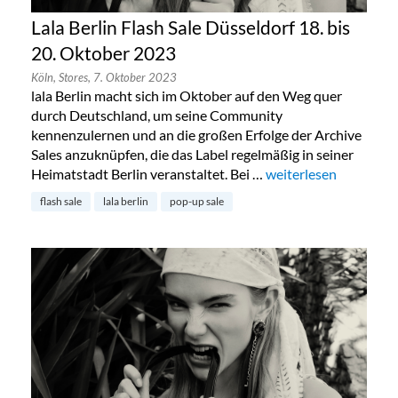
Lala Berlin Flash Sale Düsseldorf 18. bis
20. Oktober 2023
Köln,
Stores,
7. Oktober 2023
lala Berlin macht sich im Oktober auf den Weg quer
durch Deutschland, um seine Community
kennenzulernen und an die großen Erfolge der Archive
Sales anzuknüpfen, die das Label regelmäßig in seiner
Heimatstadt Berlin veranstaltet. Bei …
„Lala Berlin Flash Sal
weiterlesen
flash sale
lala berlin
pop-up sale