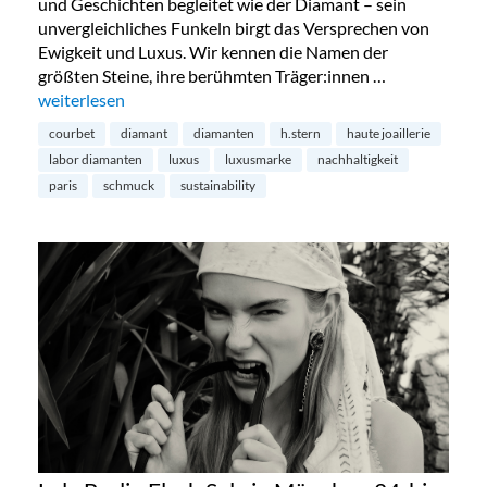
und Geschichten begleitet wie der Diamant – sein
unvergleichliches Funkeln birgt das Versprechen von
Ewigkeit und Luxus. Wir kennen die Namen der
größten Steine, ihre berühmten Träger:innen …
„Diamanten aus dem Labor – die Zukunft?“
weiterlesen
courbet
diamant
diamanten
h.stern
haute joaillerie
labor diamanten
luxus
luxusmarke
nachhaltigkeit
paris
schmuck
sustainability