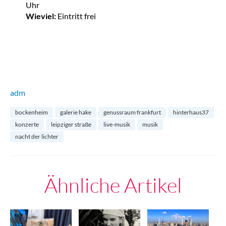
Uhr
Wieviel:
Eintritt frei
adm
bockenheim
galerie hake
genussraum frankfurt
hinterhaus37
konzerte
leipziger straße
live-musik
musik
nacht der lichter
Ähnliche Artikel