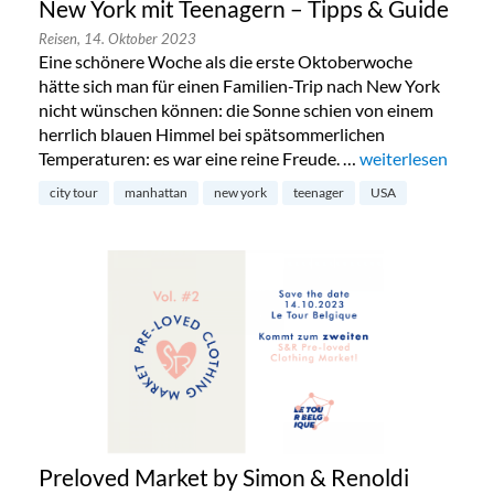
New York mit Teenagern – Tipps & Guide
Reisen,
14. Oktober 2023
Eine schönere Woche als die erste Oktoberwoche
hätte sich man für einen Familien-Trip nach New York
nicht wünschen können: die Sonne schien von einem
herrlich blauen Himmel bei spätsommerlichen
Temperaturen: es war eine reine Freude. …
„New York mit Te
weiterlesen
city tour
manhattan
new york
teenager
USA
Preloved Market by Simon & Renoldi