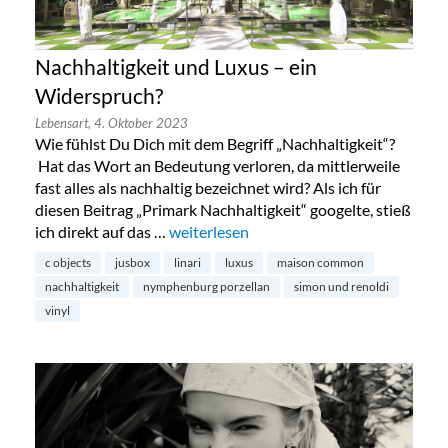
Nachhaltigkeit und Luxus – ein
Widerspruch?
Lebensart,
4. Oktober 2023
Wie fühlst Du Dich mit dem Begriff „Nachhaltigkeit“?
Hat das Wort an Bedeutung verloren, da mittlerweile
fast alles als nachhaltig bezeichnet wird? Als ich für
diesen Beitrag „Primark Nachhaltigkeit“ googelte, stieß
ich direkt auf das …
„Nachhaltigkeit und Luxus – ein Widers
weiterlesen
c objects
jusbox
linari
luxus
maison common
nachhaltigkeit
nymphenburg porzellan
simon und renoldi
vinyl