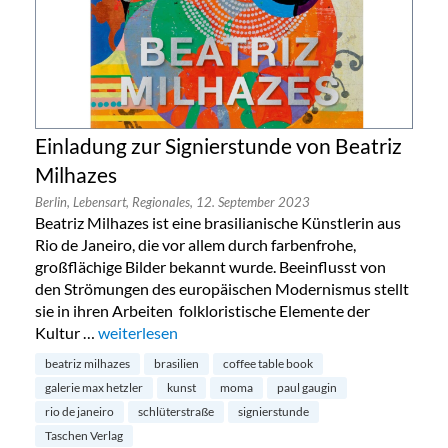
Einladung zur Signierstunde von Beatriz
Milhazes
Berlin,
Lebensart,
Regionales,
12. September 2023
Beatriz Milhazes ist eine brasilianische Künstlerin aus
Rio de Janeiro, die vor allem durch farbenfrohe,
großflächige Bilder bekannt wurde. Beeinflusst von
den Strömungen des europäischen Modernismus stellt
sie in ihren Arbeiten folkloristische Elemente der
Kultur …
„Einladung zur Signierstunde von Beatriz Milhazes“
weiterlesen
beatriz milhazes
brasilien
coffee table book
galerie max hetzler
kunst
moma
paul gaugin
rio de janeiro
schlüterstraße
signierstunde
Taschen Verlag