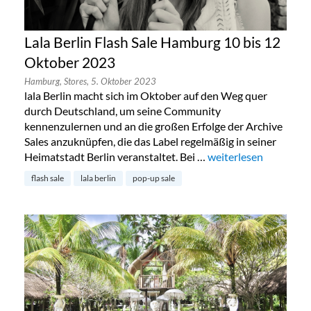
Lala Berlin Flash Sale Hamburg 10 bis 12
Oktober 2023
Hamburg,
Stores,
5. Oktober 2023
lala Berlin macht sich im Oktober auf den Weg quer
durch Deutschland, um seine Community
kennenzulernen und an die großen Erfolge der Archive
Sales anzuknüpfen, die das Label regelmäßig in seiner
Heimatstadt Berlin veranstaltet. Bei …
„Lala Berlin Flash Sa
weiterlesen
flash sale
lala berlin
pop-up sale