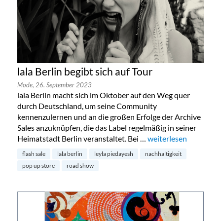
lala Berlin begibt sich auf Tour
Mode,
26. September 2023
lala Berlin macht sich im Oktober auf den Weg quer
durch Deutschland, um seine Community
kennenzulernen und an die großen Erfolge der Archive
Sales anzuknüpfen, die das Label regelmäßig in seiner
Heimatstadt Berlin veranstaltet. Bei …
„lala Berlin begibt sic
weiterlesen
flash sale
lala berlin
leyla piedayesh
nachhaltigkeit
pop up store
road show