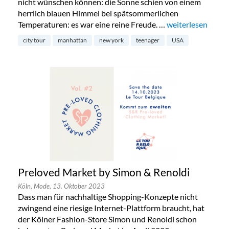
nicht wünschen können: die Sonne schien von einem
herrlich blauen Himmel bei spätsommerlichen
Temperaturen: es war eine reine Freude. …
„New York mit Te
weiterlesen
city tour
manhattan
new york
teenager
USA
Preloved Market by Simon & Renoldi
Köln,
Mode,
13. Oktober 2023
Dass man für nachhaltige Shopping-Konzepte nicht
zwingend eine riesige Internet-Plattform braucht, hat
der Kölner Fashion-Store Simon und Renoldi schon