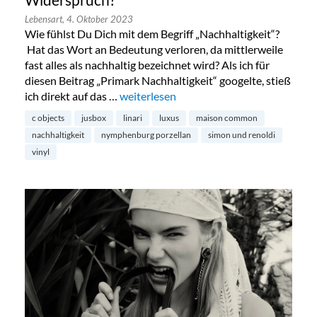
Widerspruch?
Lebensart,
4. Oktober 2023
Wie fühlst Du Dich mit dem Begriff „Nachhaltigkeit“?
Hat das Wort an Bedeutung verloren, da mittlerweile
fast alles als nachhaltig bezeichnet wird? Als ich für
diesen Beitrag „Primark Nachhaltigkeit“ googelte, stieß
ich direkt auf das …
„Nachhaltigkeit und Luxus – ein Widers
weiterlesen
c objects
jusbox
linari
luxus
maison common
nachhaltigkeit
nymphenburg porzellan
simon und renoldi
vinyl