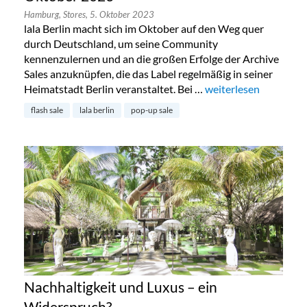
Hamburg,
Stores,
5. Oktober 2023
lala Berlin macht sich im Oktober auf den Weg quer
durch Deutschland, um seine Community
kennenzulernen und an die großen Erfolge der Archive
Sales anzuknüpfen, die das Label regelmäßig in seiner
Heimatstadt Berlin veranstaltet. Bei …
„Lala Berlin Flash Sa
weiterlesen
flash sale
lala berlin
pop-up sale
Nachhaltigkeit und Luxus – ein