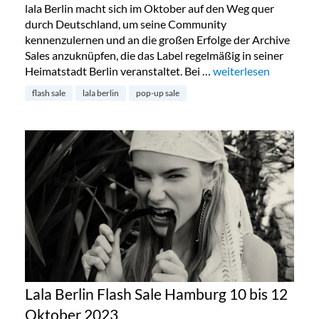
lala Berlin macht sich im Oktober auf den Weg quer
durch Deutschland, um seine Community
kennenzulernen und an die großen Erfolge der Archive
Sales anzuknüpfen, die das Label regelmäßig in seiner
Heimatstadt Berlin veranstaltet. Bei …
„Lala Berlin Flash Sal
weiterlesen
flash sale
lala berlin
pop-up sale
Lala Berlin Flash Sale Hamburg 10 bis 12
Oktober 2023