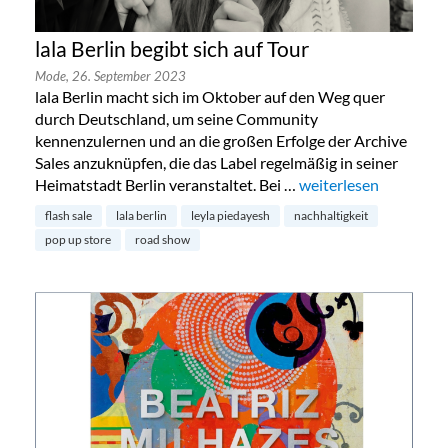
lala Berlin begibt sich auf Tour
Mode,
26. September 2023
lala Berlin macht sich im Oktober auf den Weg quer
durch Deutschland, um seine Community
kennenzulernen und an die großen Erfolge der Archive
Sales anzuknüpfen, die das Label regelmäßig in seiner
Heimatstadt Berlin veranstaltet. Bei …
„lala Berlin begibt sic
weiterlesen
flash sale
lala berlin
leyla piedayesh
nachhaltigkeit
pop up store
road show