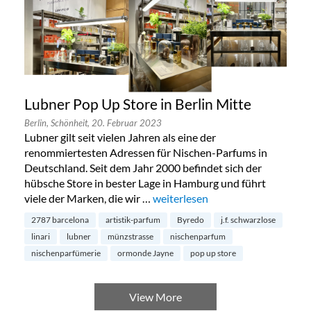
Lubner Pop Up Store in Berlin Mitte
Berlin,
Schönheit,
20. Februar 2023
Lubner gilt seit vielen Jahren als eine der
renommiertesten Adressen für Nischen-Parfums in
Deutschland. Seit dem Jahr 2000 befindet sich der
hübsche Store in bester Lage in Hamburg und führt
viele der Marken, die wir …
„Lubner Pop Up Store in Berlin M
weiterlesen
2787 barcelona
artistik-parfum
Byredo
j.f. schwarzlose
linari
lubner
münzstrasse
nischenparfum
nischenparfümerie
ormonde Jayne
pop up store
View More