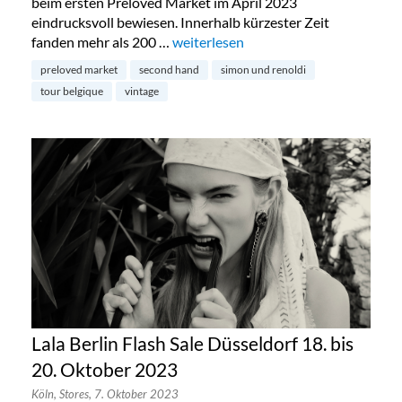
beim ersten Preloved Market im April 2023
eindrucksvoll bewiesen. Innerhalb kürzester Zeit
fanden mehr als 200 …
„Preloved Market by Simon & Renold
weiterlesen
preloved market
second hand
simon und renoldi
tour belgique
vintage
Lala Berlin Flash Sale Düsseldorf 18. bis
20. Oktober 2023
Köln,
Stores,
7. Oktober 2023