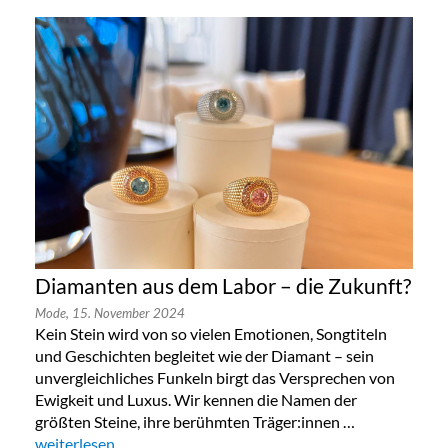
Diamanten aus dem Labor – die Zukunft?
Mode,
15. November 2024
Kein Stein wird von so vielen Emotionen, Songtiteln
und Geschichten begleitet wie der Diamant – sein
unvergleichliches Funkeln birgt das Versprechen von
Ewigkeit und Luxus. Wir kennen die Namen der
größten Steine, ihre berühmten Träger:innen …
„Diamanten aus dem Labor – die Zukunft?“
weiterlesen