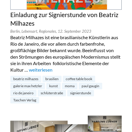
Einladung zur Signierstunde von Beatriz
Milhazes
Berlin,
Lebensart,
Regionales,
12. September 2023
Beatriz Milhazes ist eine brasilianische Künstlerin aus
Rio de Janeiro, die vor allem durch farbenfrohe,
großflächige Bilder bekannt wurde. Beeinflusst von
den Strömungen des europäischen Modernismus stellt
sie in ihren Arbeiten folkloristische Elemente der
Kultur …
„Einladung zur Signierstunde von Beatriz Milhazes“
weiterlesen
beatriz milhazes
brasilien
coffee table book
galerie max hetzler
kunst
moma
paul gaugin
rio de janeiro
schlüterstraße
signierstunde
Taschen Verlag