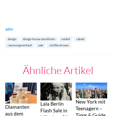
adm
design
design house stockholm
möbel
rabatt
räumungsverkauf
sale
schillerstrasse
Ähnliche Artikel
New York mit
Lala Berlin
Diamanten
Teenagern –
Flash Sale in
aus dem
Tipps & Guide