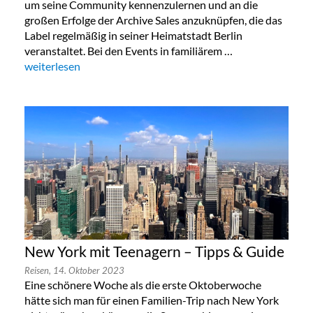
um seine Community kennenzulernen und an die
großen Erfolge der Archive Sales anzuknüpfen, die das
Label regelmäßig in seiner Heimatstadt Berlin
veranstaltet. Bei den Events in familiärem …
„Lala Berlin Flash Sale in München 24. bis 26.Oktober 2023“
weiterlesen
New York mit Teenagern – Tipps & Guide
Reisen,
14. Oktober 2023
Eine schönere Woche als die erste Oktoberwoche
hätte sich man für einen Familien-Trip nach New York