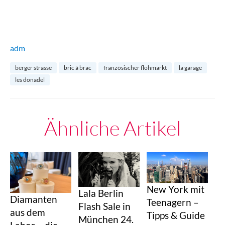
adm
berger strasse
bric à brac
französischer flohmarkt
la garage
les donadel
Ähnliche Artikel
New York mit
Lala Berlin
Diamanten
Teenagern –
Flash Sale in
aus dem
Tipps & Guide
München 24.