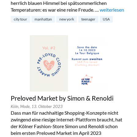
herrlich blauen Himmel bei spätsommerlichen
Temperaturen: es war eine reine Freude. …
„New York mit Te
weiterlesen
city tour
manhattan
new york
teenager
USA
Preloved Market by Simon & Renoldi
Köln,
Mode,
13. Oktober 2023
Dass man für nachhaltige Shopping-Konzepte nicht
zwingend eine riesige Internet-Plattform braucht, hat
der Kölner Fashion-Store Simon und Renoldi schon
beim ersten Preloved Market im April 2023