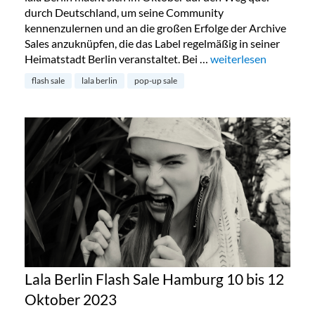
durch Deutschland, um seine Community
kennenzulernen und an die großen Erfolge der Archive
Sales anzuknüpfen, die das Label regelmäßig in seiner
Heimatstadt Berlin veranstaltet. Bei …
„Lala Berlin Flash Sal
weiterlesen
flash sale
lala berlin
pop-up sale
Lala Berlin Flash Sale Hamburg 10 bis 12
Oktober 2023