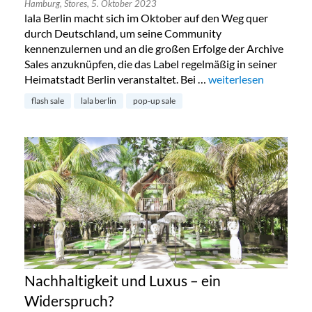
Hamburg,
Stores,
5. Oktober 2023
lala Berlin macht sich im Oktober auf den Weg quer
durch Deutschland, um seine Community
kennenzulernen und an die großen Erfolge der Archive
Sales anzuknüpfen, die das Label regelmäßig in seiner
Heimatstadt Berlin veranstaltet. Bei …
„Lala Berlin Flash Sa
weiterlesen
flash sale
lala berlin
pop-up sale
Nachhaltigkeit und Luxus – ein
Widerspruch?