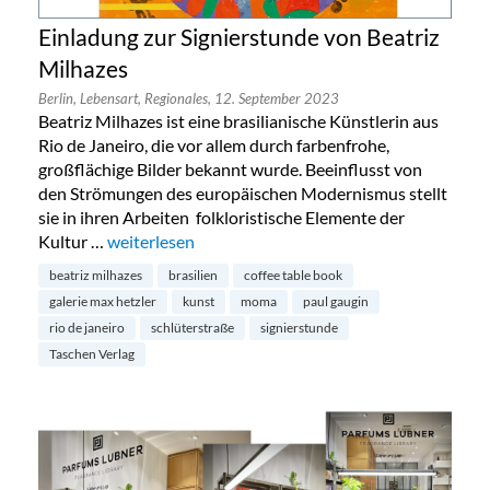
Einladung zur Signierstunde von Beatriz
Milhazes
Berlin,
Lebensart,
Regionales,
12. September 2023
Beatriz Milhazes ist eine brasilianische Künstlerin aus
Rio de Janeiro, die vor allem durch farbenfrohe,
großflächige Bilder bekannt wurde. Beeinflusst von
den Strömungen des europäischen Modernismus stellt
sie in ihren Arbeiten folkloristische Elemente der
Kultur …
„Einladung zur Signierstunde von Beatriz Milhazes“
weiterlesen
beatriz milhazes
brasilien
coffee table book
galerie max hetzler
kunst
moma
paul gaugin
rio de janeiro
schlüterstraße
signierstunde
Taschen Verlag