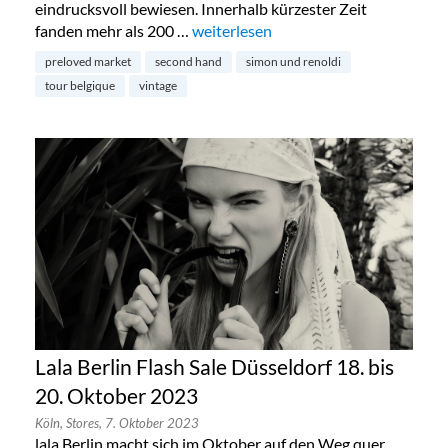
eindrucksvoll bewiesen. Innerhalb kürzester Zeit
fanden mehr als 200 …
„Preloved Market by Simon & Renold
weiterlesen
preloved market
second hand
simon und renoldi
tour belgique
vintage
Lala Berlin Flash Sale Düsseldorf 18. bis
20. Oktober 2023
Köln,
Stores,
7. Oktober 2023
lala Berlin macht sich im Oktober auf den Weg quer