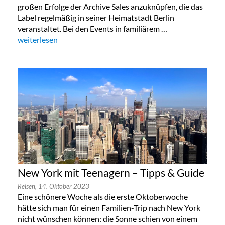
großen Erfolge der Archive Sales anzuknüpfen, die das
Label regelmäßig in seiner Heimatstadt Berlin
veranstaltet. Bei den Events in familiärem …
„Lala Berlin Flash Sale in München 24. bis 26.Oktober 2023“
weiterlesen
New York mit Teenagern – Tipps & Guide
Reisen,
14. Oktober 2023
Eine schönere Woche als die erste Oktoberwoche
hätte sich man für einen Familien-Trip nach New York
nicht wünschen können: die Sonne schien von einem