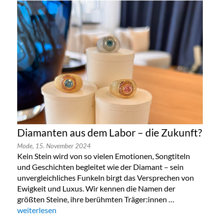
Diamanten aus dem Labor – die Zukunft?
Mode,
15. November 2024
Kein Stein wird von so vielen Emotionen, Songtiteln
und Geschichten begleitet wie der Diamant – sein
unvergleichliches Funkeln birgt das Versprechen von
Ewigkeit und Luxus. Wir kennen die Namen der
größten Steine, ihre berühmten Träger:innen …
„Diamanten aus dem Labor – die Zukunft?“
weiterlesen