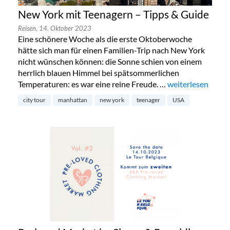
New York mit Teenagern – Tipps & Guide
Reisen,
14. Oktober 2023
Eine schönere Woche als die erste Oktoberwoche
hätte sich man für einen Familien-Trip nach New York
nicht wünschen können: die Sonne schien von einem
herrlich blauen Himmel bei spätsommerlichen
Temperaturen: es war eine reine Freude. …
„New York mit Te
weiterlesen
city tour
manhattan
new york
teenager
USA