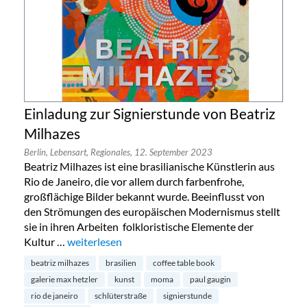
Einladung zur Signierstunde von Beatriz
Milhazes
Berlin,
Lebensart,
Regionales,
12. September 2023
Beatriz Milhazes ist eine brasilianische Künstlerin aus
Rio de Janeiro, die vor allem durch farbenfrohe,
großflächige Bilder bekannt wurde. Beeinflusst von
den Strömungen des europäischen Modernismus stellt
sie in ihren Arbeiten folkloristische Elemente der
Kultur …
„Einladung zur Signierstunde von Beatriz Milhazes“
weiterlesen
beatriz milhazes
brasilien
coffee table book
galerie max hetzler
kunst
moma
paul gaugin
rio de janeiro
schlüterstraße
signierstunde