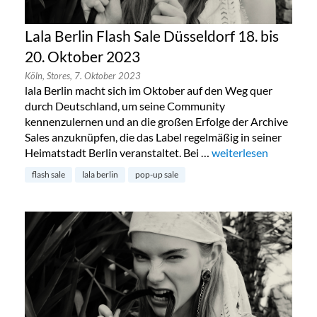
Lala Berlin Flash Sale Düsseldorf 18. bis
20. Oktober 2023
Köln,
Stores,
7. Oktober 2023
lala Berlin macht sich im Oktober auf den Weg quer
durch Deutschland, um seine Community
kennenzulernen und an die großen Erfolge der Archive
Sales anzuknüpfen, die das Label regelmäßig in seiner
Heimatstadt Berlin veranstaltet. Bei …
„Lala Berlin Flash Sal
weiterlesen
flash sale
lala berlin
pop-up sale