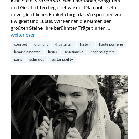
Kein Stein wird von so vielen Emotionen, Songtiteln
und Geschichten begleitet wie der Diamant – sein
unvergleichliches Funkeln birgt das Versprechen von
Ewigkeit und Luxus. Wir kennen die Namen der
größten Steine, ihre berühmten Träger:innen …
„Diamanten aus dem Labor – die Zukunft?“
weiterlesen
courbet
diamant
diamanten
h.stern
haute joaillerie
labor diamanten
luxus
luxusmarke
nachhaltigkeit
paris
schmuck
sustainability