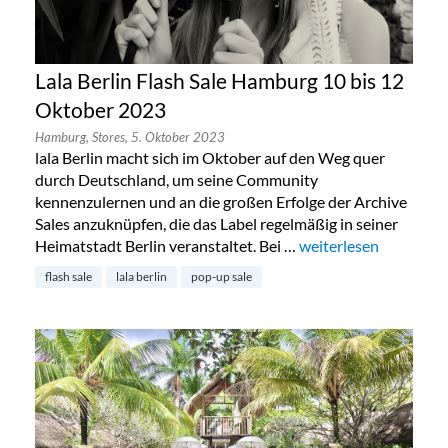
Lala Berlin Flash Sale Hamburg 10 bis 12
Oktober 2023
Hamburg,
Stores,
5. Oktober 2023
lala Berlin macht sich im Oktober auf den Weg quer
durch Deutschland, um seine Community
kennenzulernen und an die großen Erfolge der Archive
Sales anzuknüpfen, die das Label regelmäßig in seiner
Heimatstadt Berlin veranstaltet. Bei …
„Lala Berlin Flash Sa
weiterlesen
flash sale
lala berlin
pop-up sale