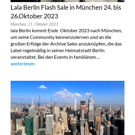
Lala Berlin Flash Sale in München 24. bis
26.Oktober 2023
München,
21. Oktober 2023
lala Berlin kommt Ende Oktober 2023 nach München,
um seine Community kennenzulernen und an die
großen Erfolge der Archive Sales anzuknüpfen, die das
Label regelmäßig in seiner Heimatstadt Berlin
veranstaltet. Bei den Events in familiärem …
„Lala Berlin Flash Sale in München 24. bis 26.Oktober 2023“
weiterlesen