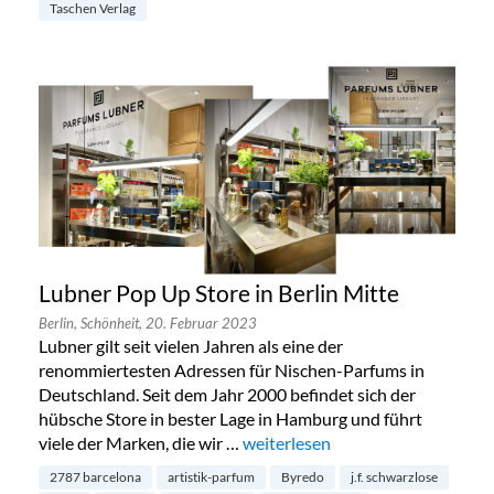
Taschen Verlag
Lubner Pop Up Store in Berlin Mitte
Berlin,
Schönheit,
20. Februar 2023
Lubner gilt seit vielen Jahren als eine der
renommiertesten Adressen für Nischen-Parfums in
Deutschland. Seit dem Jahr 2000 befindet sich der
hübsche Store in bester Lage in Hamburg und führt
viele der Marken, die wir …
„Lubner Pop Up Store in Berlin M
weiterlesen
2787 barcelona
artistik-parfum
Byredo
j.f. schwarzlose