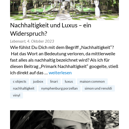
Nachhaltigkeit und Luxus – ein
Widerspruch?
Lebensart,
4. Oktober 2023
Wie fühlst Du Dich mit dem Begriff „Nachhaltigkeit“?
Hat das Wort an Bedeutung verloren, da mittlerweile
fast alles als nachhaltig bezeichnet wird? Als ich für
diesen Beitrag „Primark Nachhaltigkeit“ googelte, stieß
ich direkt auf das …
„Nachhaltigkeit und Luxus – ein Widers
weiterlesen
c objects
jusbox
linari
luxus
maison common
nachhaltigkeit
nymphenburg porzellan
simon und renoldi
vinyl