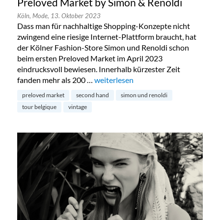
Preloved Market by Simon & Renoldi
Köln,
Mode,
13. Oktober 2023
Dass man für nachhaltige Shopping-Konzepte nicht
zwingend eine riesige Internet-Plattform braucht, hat
der Kölner Fashion-Store Simon und Renoldi schon
beim ersten Preloved Market im April 2023
eindrucksvoll bewiesen. Innerhalb kürzester Zeit
fanden mehr als 200 …
„Preloved Market by Simon & Renold
weiterlesen
preloved market
second hand
simon und renoldi
tour belgique
vintage