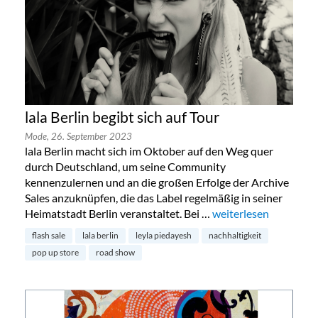
lala Berlin begibt sich auf Tour
Mode,
26. September 2023
lala Berlin macht sich im Oktober auf den Weg quer
durch Deutschland, um seine Community
kennenzulernen und an die großen Erfolge der Archive
Sales anzuknüpfen, die das Label regelmäßig in seiner
Heimatstadt Berlin veranstaltet. Bei …
„lala Berlin begibt sic
weiterlesen
flash sale
lala berlin
leyla piedayesh
nachhaltigkeit
pop up store
road show