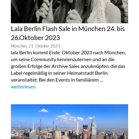
Lala Berlin Flash Sale in München 24. bis
26.Oktober 2023
München,
21. Oktober 2023
lala Berlin kommt Ende Oktober 2023 nach München,
um seine Community kennenzulernen und an die
großen Erfolge der Archive Sales anzuknüpfen, die das
Label regelmäßig in seiner Heimatstadt Berlin
veranstaltet. Bei den Events in familiärem …
„Lala Berlin Flash Sale in München 24. bis 26.Oktober 2023“
weiterlesen