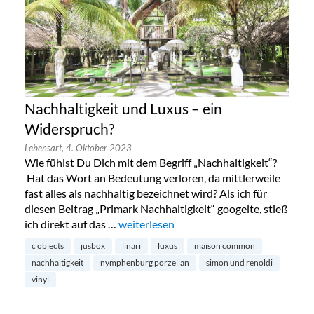
Nachhaltigkeit und Luxus – ein
Widerspruch?
Lebensart,
4. Oktober 2023
Wie fühlst Du Dich mit dem Begriff „Nachhaltigkeit“?
Hat das Wort an Bedeutung verloren, da mittlerweile
fast alles als nachhaltig bezeichnet wird? Als ich für
diesen Beitrag „Primark Nachhaltigkeit“ googelte, stieß
ich direkt auf das …
„Nachhaltigkeit und Luxus – ein Widers
weiterlesen
c objects
jusbox
linari
luxus
maison common
nachhaltigkeit
nymphenburg porzellan
simon und renoldi
vinyl