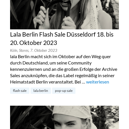
Lala Berlin Flash Sale Düsseldorf 18. bis
20. Oktober 2023
Köln,
Stores,
7. Oktober 2023
lala Berlin macht sich im Oktober auf den Weg quer
durch Deutschland, um seine Community
kennenzulernen und an die großen Erfolge der Archive
Sales anzuknüpfen, die das Label regelmäßig in seiner
Heimatstadt Berlin veranstaltet. Bei …
„Lala Berlin Flash Sal
weiterlesen
flash sale
lala berlin
pop-up sale