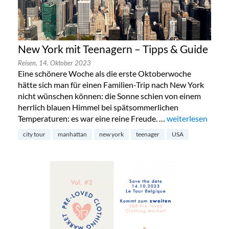
New York mit Teenagern – Tipps & Guide
Reisen,
14. Oktober 2023
Eine schönere Woche als die erste Oktoberwoche
hätte sich man für einen Familien-Trip nach New York
nicht wünschen können: die Sonne schien von einem
herrlich blauen Himmel bei spätsommerlichen
Temperaturen: es war eine reine Freude. …
„New York mit Te
weiterlesen
city tour
manhattan
new york
teenager
USA