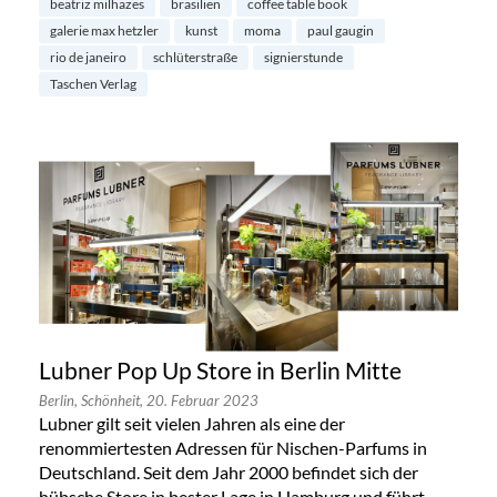
beatriz milhazes
brasilien
coffee table book
galerie max hetzler
kunst
moma
paul gaugin
rio de janeiro
schlüterstraße
signierstunde
Taschen Verlag
Lubner Pop Up Store in Berlin Mitte
Berlin,
Schönheit,
20. Februar 2023
Lubner gilt seit vielen Jahren als eine der
renommiertesten Adressen für Nischen-Parfums in
Deutschland. Seit dem Jahr 2000 befindet sich der
hübsche Store in bester Lage in Hamburg und führt