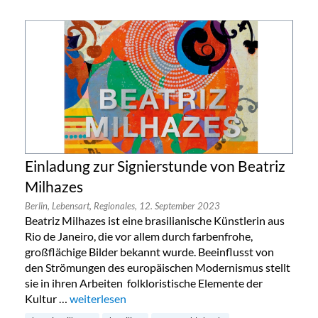
Einladung zur Signierstunde von Beatriz
Milhazes
Berlin,
Lebensart,
Regionales,
12. September 2023
Beatriz Milhazes ist eine brasilianische Künstlerin aus
Rio de Janeiro, die vor allem durch farbenfrohe,
großflächige Bilder bekannt wurde. Beeinflusst von
den Strömungen des europäischen Modernismus stellt
sie in ihren Arbeiten folkloristische Elemente der
Kultur …
„Einladung zur Signierstunde von Beatriz Milhazes“
weiterlesen