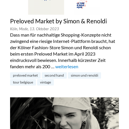
Preloved Market by Simon & Renoldi
Köln,
Mode,
13. Oktober 2023
Dass man für nachhaltige Shopping-Konzepte nicht
zwingend eine riesige Internet-Plattform braucht, hat
der Kölner Fashion-Store Simon und Renoldi schon
beim ersten Preloved Market im April 2023
eindrucksvoll bewiesen. Innerhalb kürzester Zeit
fanden mehr als 200 …
„Preloved Market by Simon & Renold
weiterlesen
preloved market
second hand
simon und renoldi
tour belgique
vintage