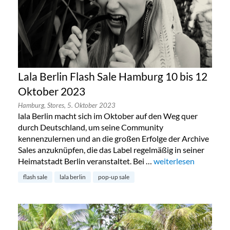
Lala Berlin Flash Sale Hamburg 10 bis 12
Oktober 2023
Hamburg,
Stores,
5. Oktober 2023
lala Berlin macht sich im Oktober auf den Weg quer
durch Deutschland, um seine Community
kennenzulernen und an die großen Erfolge der Archive
Sales anzuknüpfen, die das Label regelmäßig in seiner
Heimatstadt Berlin veranstaltet. Bei …
„Lala Berlin Flash Sa
weiterlesen
flash sale
lala berlin
pop-up sale