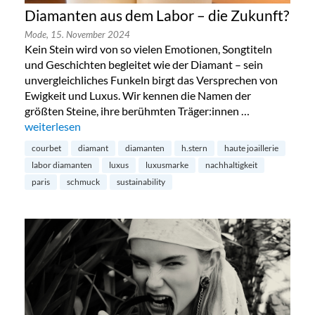
Diamanten aus dem Labor – die Zukunft?
Mode,
15. November 2024
Kein Stein wird von so vielen Emotionen, Songtiteln
und Geschichten begleitet wie der Diamant – sein
unvergleichliches Funkeln birgt das Versprechen von
Ewigkeit und Luxus. Wir kennen die Namen der
größten Steine, ihre berühmten Träger:innen …
„Diamanten aus dem Labor – die Zukunft?“
weiterlesen
courbet
diamant
diamanten
h.stern
haute joaillerie
labor diamanten
luxus
luxusmarke
nachhaltigkeit
paris
schmuck
sustainability