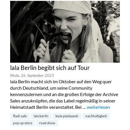
lala Berlin begibt sich auf Tour
Mode,
26. September 2023
lala Berlin macht sich im Oktober auf den Weg quer
durch Deutschland, um seine Community
kennenzulernen und an die großen Erfolge der Archive
Sales anzuknüpfen, die das Label regelmäßig in seiner
Heimatstadt Berlin veranstaltet. Bei …
„lala Berlin begibt sic
weiterlesen
flash sale
lala berlin
leyla piedayesh
nachhaltigkeit
pop up store
road show