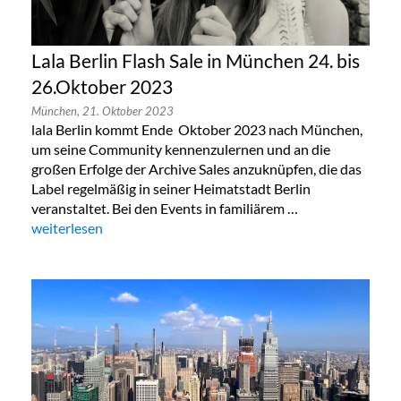
Lala Berlin Flash Sale in München 24. bis
26.Oktober 2023
München,
21. Oktober 2023
lala Berlin kommt Ende Oktober 2023 nach München,
um seine Community kennenzulernen und an die
großen Erfolge der Archive Sales anzuknüpfen, die das
Label regelmäßig in seiner Heimatstadt Berlin
veranstaltet. Bei den Events in familiärem …
„Lala Berlin Flash Sale in München 24. bis 26.Oktober 2023“
weiterlesen