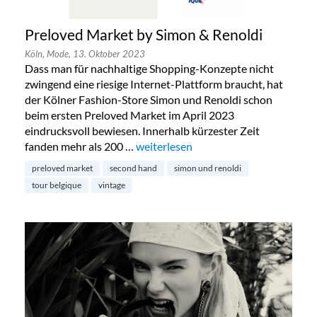
Preloved Market by Simon & Renoldi
Köln,
Mode,
13. Oktober 2023
Dass man für nachhaltige Shopping-Konzepte nicht
zwingend eine riesige Internet-Plattform braucht, hat
der Kölner Fashion-Store Simon und Renoldi schon
beim ersten Preloved Market im April 2023
eindrucksvoll bewiesen. Innerhalb kürzester Zeit
fanden mehr als 200 …
„Preloved Market by Simon & Renold
weiterlesen
preloved market
second hand
simon und renoldi
tour belgique
vintage