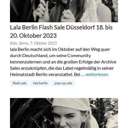
Lala Berlin Flash Sale Düsseldorf 18. bis
20. Oktober 2023
Köln,
Stores,
7. Oktober 2023
lala Berlin macht sich im Oktober auf den Weg quer
durch Deutschland, um seine Community
kennenzulernen und an die großen Erfolge der Archive
Sales anzuknüpfen, die das Label regelmäßig in seiner
Heimatstadt Berlin veranstaltet. Bei …
„Lala Berlin Flash Sal
weiterlesen
flash sale
lala berlin
pop-up sale