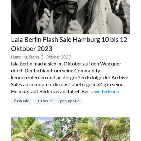
Lala Berlin Flash Sale Hamburg 10 bis 12
Oktober 2023
Hamburg,
Stores,
5. Oktober 2023
lala Berlin macht sich im Oktober auf den Weg quer
durch Deutschland, um seine Community
kennenzulernen und an die großen Erfolge der Archive
Sales anzuknüpfen, die das Label regelmäßig in seiner
Heimatstadt Berlin veranstaltet. Bei …
„Lala Berlin Flash Sa
weiterlesen
flash sale
lala berlin
pop-up sale