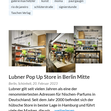
galerie max hetzler
kunst
moma
paul gaugin
rio de janeiro
schlüterstraße
signierstunde
Taschen Verlag
Lubner Pop Up Store in Berlin Mitte
Berlin,
Schönheit,
20. Februar 2023
Lubner gilt seit vielen Jahren als eine der
renommiertesten Adressen für Nischen-Parfums in
Deutschland. Seit dem Jahr 2000 befindet sich der
hübsche Store in bester Lage in Hamburg und führt
viele der Marken, die wir …
„Lubner Pop Up Store in Berlin M
weiterlesen