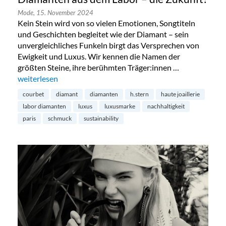
Mode,
15. November 2024
Kein Stein wird von so vielen Emotionen, Songtiteln
und Geschichten begleitet wie der Diamant – sein
unvergleichliches Funkeln birgt das Versprechen von
Ewigkeit und Luxus. Wir kennen die Namen der
größten Steine, ihre berühmten Träger:innen …
„Diamanten aus dem Labor – die Zukunft?“
weiterlesen
courbet
diamant
diamanten
h.stern
haute joaillerie
labor diamanten
luxus
luxusmarke
nachhaltigkeit
paris
schmuck
sustainability