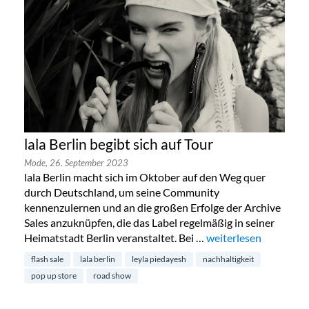
lala Berlin begibt sich auf Tour
Mode,
26. September 2023
lala Berlin macht sich im Oktober auf den Weg quer
durch Deutschland, um seine Community
kennenzulernen und an die großen Erfolge der Archive
Sales anzuknüpfen, die das Label regelmäßig in seiner
Heimatstadt Berlin veranstaltet. Bei …
„lala Berlin begibt sic
weiterlesen
flash sale
lala berlin
leyla piedayesh
nachhaltigkeit
pop up store
road show