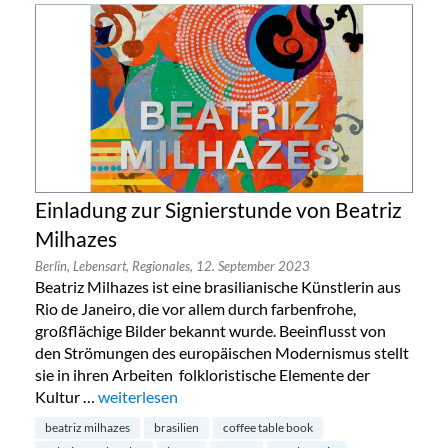
Einladung zur Signierstunde von Beatriz
Milhazes
Berlin,
Lebensart,
Regionales,
12. September 2023
Beatriz Milhazes ist eine brasilianische Künstlerin aus
Rio de Janeiro, die vor allem durch farbenfrohe,
großflächige Bilder bekannt wurde. Beeinflusst von
den Strömungen des europäischen Modernismus stellt
sie in ihren Arbeiten folkloristische Elemente der
Kultur …
„Einladung zur Signierstunde von Beatriz Milhazes“
weiterlesen
beatriz milhazes
brasilien
coffee table book