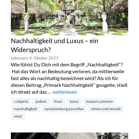
Nachhaltigkeit und Luxus – ein
Widerspruch?
Lebensart,
4. Oktober 2023
Wie fühlst Du Dich mit dem Begriff „Nachhaltigkeit“?
Hat das Wort an Bedeutung verloren, da mittlerweile
fast alles als nachhaltig bezeichnet wird? Als ich für
diesen Beitrag „Primark Nachhaltigkeit“ googelte, stieß
ich direkt auf das …
„Nachhaltigkeit und Luxus – ein Widers
weiterlesen
c objects
jusbox
linari
luxus
maison common
nachhaltigkeit
nymphenburg porzellan
simon und renoldi
vinyl