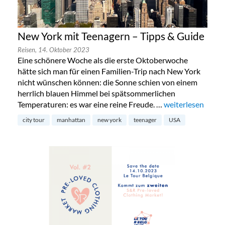
New York mit Teenagern – Tipps & Guide
Reisen,
14. Oktober 2023
Eine schönere Woche als die erste Oktoberwoche
hätte sich man für einen Familien-Trip nach New York
nicht wünschen können: die Sonne schien von einem
herrlich blauen Himmel bei spätsommerlichen
Temperaturen: es war eine reine Freude. …
„New York mit Te
weiterlesen
city tour
manhattan
new york
teenager
USA