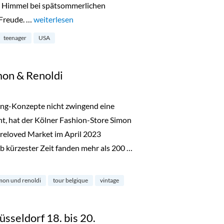
en Himmel bei spätsommerlichen
 Freude. …
„New York mit Teenagern – Tipps & Guide“
weiterlesen
teenager
USA
mon & Renoldi
ing-Konzepte nicht zwingend eine
ht, hat der Kölner Fashion-Store Simon
reloved Market im April 2023
b kürzester Zeit fanden mehr als 200 …
noldi“
mon und renoldi
tour belgique
vintage
üsseldorf 18. bis 20.