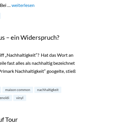
 Bei …
„Lala Berlin Flash Sale Hamburg 10 bis 12 Oktober 2023“
weiterlesen
us – ein Widerspruch?
iff „Nachhaltigkeit“? Hat das Wort an
le fast alles als nachhaltig bezeichnet
„Primark Nachhaltigkeit“ googelte, stieß
eit und Luxus – ein Widerspruch?“
maison common
nachhaltigkeit
enoldi
vinyl
uf Tour