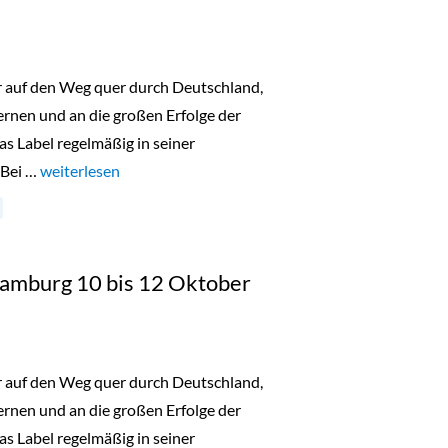
er auf den Weg quer durch Deutschland,
nen und an die großen Erfolge der
as Label regelmäßig in seiner
 Bei …
„Lala Berlin Flash Sale Düsseldorf 18. bis 20. Oktober 2023“
weiterlesen
 Hamburg 10 bis 12 Oktober
er auf den Weg quer durch Deutschland,
nen und an die großen Erfolge der
as Label regelmäßig in seiner