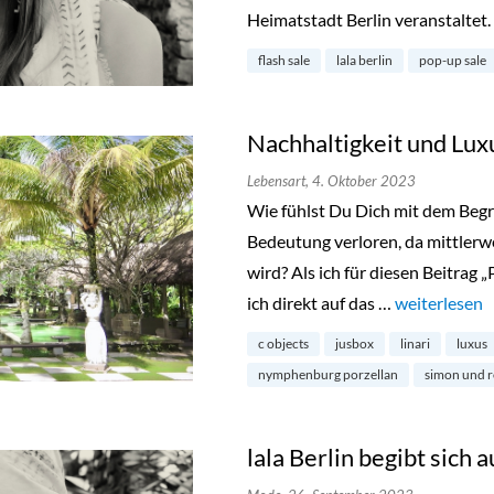
Heimatstadt Berlin veranstaltet.
flash sale
lala berlin
pop-up sale
Nachhaltigkeit und Lux
Lebensart,
4. Oktober 2023
Wie fühlst Du Dich mit dem Begr
Bedeutung verloren, da mittlerwei
wird? Als ich für diesen Beitrag 
ich direkt auf das …
„Nachhaltigk
weiterlesen
c objects
jusbox
linari
luxus
nymphenburg porzellan
simon und r
lala Berlin begibt sich a