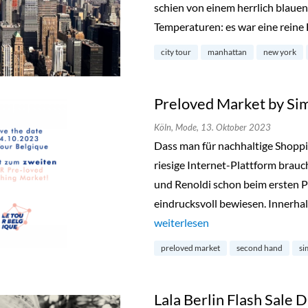
schien von einem herrlich blau
Temperaturen: es war eine reine
city tour
manhattan
new york
Preloved Market by Si
Köln,
Mode,
13. Oktober 2023
Dass man für nachhaltige Shopp
riesige Internet-Plattform brauc
und Renoldi schon beim ersten P
eindrucksvoll bewiesen. Innerhal
„Preloved Market by Simon & Re
weiterlesen
preloved market
second hand
si
Lala Berlin Flash Sale D