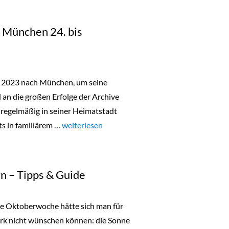
in München 24. bis
r 2023 nach München, um seine
n die großen Erfolge der Archive
 regelmäßig in seiner Heimatstadt
ts in familiärem …
„Lala Berlin Flash Sale in München 24. bis 26.O
weiterlesen
n – Tipps & Guide
te Oktoberwoche hätte sich man für
ork nicht wünschen können: die Sonne