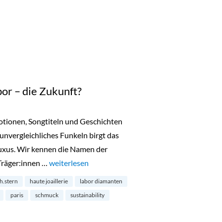
or – die Zukunft?
motionen, Songtiteln und Geschichten
 unvergleichliches Funkeln birgt das
uxus. Wir kennen die Namen der
Träger:innen …
„Diamanten aus dem Labor – die Zukunft?“
weiterlesen
h.stern
haute joaillerie
labor diamanten
paris
schmuck
sustainability