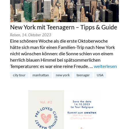
New York mit Teenagern – Tipps & Guide
Reisen,
14. Oktober 2023
Eine schönere Woche als die erste Oktoberwoche
hätte sich man für einen Familien-Trip nach New York
nicht wünschen können: die Sonne schien von einem
herrlich blauen Himmel bei spätsommerlichen
Temperaturen: es war eine reine Freude. …
„New York mit Te
weiterlesen
city tour
manhattan
new york
teenager
USA