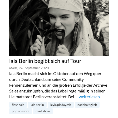
lala Berlin begibt sich auf Tour
Mode,
26. September 2023
lala Berlin macht sich im Oktober auf den Weg quer
durch Deutschland, um seine Community
kennenzulernen und an die großen Erfolge der Archive
Sales anzuknüpfen, die das Label regelmäßig in seiner
Heimatstadt Berlin veranstaltet. Bei …
„lala Berlin begibt sic
weiterlesen
flash sale
lala berlin
leyla piedayesh
nachhaltigkeit
pop up store
road show