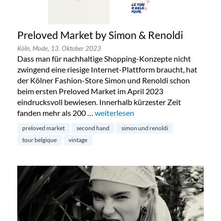
Preloved Market by Simon & Renoldi
Köln,
Mode,
13. Oktober 2023
Dass man für nachhaltige Shopping-Konzepte nicht
zwingend eine riesige Internet-Plattform braucht, hat
der Kölner Fashion-Store Simon und Renoldi schon
beim ersten Preloved Market im April 2023
eindrucksvoll bewiesen. Innerhalb kürzester Zeit
fanden mehr als 200 …
„Preloved Market by Simon & Renold
weiterlesen
preloved market
second hand
simon und renoldi
tour belgique
vintage