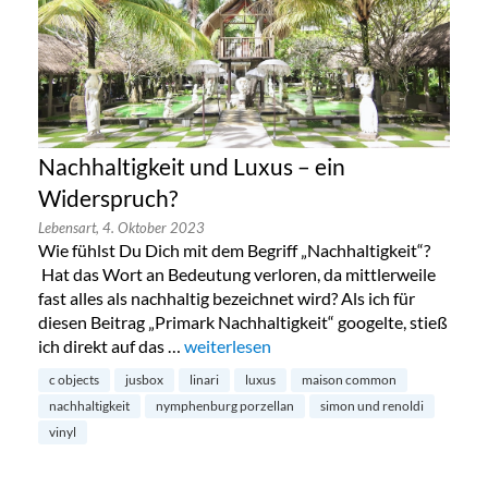
Nachhaltigkeit und Luxus – ein
Widerspruch?
Lebensart,
4. Oktober 2023
Wie fühlst Du Dich mit dem Begriff „Nachhaltigkeit“?
Hat das Wort an Bedeutung verloren, da mittlerweile
fast alles als nachhaltig bezeichnet wird? Als ich für
diesen Beitrag „Primark Nachhaltigkeit“ googelte, stieß
ich direkt auf das …
„Nachhaltigkeit und Luxus – ein Widers
weiterlesen
c objects
jusbox
linari
luxus
maison common
nachhaltigkeit
nymphenburg porzellan
simon und renoldi
vinyl