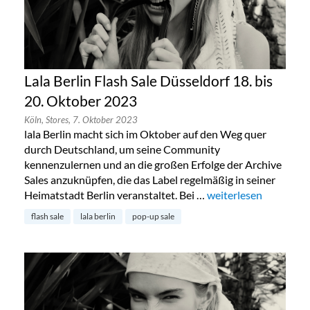
Lala Berlin Flash Sale Düsseldorf 18. bis
20. Oktober 2023
Köln,
Stores,
7. Oktober 2023
lala Berlin macht sich im Oktober auf den Weg quer
durch Deutschland, um seine Community
kennenzulernen und an die großen Erfolge der Archive
Sales anzuknüpfen, die das Label regelmäßig in seiner
Heimatstadt Berlin veranstaltet. Bei …
„Lala Berlin Flash Sal
weiterlesen
flash sale
lala berlin
pop-up sale