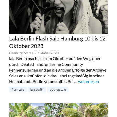
Lala Berlin Flash Sale Hamburg 10 bis 12
Oktober 2023
Hamburg,
Stores,
5. Oktober 2023
lala Berlin macht sich im Oktober auf den Weg quer
durch Deutschland, um seine Community
kennenzulernen und an die großen Erfolge der Archive
Sales anzuknüpfen, die das Label regelmäßig in seiner
Heimatstadt Berlin veranstaltet. Bei …
„Lala Berlin Flash Sa
weiterlesen
flash sale
lala berlin
pop-up sale