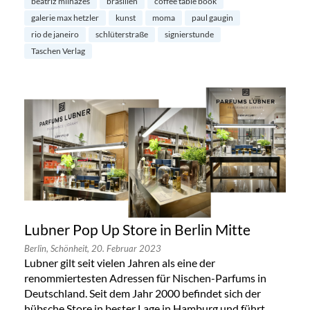
beatriz milhazes
brasilien
coffee table book
galerie max hetzler
kunst
moma
paul gaugin
rio de janeiro
schlüterstraße
signierstunde
Taschen Verlag
Lubner Pop Up Store in Berlin Mitte
Berlin,
Schönheit,
20. Februar 2023
Lubner gilt seit vielen Jahren als eine der
renommiertesten Adressen für Nischen-Parfums in
Deutschland. Seit dem Jahr 2000 befindet sich der
hübsche Store in bester Lage in Hamburg und führt