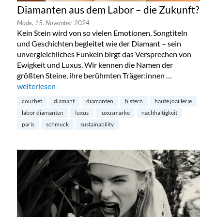
Diamanten aus dem Labor – die Zukunft?
Mode,
15. November 2024
Kein Stein wird von so vielen Emotionen, Songtiteln
und Geschichten begleitet wie der Diamant – sein
unvergleichliches Funkeln birgt das Versprechen von
Ewigkeit und Luxus. Wir kennen die Namen der
größten Steine, ihre berühmten Träger:innen …
„Diamanten aus dem Labor – die Zukunft?“
weiterlesen
courbet
diamant
diamanten
h.stern
haute joaillerie
labor diamanten
luxus
luxusmarke
nachhaltigkeit
paris
schmuck
sustainability