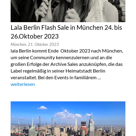
Lala Berlin Flash Sale in München 24. bis
26.Oktober 2023
München,
21. Oktober 2023
lala Berlin kommt Ende Oktober 2023 nach München,
um seine Community kennenzulernen und an die
großen Erfolge der Archive Sales anzuknüpfen, die das
Label regelmäßig in seiner Heimatstadt Berlin
veranstaltet. Bei den Events in familiärem …
„Lala Berlin Flash Sale in München 24. bis 26.Oktober 2023“
weiterlesen