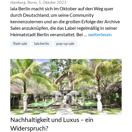
Hamburg,
Stores,
5. Oktober 2023
lala Berlin macht sich im Oktober auf den Weg quer
durch Deutschland, um seine Community
kennenzulernen und an die großen Erfolge der Archive
Sales anzuknüpfen, die das Label regelmäßig in seiner
Heimatstadt Berlin veranstaltet. Bei …
„Lala Berlin Flash Sa
weiterlesen
flash sale
lala berlin
pop-up sale
Nachhaltigkeit und Luxus – ein
Widerspruch?