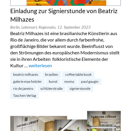
Einladung zur Signierstunde von Beatriz
Milhazes
Berlin,
Lebensart,
Regionales,
12. September 2023
Beatriz Milhazes ist eine brasilianische Künstlerin aus
Rio de Janeiro, die vor allem durch farbenfrohe,
großflächige Bilder bekannt wurde. Beeinflusst von
den Strömungen des europäischen Modernismus stellt
sie in ihren Arbeiten folkloristische Elemente der
Kultur …
„Einladung zur Signierstunde von Beatriz Milhazes“
weiterlesen
beatriz milhazes
brasilien
coffee table book
galerie max hetzler
kunst
moma
paul gaugin
rio de janeiro
schlüterstraße
signierstunde
Taschen Verlag