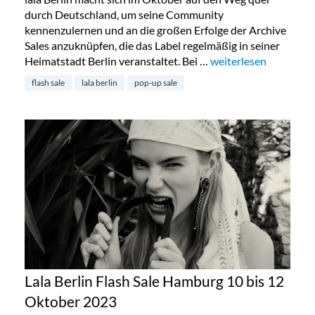
durch Deutschland, um seine Community
kennenzulernen und an die großen Erfolge der Archive
Sales anzuknüpfen, die das Label regelmäßig in seiner
Heimatstadt Berlin veranstaltet. Bei …
„Lala Berlin Flash Sal
weiterlesen
flash sale
lala berlin
pop-up sale
Lala Berlin Flash Sale Hamburg 10 bis 12
Oktober 2023