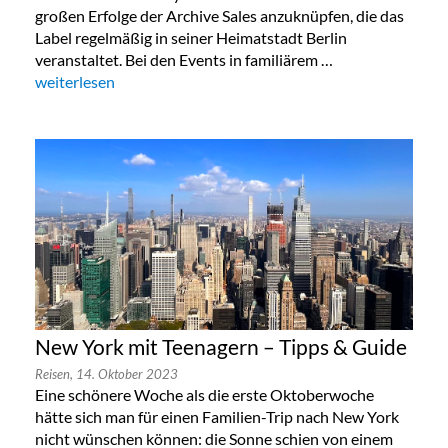
großen Erfolge der Archive Sales anzuknüpfen, die das
Label regelmäßig in seiner Heimatstadt Berlin
veranstaltet. Bei den Events in familiärem …
„Lala Berlin Flash Sale in München 24. bis 26.Oktober 2023“
weiterlesen
New York mit Teenagern – Tipps & Guide
Reisen,
14. Oktober 2023
Eine schönere Woche als die erste Oktoberwoche
hätte sich man für einen Familien-Trip nach New York
nicht wünschen können: die Sonne schien von einem