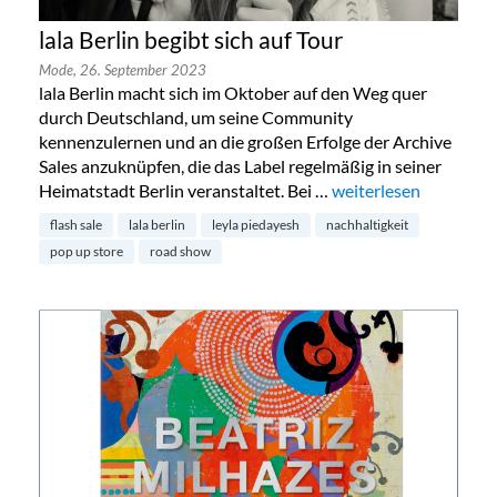
lala Berlin begibt sich auf Tour
Mode,
26. September 2023
lala Berlin macht sich im Oktober auf den Weg quer
durch Deutschland, um seine Community
kennenzulernen und an die großen Erfolge der Archive
Sales anzuknüpfen, die das Label regelmäßig in seiner
Heimatstadt Berlin veranstaltet. Bei …
„lala Berlin begibt sic
weiterlesen
flash sale
lala berlin
leyla piedayesh
nachhaltigkeit
pop up store
road show