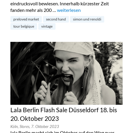
eindrucksvoll bewiesen. Innerhalb kürzester Zeit
fanden mehr als 200 …
„Preloved Market by Simon & Renold
weiterlesen
preloved market
second hand
simon und renoldi
tour belgique
vintage
Lala Berlin Flash Sale Düsseldorf 18. bis
20. Oktober 2023
Köln,
Stores,
7. Oktober 2023
lala Berlin macht sich im Oktober auf den Weg quer