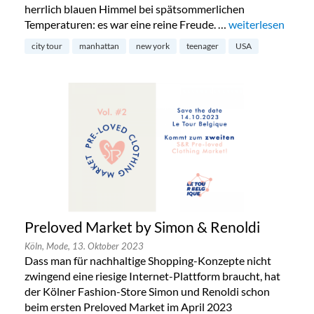
herrlich blauen Himmel bei spätsommerlichen
Temperaturen: es war eine reine Freude. …
„New York mit Te
weiterlesen
city tour
manhattan
new york
teenager
USA
Preloved Market by Simon & Renoldi
Köln,
Mode,
13. Oktober 2023
Dass man für nachhaltige Shopping-Konzepte nicht
zwingend eine riesige Internet-Plattform braucht, hat
der Kölner Fashion-Store Simon und Renoldi schon
beim ersten Preloved Market im April 2023