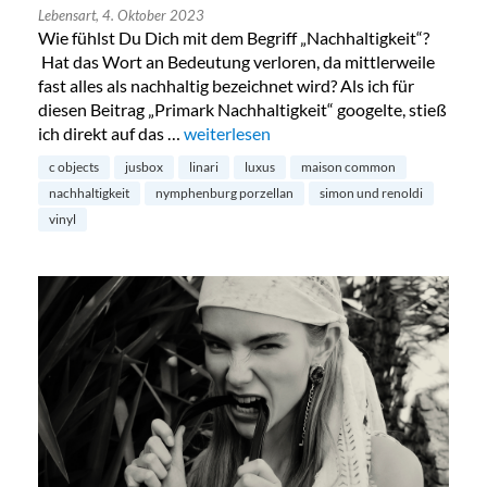
Lebensart,
4. Oktober 2023
Wie fühlst Du Dich mit dem Begriff „Nachhaltigkeit“?
Hat das Wort an Bedeutung verloren, da mittlerweile
fast alles als nachhaltig bezeichnet wird? Als ich für
diesen Beitrag „Primark Nachhaltigkeit“ googelte, stieß
ich direkt auf das …
„Nachhaltigkeit und Luxus – ein Widers
weiterlesen
c objects
jusbox
linari
luxus
maison common
nachhaltigkeit
nymphenburg porzellan
simon und renoldi
vinyl