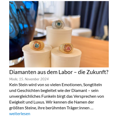
Diamanten aus dem Labor – die Zukunft?
Mode,
15. November 2024
Kein Stein wird von so vielen Emotionen, Songtiteln
und Geschichten begleitet wie der Diamant – sein
unvergleichliches Funkeln birgt das Versprechen von
Ewigkeit und Luxus. Wir kennen die Namen der
größten Steine, ihre berühmten Träger:innen …
„Diamanten aus dem Labor – die Zukunft?“
weiterlesen