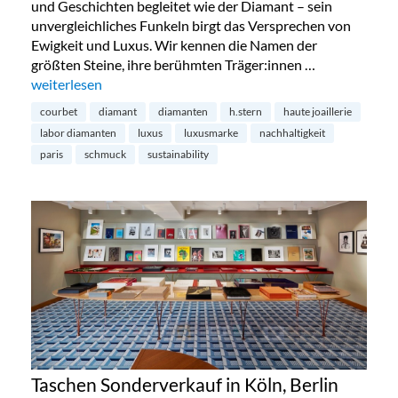
und Geschichten begleitet wie der Diamant – sein
unvergleichliches Funkeln birgt das Versprechen von
Ewigkeit und Luxus. Wir kennen die Namen der
größten Steine, ihre berühmten Träger:innen …
„Diamanten aus dem Labor – die Zukunft?“
weiterlesen
courbet
diamant
diamanten
h.stern
haute joaillerie
labor diamanten
luxus
luxusmarke
nachhaltigkeit
paris
schmuck
sustainability
Taschen Sonderverkauf in Köln, Berlin