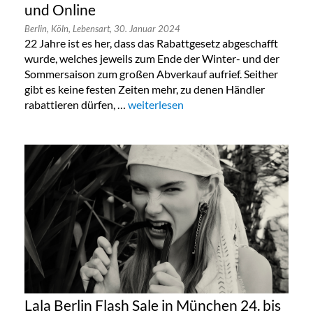
und Online
Berlin,
Köln,
Lebensart,
30. Januar 2024
22 Jahre ist es her, dass das Rabattgesetz abgeschafft
wurde, welches jeweils zum Ende der Winter- und der
Sommersaison zum großen Abverkauf aufrief. Seither
gibt es keine festen Zeiten mehr, zu denen Händler
rabattieren dürfen, …
„Taschen Sonderverkauf in Köln, Berlin
weiterlesen
Lala Berlin Flash Sale in München 24. bis