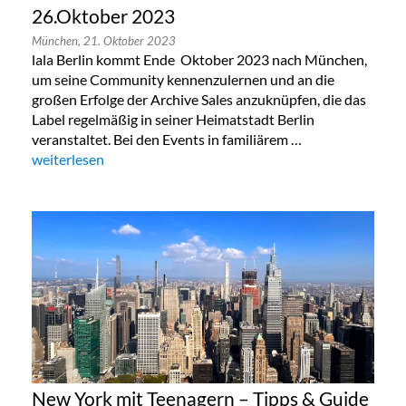
26.Oktober 2023
München,
21. Oktober 2023
lala Berlin kommt Ende Oktober 2023 nach München,
um seine Community kennenzulernen und an die
großen Erfolge der Archive Sales anzuknüpfen, die das
Label regelmäßig in seiner Heimatstadt Berlin
veranstaltet. Bei den Events in familiärem …
„Lala Berlin Flash Sale in München 24. bis 26.Oktober 2023“
weiterlesen
New York mit Teenagern – Tipps & Guide