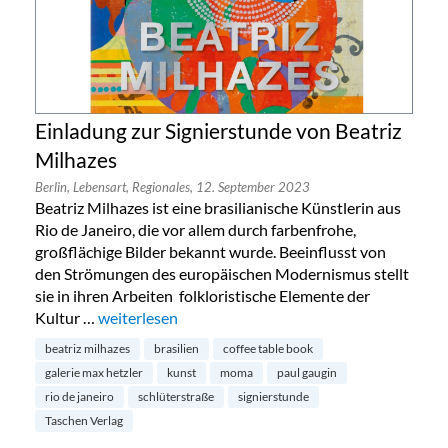
Einladung zur Signierstunde von Beatriz
Milhazes
Berlin,
Lebensart,
Regionales,
12. September 2023
Beatriz Milhazes ist eine brasilianische Künstlerin aus
Rio de Janeiro, die vor allem durch farbenfrohe,
großflächige Bilder bekannt wurde. Beeinflusst von
den Strömungen des europäischen Modernismus stellt
sie in ihren Arbeiten folkloristische Elemente der
Kultur …
„Einladung zur Signierstunde von Beatriz Milhazes“
weiterlesen
beatriz milhazes
brasilien
coffee table book
galerie max hetzler
kunst
moma
paul gaugin
rio de janeiro
schlüterstraße
signierstunde
Taschen Verlag