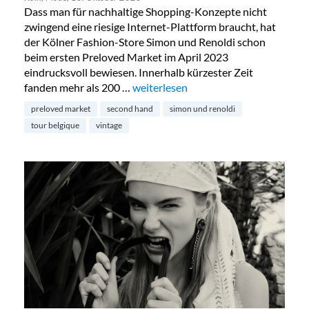
Dass man für nachhaltige Shopping-Konzepte nicht
zwingend eine riesige Internet-Plattform braucht, hat
der Kölner Fashion-Store Simon und Renoldi schon
beim ersten Preloved Market im April 2023
eindrucksvoll bewiesen. Innerhalb kürzester Zeit
fanden mehr als 200 …
„Preloved Market by Simon & Renold
weiterlesen
preloved market
second hand
simon und renoldi
tour belgique
vintage