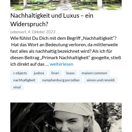
Nachhaltigkeit und Luxus – ein
Widerspruch?
Lebensart,
4. Oktober 2023
Wie fühlst Du Dich mit dem Begriff „Nachhaltigkeit“?
Hat das Wort an Bedeutung verloren, da mittlerweile
fast alles als nachhaltig bezeichnet wird? Als ich für
diesen Beitrag „Primark Nachhaltigkeit“ googelte, stieß
ich direkt auf das …
„Nachhaltigkeit und Luxus – ein Widers
weiterlesen
c objects
jusbox
linari
luxus
maison common
nachhaltigkeit
nymphenburg porzellan
simon und renoldi
vinyl