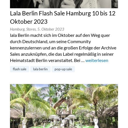
Lala Berlin Flash Sale Hamburg 10 bis 12
Oktober 2023
Hamburg,
Stores,
5. Oktober 2023
lala Berlin macht sich im Oktober auf den Weg quer
durch Deutschland, um seine Community
kennenzulernen und an die großen Erfolge der Archive
Sales anzuknüpfen, die das Label regelmäßig in seiner
Heimatstadt Berlin veranstaltet. Bei …
„Lala Berlin Flash Sa
weiterlesen
flash sale
lala berlin
pop-up sale