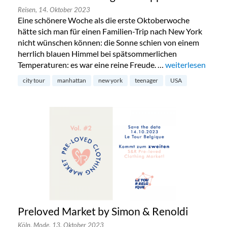
Reisen,
14. Oktober 2023
Eine schönere Woche als die erste Oktoberwoche
hätte sich man für einen Familien-Trip nach New York
nicht wünschen können: die Sonne schien von einem
herrlich blauen Himmel bei spätsommerlichen
Temperaturen: es war eine reine Freude. …
„New York mit Te
weiterlesen
city tour
manhattan
new york
teenager
USA
Preloved Market by Simon & Renoldi
Köln,
Mode,
13. Oktober 2023