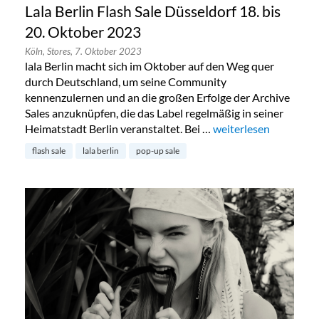
Lala Berlin Flash Sale Düsseldorf 18. bis
20. Oktober 2023
Köln,
Stores,
7. Oktober 2023
lala Berlin macht sich im Oktober auf den Weg quer
durch Deutschland, um seine Community
kennenzulernen und an die großen Erfolge der Archive
Sales anzuknüpfen, die das Label regelmäßig in seiner
Heimatstadt Berlin veranstaltet. Bei …
„Lala Berlin Flash Sal
weiterlesen
flash sale
lala berlin
pop-up sale