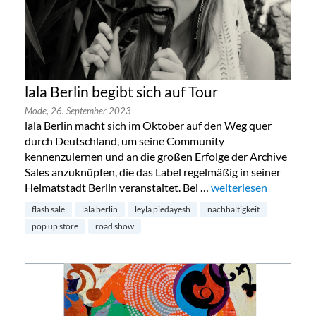
lala Berlin begibt sich auf Tour
Mode,
26. September 2023
lala Berlin macht sich im Oktober auf den Weg quer
durch Deutschland, um seine Community
kennenzulernen und an die großen Erfolge der Archive
Sales anzuknüpfen, die das Label regelmäßig in seiner
Heimatstadt Berlin veranstaltet. Bei …
„lala Berlin begibt sic
weiterlesen
flash sale
lala berlin
leyla piedayesh
nachhaltigkeit
pop up store
road show