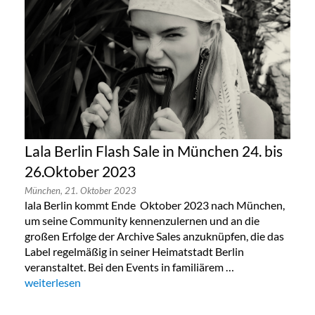
Lala Berlin Flash Sale in München 24. bis
26.Oktober 2023
München,
21. Oktober 2023
lala Berlin kommt Ende Oktober 2023 nach München,
um seine Community kennenzulernen und an die
großen Erfolge der Archive Sales anzuknüpfen, die das
Label regelmäßig in seiner Heimatstadt Berlin
veranstaltet. Bei den Events in familiärem …
„Lala Berlin Flash Sale in München 24. bis 26.Oktober 2023“
weiterlesen