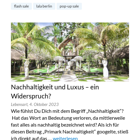
flash sale
lala berlin
pop-up sale
Nachhaltigkeit und Luxus – ein
Widerspruch?
Lebensart,
4. Oktober 2023
Wie fühlst Du Dich mit dem Begriff „Nachhaltigkeit“?
Hat das Wort an Bedeutung verloren, da mittlerweile
fast alles als nachhaltig bezeichnet wird? Als ich für
diesen Beitrag „Primark Nachhaltigkeit“ googelte, stieß
ich direkt auf das …
„Nachhaltigkeit und Luxus – ein Widers
weiterlesen