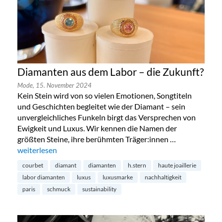
Diamanten aus dem Labor – die Zukunft?
Mode,
15. November 2024
Kein Stein wird von so vielen Emotionen, Songtiteln
und Geschichten begleitet wie der Diamant – sein
unvergleichliches Funkeln birgt das Versprechen von
Ewigkeit und Luxus. Wir kennen die Namen der
größten Steine, ihre berühmten Träger:innen …
„Diamanten aus dem Labor – die Zukunft?“
weiterlesen
courbet
diamant
diamanten
h.stern
haute joaillerie
labor diamanten
luxus
luxusmarke
nachhaltigkeit
paris
schmuck
sustainability