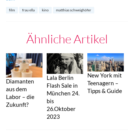
film
frau ella
kino
matthias schweighöfer
Ähnliche Artikel
New York mit
Lala Berlin
Diamanten
Teenagern –
Flash Sale in
aus dem
Tipps & Guide
München 24.
Labor – die
bis
Zukunft?
26.Oktober
2023