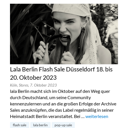
Lala Berlin Flash Sale Düsseldorf 18. bis
20. Oktober 2023
Köln,
Stores,
7. Oktober 2023
lala Berlin macht sich im Oktober auf den Weg quer
durch Deutschland, um seine Community
kennenzulernen und an die großen Erfolge der Archive
Sales anzuknüpfen, die das Label regelmäßig in seiner
Heimatstadt Berlin veranstaltet. Bei …
„Lala Berlin Flash Sal
weiterlesen
flash sale
lala berlin
pop-up sale