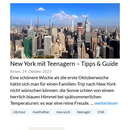
New York mit Teenagern – Tipps & Guide
Reisen,
14. Oktober 2023
Eine schönere Woche als die erste Oktoberwoche
hätte sich man für einen Familien-Trip nach New York
nicht wünschen können: die Sonne schien von einem
herrlich blauen Himmel bei spätsommerlichen
Temperaturen: es war eine reine Freude. …
„New York mit Te
weiterlesen
city tour
manhattan
new york
teenager
USA