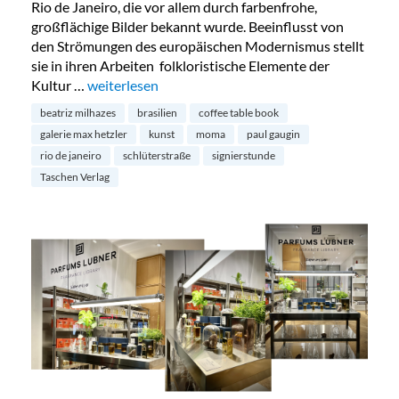
Rio de Janeiro, die vor allem durch farbenfrohe,
großflächige Bilder bekannt wurde. Beeinflusst von
den Strömungen des europäischen Modernismus stellt
sie in ihren Arbeiten folkloristische Elemente der
Kultur …
„Einladung zur Signierstunde von Beatriz Milhazes“
weiterlesen
beatriz milhazes
brasilien
coffee table book
galerie max hetzler
kunst
moma
paul gaugin
rio de janeiro
schlüterstraße
signierstunde
Taschen Verlag