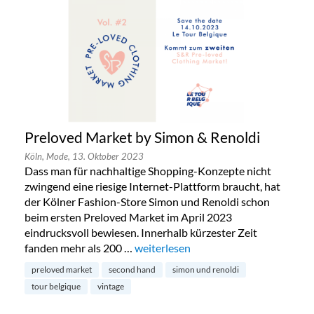
Preloved Market by Simon & Renoldi
Köln,
Mode,
13. Oktober 2023
Dass man für nachhaltige Shopping-Konzepte nicht
zwingend eine riesige Internet-Plattform braucht, hat
der Kölner Fashion-Store Simon und Renoldi schon
beim ersten Preloved Market im April 2023
eindrucksvoll bewiesen. Innerhalb kürzester Zeit
fanden mehr als 200 …
„Preloved Market by Simon & Renold
weiterlesen
preloved market
second hand
simon und renoldi
tour belgique
vintage