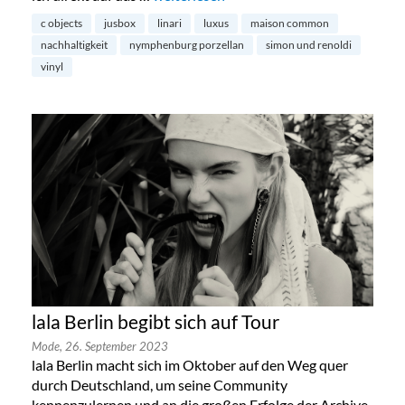
c objects
jusbox
linari
luxus
maison common
nachhaltigkeit
nymphenburg porzellan
simon und renoldi
vinyl
lala Berlin begibt sich auf Tour
Mode,
26. September 2023
lala Berlin macht sich im Oktober auf den Weg quer
durch Deutschland, um seine Community
kennenzulernen und an die großen Erfolge der Archive