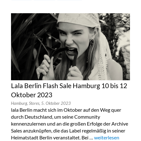
Lala Berlin Flash Sale Hamburg 10 bis 12
Oktober 2023
Hamburg,
Stores,
5. Oktober 2023
lala Berlin macht sich im Oktober auf den Weg quer
durch Deutschland, um seine Community
kennenzulernen und an die großen Erfolge der Archive
Sales anzuknüpfen, die das Label regelmäßig in seiner
Heimatstadt Berlin veranstaltet. Bei …
„Lala Berlin Flash Sa
weiterlesen