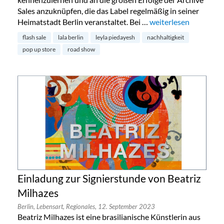
Sales anzuknüpfen, die das Label regelmäßig in seiner
Heimatstadt Berlin veranstaltet. Bei …
„lala Berlin begibt sic
weiterlesen
flash sale
lala berlin
leyla piedayesh
nachhaltigkeit
pop up store
road show
Einladung zur Signierstunde von Beatriz
Milhazes
Berlin,
Lebensart,
Regionales,
12. September 2023
Beatriz Milhazes ist eine brasilianische Künstlerin aus