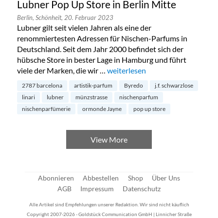
Lubner Pop Up Store in Berlin Mitte
Berlin,
Schönheit,
20. Februar 2023
Lubner gilt seit vielen Jahren als eine der
renommiertesten Adressen für Nischen-Parfums in
Deutschland. Seit dem Jahr 2000 befindet sich der
hübsche Store in bester Lage in Hamburg und führt
viele der Marken, die wir …
„Lubner Pop Up Store in Berlin M
weiterlesen
2787 barcelona
artistik-parfum
Byredo
j.f. schwarzlose
linari
lubner
münzstrasse
nischenparfum
nischenparfümerie
ormonde Jayne
pop up store
View More
Abonnieren
Abbestellen
Shop
Über Uns
AGB
Impressum
Datenschutz
Alle Artikel sind Empfehlungen unserer Redaktion. Wir sind nicht käuflich
Copyright 2007-2026 - Goldstück Communication GmbH | Linnicher Straße