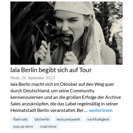
lala Berlin begibt sich auf Tour
Mode,
26. September 2023
lala Berlin macht sich im Oktober auf den Weg quer
durch Deutschland, um seine Community
kennenzulernen und an die großen Erfolge der Archive
Sales anzuknüpfen, die das Label regelmäßig in seiner
Heimatstadt Berlin veranstaltet. Bei …
„lala Berlin begibt sic
weiterlesen
flash sale
lala berlin
leyla piedayesh
nachhaltigkeit
pop up store
road show