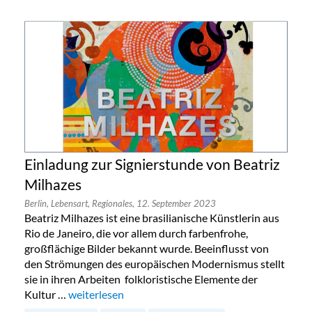
Einladung zur Signierstunde von Beatriz
Milhazes
Berlin,
Lebensart,
Regionales,
12. September 2023
Beatriz Milhazes ist eine brasilianische Künstlerin aus
Rio de Janeiro, die vor allem durch farbenfrohe,
großflächige Bilder bekannt wurde. Beeinflusst von
den Strömungen des europäischen Modernismus stellt
sie in ihren Arbeiten folkloristische Elemente der
Kultur …
„Einladung zur Signierstunde von Beatriz Milhazes“
weiterlesen