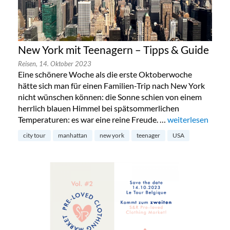
New York mit Teenagern – Tipps & Guide
Reisen,
14. Oktober 2023
Eine schönere Woche als die erste Oktoberwoche
hätte sich man für einen Familien-Trip nach New York
nicht wünschen können: die Sonne schien von einem
herrlich blauen Himmel bei spätsommerlichen
Temperaturen: es war eine reine Freude. …
„New York mit Te
weiterlesen
city tour
manhattan
new york
teenager
USA