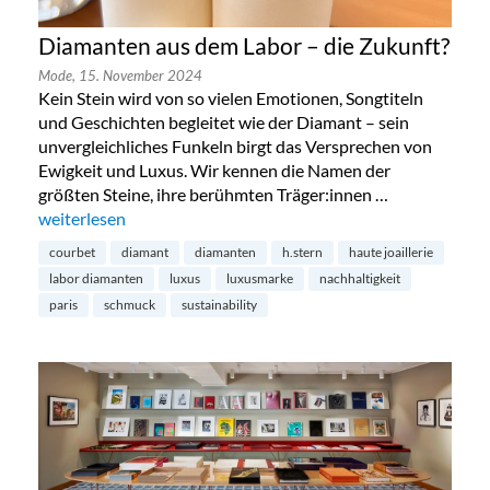
Diamanten aus dem Labor – die Zukunft?
Mode,
15. November 2024
Kein Stein wird von so vielen Emotionen, Songtiteln
und Geschichten begleitet wie der Diamant – sein
unvergleichliches Funkeln birgt das Versprechen von
Ewigkeit und Luxus. Wir kennen die Namen der
größten Steine, ihre berühmten Träger:innen …
„Diamanten aus dem Labor – die Zukunft?“
weiterlesen
courbet
diamant
diamanten
h.stern
haute joaillerie
labor diamanten
luxus
luxusmarke
nachhaltigkeit
paris
schmuck
sustainability