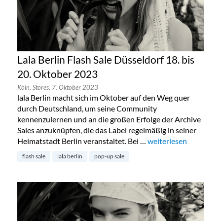
Lala Berlin Flash Sale Düsseldorf 18. bis
20. Oktober 2023
Köln,
Stores,
7. Oktober 2023
lala Berlin macht sich im Oktober auf den Weg quer
durch Deutschland, um seine Community
kennenzulernen und an die großen Erfolge der Archive
Sales anzuknüpfen, die das Label regelmäßig in seiner
Heimatstadt Berlin veranstaltet. Bei …
„Lala Berlin Flash Sal
weiterlesen
flash sale
lala berlin
pop-up sale