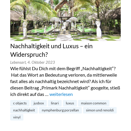
Nachhaltigkeit und Luxus – ein
Widerspruch?
Lebensart,
4. Oktober 2023
Wie fühlst Du Dich mit dem Begriff „Nachhaltigkeit“?
Hat das Wort an Bedeutung verloren, da mittlerweile
fast alles als nachhaltig bezeichnet wird? Als ich für
diesen Beitrag „Primark Nachhaltigkeit“ googelte, stieß
ich direkt auf das …
„Nachhaltigkeit und Luxus – ein Widers
weiterlesen
c objects
jusbox
linari
luxus
maison common
nachhaltigkeit
nymphenburg porzellan
simon und renoldi
vinyl