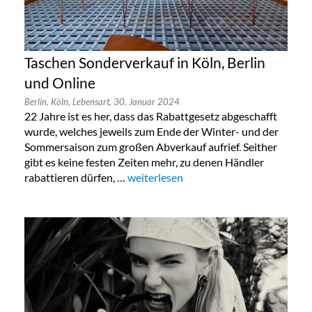
Taschen Sonderverkauf in Köln, Berlin
und Online
Berlin,
Köln,
Lebensart,
30. Januar 2024
22 Jahre ist es her, dass das Rabattgesetz abgeschafft
wurde, welches jeweils zum Ende der Winter- und der
Sommersaison zum großen Abverkauf aufrief. Seither
gibt es keine festen Zeiten mehr, zu denen Händler
rabattieren dürfen, …
„Taschen Sonderverkauf in Köln, Berlin
weiterlesen