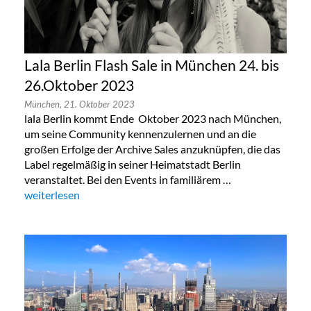
Lala Berlin Flash Sale in München 24. bis
26.Oktober 2023
München,
21. Oktober 2023
lala Berlin kommt Ende Oktober 2023 nach München,
um seine Community kennenzulernen und an die
großen Erfolge der Archive Sales anzuknüpfen, die das
Label regelmäßig in seiner Heimatstadt Berlin
veranstaltet. Bei den Events in familiärem …
„Lala Berlin Flash Sale in München 24. bis 26.Oktober 2023“
weiterlesen