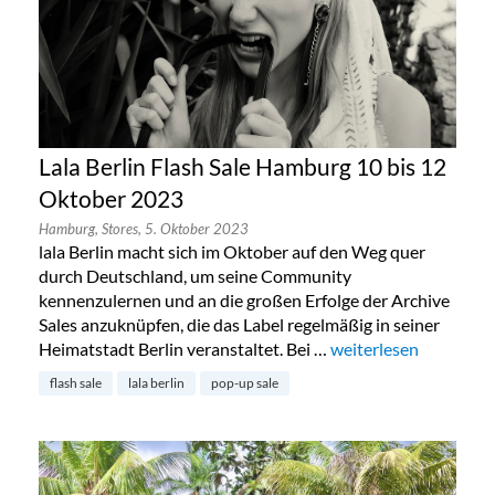
Lala Berlin Flash Sale Hamburg 10 bis 12
Oktober 2023
Hamburg,
Stores,
5. Oktober 2023
lala Berlin macht sich im Oktober auf den Weg quer
durch Deutschland, um seine Community
kennenzulernen und an die großen Erfolge der Archive
Sales anzuknüpfen, die das Label regelmäßig in seiner
Heimatstadt Berlin veranstaltet. Bei …
„Lala Berlin Flash Sa
weiterlesen
flash sale
lala berlin
pop-up sale