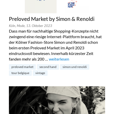
Preloved Market by Simon & Renoldi
Köln,
Mode,
13. Oktober 2023
Dass man für nachhaltige Shopping-Konzepte nicht
zwingend eine riesige Internet-Plattform braucht, hat
der Kölner Fashion-Store Simon und Renoldi schon
beim ersten Preloved Market im April 2023
eindrucksvoll bewiesen. Innerhalb kürzester Zeit
fanden mehr als 200 …
„Preloved Market by Simon & Renold
weiterlesen
preloved market
second hand
simon und renoldi
tour belgique
vintage