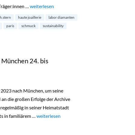
Träger:innen …
„Diamanten aus dem Labor – die Zukunft?“
weiterlesen
h.stern
haute joaillerie
labor diamanten
paris
schmuck
sustainability
in München 24. bis
r 2023 nach München, um seine
n die großen Erfolge der Archive
 regelmäßig in seiner Heimatstadt
ts in familiärem …
„Lala Berlin Flash Sale in München 24. bis 26.O
weiterlesen