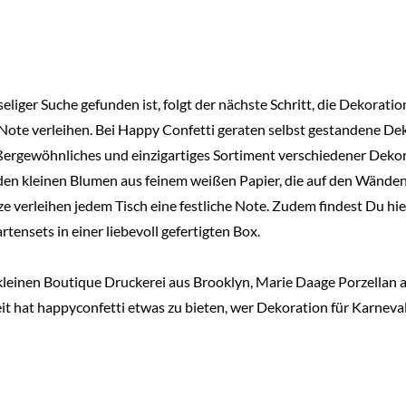
iger Suche gefunden ist, folgt der nächste Schritt, die Dekoratio
Note verleihen. Bei Happy Confetti geraten selbst gestandene De
ergewöhnliches und einzigartiges Sortiment verschiedener Dekorat
den kleinen Blumen aus feinem weißen Papier, die auf den Wände
e verleihen jedem Tisch eine festliche Note. Zudem findest Du hie
ensets in einer liebevoll gefertigten Box.
leinen Boutique Druckerei aus Brooklyn, Marie Daage Porzellan au
eit hat happyconfetti etwas zu bieten, wer Dekoration für Karneval