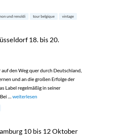
noldi“
mon und renoldi
tour belgique
vintage
üsseldorf 18. bis 20.
er auf den Weg quer durch Deutschland,
nen und an die großen Erfolge der
as Label regelmäßig in seiner
 Bei …
„Lala Berlin Flash Sale Düsseldorf 18. bis 20. Oktober 2023“
weiterlesen
 Hamburg 10 bis 12 Oktober