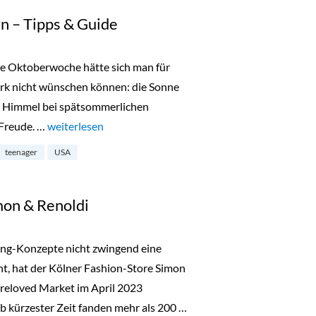
n – Tipps & Guide
te Oktoberwoche hätte sich man für
ork nicht wünschen können: die Sonne
en Himmel bei spätsommerlichen
 Freude. …
„New York mit Teenagern – Tipps & Guide“
weiterlesen
teenager
USA
mon & Renoldi
ing-Konzepte nicht zwingend eine
ht, hat der Kölner Fashion-Store Simon
reloved Market im April 2023
b kürzester Zeit fanden mehr als 200 …