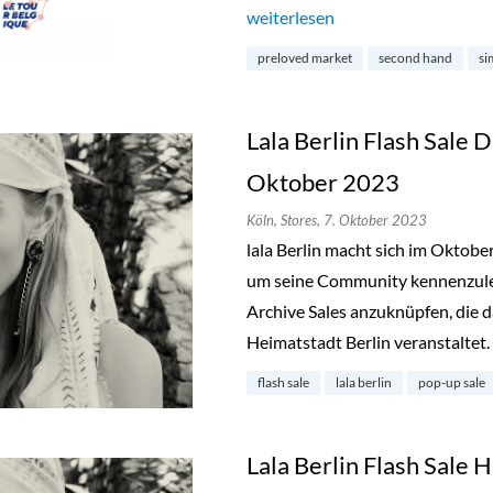
„Preloved Market by Simon & Re
weiterlesen
preloved market
second hand
si
Lala Berlin Flash Sale D
Oktober 2023
Köln,
Stores,
7. Oktober 2023
lala Berlin macht sich im Oktob
um seine Community kennenzuler
Archive Sales anzuknüpfen, die d
Heimatstadt Berlin veranstaltet.
flash sale
lala berlin
pop-up sale
Lala Berlin Flash Sale