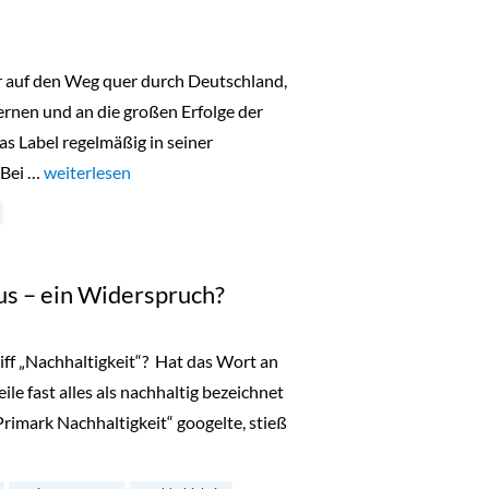
er auf den Weg quer durch Deutschland,
nen und an die großen Erfolge der
as Label regelmäßig in seiner
 Bei …
„Lala Berlin Flash Sale Hamburg 10 bis 12 Oktober 2023“
weiterlesen
us – ein Widerspruch?
iff „Nachhaltigkeit“? Hat das Wort an
le fast alles als nachhaltig bezeichnet
„Primark Nachhaltigkeit“ googelte, stieß
eit und Luxus – ein Widerspruch?“