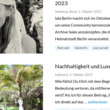
2023
Hamburg,
Stores,
5. Oktober 2023
lala Berlin macht sich im Oktob
um seine Community kennenzuler
Archive Sales anzuknüpfen, die d
Heimatstadt Berlin veranstaltet.
flash sale
lala berlin
pop-up sale
Nachhaltigkeit und Lux
Lebensart,
4. Oktober 2023
Wie fühlst Du Dich mit dem Begr
Bedeutung verloren, da mittlerwei
wird? Als ich für diesen Beitrag 
ich direkt auf das …
„Nachhaltigk
weiterlesen