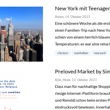
New York mit Teenager
Reisen,
14. Oktober 2023
Eine schönere Woche als die ers
einen Familien-Trip nach New Y
schien von einem herrlich blau
Temperaturen: es war eine reine
city tour
manhattan
new york
Preloved Market by Si
Köln,
Mode,
13. Oktober 2023
Dass man für nachhaltige Shopp
riesige Internet-Plattform brauc
und Renoldi schon beim ersten P
eindrucksvoll bewiesen. Innerhal