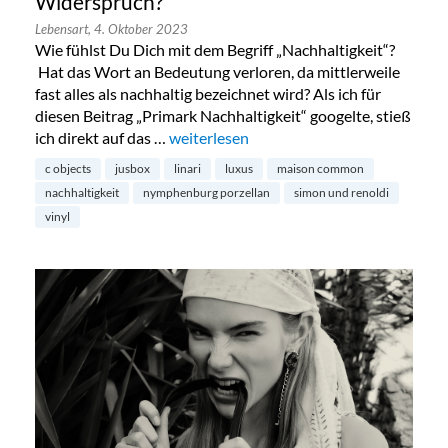
Widerspruch?
Lebensart,
4. Oktober 2023
Wie fühlst Du Dich mit dem Begriff „Nachhaltigkeit“?
Hat das Wort an Bedeutung verloren, da mittlerweile
fast alles als nachhaltig bezeichnet wird? Als ich für
diesen Beitrag „Primark Nachhaltigkeit“ googelte, stieß
ich direkt auf das …
„Nachhaltigkeit und Luxus – ein Widers
weiterlesen
c objects
jusbox
linari
luxus
maison common
nachhaltigkeit
nymphenburg porzellan
simon und renoldi
vinyl