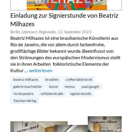
Einladung zur Signierstunde von Beatriz
Milhazes
Berlin,
Lebensart,
Regionales,
12. September 2023
Beatriz Milhazes ist eine brasilianische Künstlerin aus
Rio de Janeiro, die vor allem durch farbenfrohe,
großflächige Bilder bekannt wurde. Beeinflusst von
den Strömungen des europäischen Modernismus stellt
sie in ihren Arbeiten folkloristische Elemente der
Kultur …
„Einladung zur Signierstunde von Beatriz Milhazes“
weiterlesen
beatriz milhazes
brasilien
coffee table book
galerie max hetzler
kunst
moma
paul gaugin
rio de janeiro
schlüterstraße
signierstunde
Taschen Verlag