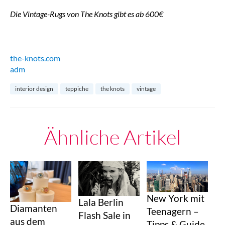
Die Vintage-Rugs von The Knots gibt es ab 600€
the-knots.com
adm
interior design
teppiche
the knots
vintage
Ähnliche Artikel
New York mit
Lala Berlin
Diamanten
Teenagern –
Flash Sale in
aus dem
Tipps & Guide