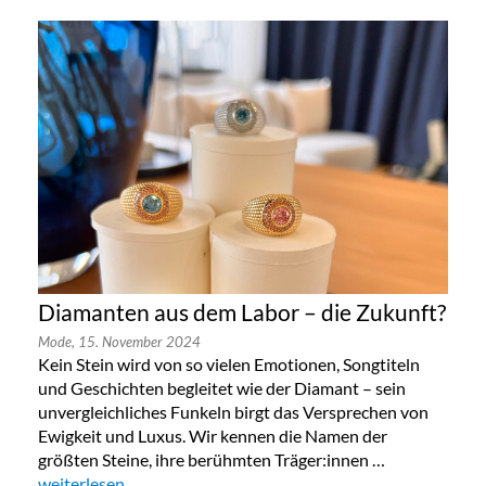
Diamanten aus dem Labor – die Zukunft?
Mode,
15. November 2024
Kein Stein wird von so vielen Emotionen, Songtiteln
und Geschichten begleitet wie der Diamant – sein
unvergleichliches Funkeln birgt das Versprechen von
Ewigkeit und Luxus. Wir kennen die Namen der
größten Steine, ihre berühmten Träger:innen …
„Diamanten aus dem Labor – die Zukunft?“
weiterlesen