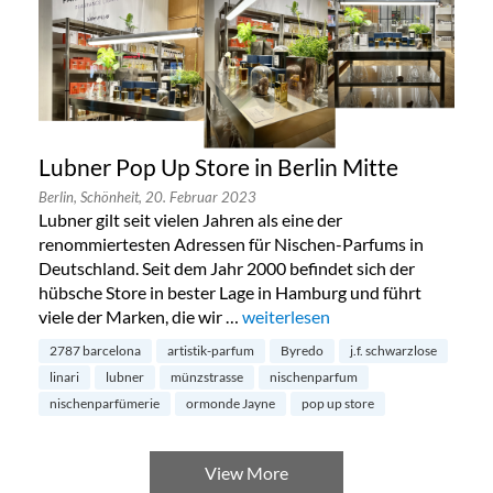
Lubner Pop Up Store in Berlin Mitte
Berlin,
Schönheit,
20. Februar 2023
Lubner gilt seit vielen Jahren als eine der
renommiertesten Adressen für Nischen-Parfums in
Deutschland. Seit dem Jahr 2000 befindet sich der
hübsche Store in bester Lage in Hamburg und führt
viele der Marken, die wir …
„Lubner Pop Up Store in Berlin M
weiterlesen
2787 barcelona
artistik-parfum
Byredo
j.f. schwarzlose
linari
lubner
münzstrasse
nischenparfum
nischenparfümerie
ormonde Jayne
pop up store
View More