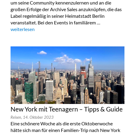
um seine Community kennenzulernen und an die
großen Erfolge der Archive Sales anzuknüpfen, die das
Label regelmäßig in seiner Heimatstadt Berlin
veranstaltet. Bei den Events in familiärem …
„Lala Berlin Flash Sale in München 24. bis 26.Oktober 2023“
weiterlesen
New York mit Teenagern – Tipps & Guide
Reisen,
14. Oktober 2023
Eine schönere Woche als die erste Oktoberwoche
hätte sich man für einen Familien-Trip nach New York