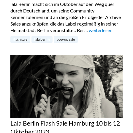
lala Berlin macht sich im Oktober auf den Weg quer
durch Deutschland, um seine Community
kennenzulernen und an die großen Erfolge der Archive
Sales anzuknüpfen, die das Label regelmäßig in seiner
Heimatstadt Berlin veranstaltet. Bei …
„Lala Berlin Flash Sal
weiterlesen
flash sale
lala berlin
pop-up sale
Lala Berlin Flash Sale Hamburg 10 bis 12
Oktober 2023