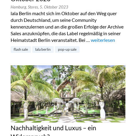
Hamburg,
Stores,
5. Oktober 2023
lala Berlin macht sich im Oktober auf den Weg quer
durch Deutschland, um seine Community
kennenzulernen und an die großen Erfolge der Archive
Sales anzuknüpfen, die das Label regelmäßig in seiner
Heimatstadt Berlin veranstaltet. Bei …
„Lala Berlin Flash Sa
weiterlesen
flash sale
lala berlin
pop-up sale
Nachhaltigkeit und Luxus – ein