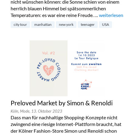
nicht wünschen können: die Sonne schien von einem
herrlich blauen Himmel bei spätsommerlichen
Temperaturen: es war eine reine Freude. …
„New York mit Te
weiterlesen
city tour
manhattan
new york
teenager
USA
Preloved Market by Simon & Renoldi
Köln,
Mode,
13. Oktober 2023
Dass man für nachhaltige Shopping-Konzepte nicht
zwingend eine riesige Internet-Plattform braucht, hat
der Kölner Fashion-Store Simon und Renoldi schon