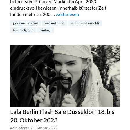
beim ersten Preloved Market im April 2023
eindrucksvoll bewiesen. Innerhalb kürzester Zeit
fanden mehr als 200 …
„Preloved Market by Simon & Renold
weiterlesen
preloved market
second hand
simon und renoldi
tour belgique
vintage
Lala Berlin Flash Sale Düsseldorf 18. bis
20. Oktober 2023
Köln,
Stores,
7. Oktober 2023