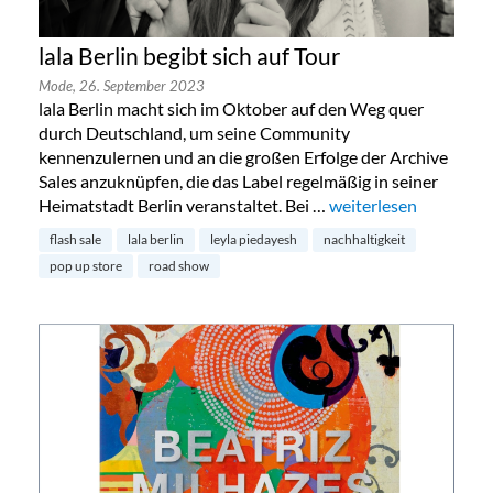
lala Berlin begibt sich auf Tour
Mode,
26. September 2023
lala Berlin macht sich im Oktober auf den Weg quer
durch Deutschland, um seine Community
kennenzulernen und an die großen Erfolge der Archive
Sales anzuknüpfen, die das Label regelmäßig in seiner
Heimatstadt Berlin veranstaltet. Bei …
„lala Berlin begibt sic
weiterlesen
flash sale
lala berlin
leyla piedayesh
nachhaltigkeit
pop up store
road show