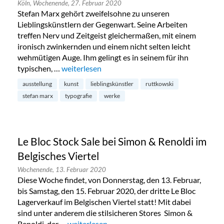
Köln,
Wochenende,
27. Februar 2020
Stefan Marx gehört zweifelsohne zu unseren
Lieblingskünstlern der Gegenwart. Seine Arbeiten
treffen Nerv und Zeitgeist gleichermaßen, mit einem
ironisch zwinkernden und einem nicht selten leicht
wehmütigen Auge. Ihm gelingt es in seinem für ihn
typischen, …
„Stefan Marx: „Ridiculous Drama“ im Ruttkowsk
weiterlesen
ausstellung
kunst
lieblingskünstler
ruttkowski
stefan marx
typografie
werke
Le Bloc Stock Sale bei Simon & Renoldi im
Belgisches Viertel
Wochenende,
13. Februar 2020
Diese Woche findet, von Donnerstag, den 13. Februar,
bis Samstag, den 15. Februar 2020, der dritte Le Bloc
Lagerverkauf im Belgischen Viertel statt! Mit dabei
sind unter anderem die stilsicheren Stores Simon &
Renoldi, der …
„Le Bloc Stock Sale bei Simon & Renoldi im Bel
weiterlesen