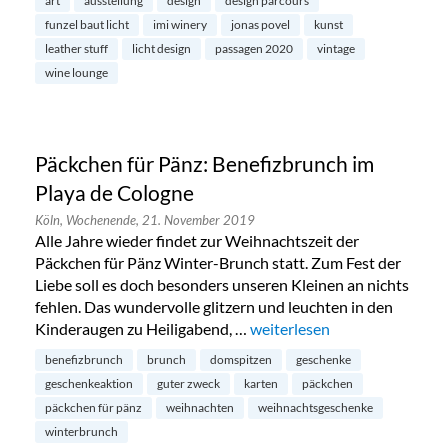
art
ausstellung
design
design parcours
funzel baut licht
imi winery
jonas povel
kunst
leather stuff
licht design
passagen 2020
vintage
wine lounge
Päckchen für Pänz: Benefizbrunch im
Playa de Cologne
Köln,
Wochenende,
21. November 2019
Alle Jahre wieder findet zur Weihnachtszeit der
Päckchen für Pänz Winter-Brunch statt. Zum Fest der
Liebe soll es doch besonders unseren Kleinen an nichts
fehlen. Das wundervolle glitzern und leuchten in den
Kinderaugen zu Heiligabend, …
„Päckchen für Pänz: Benefiz
weiterlesen
benefizbrunch
brunch
domspitzen
geschenke
geschenkeaktion
guter zweck
karten
päckchen
päckchen für pänz
weihnachten
weihnachtsgeschenke
winterbrunch