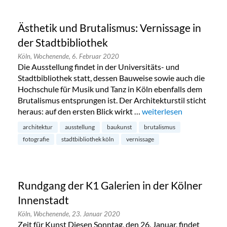
Ästhetik und Brutalismus: Vernissage in
der Stadtbibliothek
Köln,
Wochenende,
6. Februar 2020
Die Ausstellung findet in der Universitäts- und
Stadtbibliothek statt, dessen Bauweise sowie auch die
Hochschule für Musik und Tanz in Köln ebenfalls dem
Brutalismus entsprungen ist. Der Architekturstil sticht
heraus: auf den ersten Blick wirkt …
„Ästhetik und Brutalismu
weiterlesen
architektur
ausstellung
baukunst
brutalismus
fotografie
stadtbibliothek köln
vernissage
Rundgang der K1 Galerien in der Kölner
Innenstadt
Köln,
Wochenende,
23. Januar 2020
Zeit für Kunst Diesen Sonntag, den 26. Januar, findet