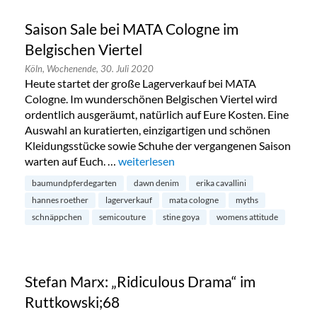
Saison Sale bei MATA Cologne im
Belgischen Viertel
Köln,
Wochenende,
30. Juli 2020
Heute startet der große Lagerverkauf bei MATA
Cologne. Im wunderschönen Belgischen Viertel wird
ordentlich ausgeräumt, natürlich auf Eure Kosten. Eine
Auswahl an kuratierten, einzigartigen und schönen
Kleidungsstücke sowie Schuhe der vergangenen Saison
warten auf Euch. …
„Saison Sale bei MATA Cologne im Belgis
weiterlesen
baumundpferdegarten
dawn denim
erika cavallini
hannes roether
lagerverkauf
mata cologne
myths
schnäppchen
semicouture
stine goya
womens attitude
Stefan Marx: „Ridiculous Drama“ im
Ruttkowski;68