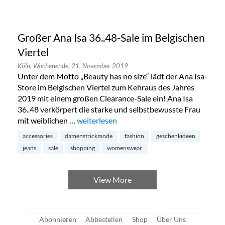
Großer Ana Isa 36..48-Sale im Belgischen
Viertel
Köln,
Wochenende,
21. November 2019
Unter dem Motto „Beauty has no size“ lädt der Ana Isa-
Store im Belgischen Viertel zum Kehraus des Jahres
2019 mit einem großen Clearance-Sale ein! Ana Isa
36..48 verkörpert die starke und selbstbewusste Frau
mit weiblichen …
„Großer Ana Isa 36..48-Sale im Belgischen V
weiterlesen
accessories
damenstrickmode
fashion
geschenkideen
jeans
sale
shopping
womenswear
View More
Abonnieren
Abbestellen
Shop
Über Uns