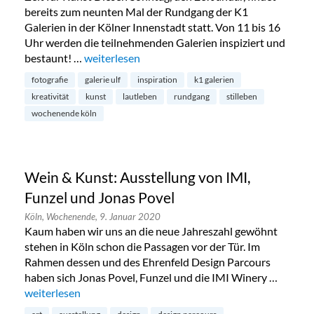
bereits zum neunten Mal der Rundgang der K1
Galerien in der Kölner Innenstadt statt. Von 11 bis 16
Uhr werden die teilnehmenden Galerien inspiziert und
bestaunt! …
„Rundgang der K1 Galerien in der Kölner Innen
weiterlesen
fotografie
galerie ulf
inspiration
k1 galerien
kreativität
kunst
lautleben
rundgang
stilleben
wochenende köln
Wein & Kunst: Ausstellung von IMI,
Funzel und Jonas Povel
Köln,
Wochenende,
9. Januar 2020
Kaum haben wir uns an die neue Jahreszahl gewöhnt
stehen in Köln schon die Passagen vor der Tür. Im
Rahmen dessen und des Ehrenfeld Design Parcours
haben sich Jonas Povel, Funzel und die IMI Winery …
„Wein & Kunst: Ausstellung von IMI, Funzel und Jonas Povel
weiterlesen