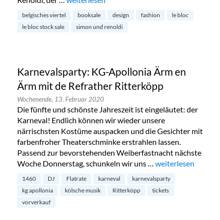
belgisches viertel
booksale
design
fashion
le bloc
le bloc stock sale
simon und renoldi
Karnevalsparty: KG-Apollonia Ärm en
Ärm mit de Refrather Ritterköpp
Wochenende,
13. Februar 2020
Die fünfte und schönste Jahreszeit ist eingeläutet: der
Karneval! Endlich können wir wieder unsere
närrischsten Kostüme auspacken und die Gesichter mit
farbenfroher Theaterschminke erstrahlen lassen.
Passend zur bevorstehenden Weiberfastnacht nächste
Woche Donnerstag, schunkeln wir uns …
„Karnevalsparty: K
weiterlesen
1460
DJ
Flatrate
karneval
karnevalsparty
kg apollonia
kölsche musik
Ritterköpp
tickets
vorverkauf