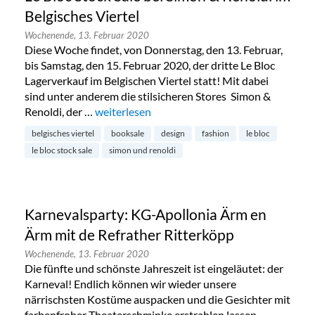
Belgisches Viertel
Wochenende,
13. Februar 2020
Diese Woche findet, von Donnerstag, den 13. Februar,
bis Samstag, den 15. Februar 2020, der dritte Le Bloc
Lagerverkauf im Belgischen Viertel statt! Mit dabei
sind unter anderem die stilsicheren Stores Simon &
Renoldi, der …
„Le Bloc Stock Sale bei Simon & Renoldi im Bel
weiterlesen
belgisches viertel
booksale
design
fashion
le bloc
le bloc stock sale
simon und renoldi
Karnevalsparty: KG-Apollonia Ärm en
Ärm mit de Refrather Ritterköpp
Wochenende,
13. Februar 2020
Die fünfte und schönste Jahreszeit ist eingeläutet: der
Karneval! Endlich können wir wieder unsere
närrischsten Kostüme auspacken und die Gesichter mit
farbenfroher Theaterschminke erstrahlen lassen.