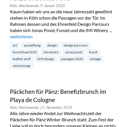
Köln,
Wochenende,
9. Januar 2020
Kaum haben wir uns an die neue Jahreszahl gewöhnt
stehen in Köln schon die Passagen vor der Tür. Im
Rahmen dessen und des Ehrenfeld Design Parcours
haben sich Jonas Povel, Funzel und die IMI Winery …
„Wein & Kunst: Ausstellung von IMI, Funzel und Jonas Povel
weiterlesen
art
ausstellung
design
design parcours
funzel baut licht
imi winery
jonas povel
kunst
leather stuff
licht design
passagen 2020
vintage
wine lounge
Päckchen für Pänz: Benefizbrunch im
Playa de Cologne
Köln,
Wochenende,
21. November 2019
Alle Jahre wieder findet zur Weihnachtszeit der
Päckchen für Pänz Winter-Brunch statt. Zum Fest der
Liebe soll es doch besonders unseren Kleinen an nichts