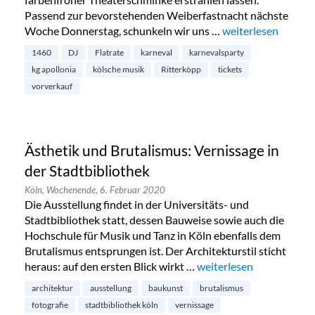
Passend zur bevorstehenden Weiberfastnacht nächste
Woche Donnerstag, schunkeln wir uns …
„Karnevalsparty: K
weiterlesen
1460
DJ
Flatrate
karneval
karnevalsparty
kg apollonia
kölsche musik
Ritterköpp
tickets
vorverkauf
Ästhetik und Brutalismus: Vernissage in
der Stadtbibliothek
Köln,
Wochenende,
6. Februar 2020
Die Ausstellung findet in der Universitäts- und
Stadtbibliothek statt, dessen Bauweise sowie auch die
Hochschule für Musik und Tanz in Köln ebenfalls dem
Brutalismus entsprungen ist. Der Architekturstil sticht
heraus: auf den ersten Blick wirkt …
„Ästhetik und Brutalismu
weiterlesen
architektur
ausstellung
baukunst
brutalismus
fotografie
stadtbibliothek köln
vernissage