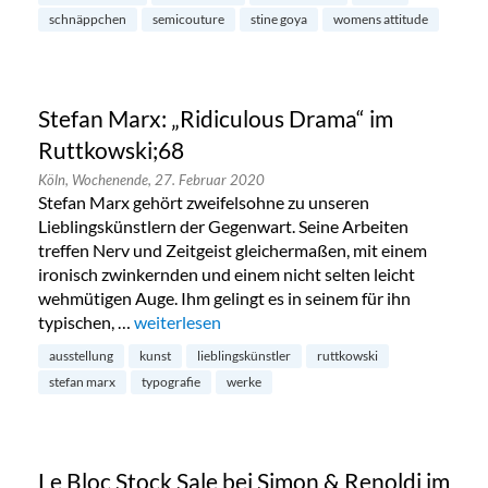
schnäppchen
semicouture
stine goya
womens attitude
Stefan Marx: „Ridiculous Drama“ im
Ruttkowski;68
Köln,
Wochenende,
27. Februar 2020
Stefan Marx gehört zweifelsohne zu unseren
Lieblingskünstlern der Gegenwart. Seine Arbeiten
treffen Nerv und Zeitgeist gleichermaßen, mit einem
ironisch zwinkernden und einem nicht selten leicht
wehmütigen Auge. Ihm gelingt es in seinem für ihn
typischen, …
„Stefan Marx: „Ridiculous Drama“ im Ruttkowsk
weiterlesen
ausstellung
kunst
lieblingskünstler
ruttkowski
stefan marx
typografie
werke
Le Bloc Stock Sale bei Simon & Renoldi im