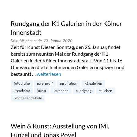
Rundgang der K1 Galerien in der Kölner
Innenstadt
Köln,
Wochenende,
23. Januar 2020
Zeit für Kunst Diesen Sonntag, den 26. Januar, findet
bereits zum neunten Mal der Rundgang der K1
Galerien in der Kölner Innenstadt statt. Von 11 bis 16
Uhr werden die teilnehmenden Galerien inspiziert und
bestaunt! …
„Rundgang der K1 Galerien in der Kölner Innen
weiterlesen
fotografie
galerie ulf
inspiration
k1 galerien
kreativität
kunst
lautleben
rundgang
stilleben
wochenende köln
Wein & Kunst: Ausstellung von IMI,
Funzel und Jonas Povel