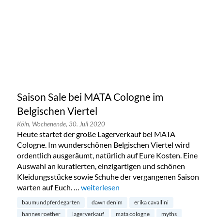
Saison Sale bei MATA Cologne im
Belgischen Viertel
Köln,
Wochenende,
30. Juli 2020
Heute startet der große Lagerverkauf bei MATA
Cologne. Im wunderschönen Belgischen Viertel wird
ordentlich ausgeräumt, natürlich auf Eure Kosten. Eine
Auswahl an kuratierten, einzigartigen und schönen
Kleidungsstücke sowie Schuhe der vergangenen Saison
warten auf Euch. …
„Saison Sale bei MATA Cologne im Belgis
weiterlesen
baumundpferdegarten
dawn denim
erika cavallini
hannes roether
lagerverkauf
mata cologne
myths