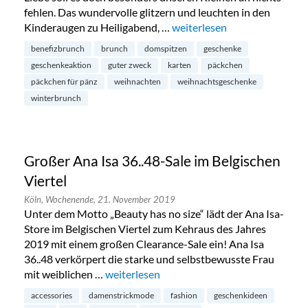
fehlen. Das wundervolle glitzern und leuchten in den
Kinderaugen zu Heiligabend, …
„Päckchen für Pänz: Benefiz
weiterlesen
benefizbrunch
brunch
domspitzen
geschenke
geschenkeaktion
guter zweck
karten
päckchen
päckchen für pänz
weihnachten
weihnachtsgeschenke
winterbrunch
Großer Ana Isa 36..48-Sale im Belgischen
Viertel
Köln,
Wochenende,
21. November 2019
Unter dem Motto „Beauty has no size“ lädt der Ana Isa-
Store im Belgischen Viertel zum Kehraus des Jahres
2019 mit einem großen Clearance-Sale ein! Ana Isa
36..48 verkörpert die starke und selbstbewusste Frau
mit weiblichen …
„Großer Ana Isa 36..48-Sale im Belgischen V
weiterlesen
accessories
damenstrickmode
fashion
geschenkideen