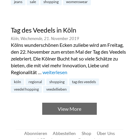
jeans
sale
shopping
womenswear
Tag des Veedels in Köln
Köln,
Wochenende,
21. November 2019
Kölns wunderschönen Ecken zuliebe wird am Freitag,
den 22. November zum ersten Mal der Tag des Veedels
zelebriert. Die Kölner Bucht hat so viele Schätze zu
bieten, die mit viel mehr Innovation, Liebe und
Regionalität …
„Tag des Veedels in Köln“
weiterlesen
köln
regional
shopping
tag des veedels
veedel hopping
veedellieben
View More
Abonnieren
Abbestellen
Shop
Über Uns