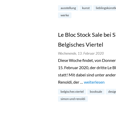
ausstellung
kunst
lieblingskünstl
werke
Le Bloc Stock Sale bei 
Belgisches Viertel
Wochenende,
13. Februar 2020
Diese Woche findet, von Donnerst
15. Februar 2020, der dritte Le B
statt! Mit dabei sind unter ande
Renoldi, der …
„Le Bloc Stock Sal
weiterlesen
belgisches viertel
booksale
desig
simon und renoldi