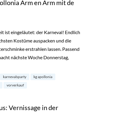
ollonia Ärm en Ärm mit de
t ist eingeläutet: der Karneval! Endlich
schsten Kostüme auspacken und die
terschminke erstrahlen lassen. Passend
nacht nächste Woche Donnerstag,
arty: KG-Apollonia Ärm en Ärm mit de Refrather Ritterköpp“
karnevalsparty
kg apollonia
vorverkauf
us: Vernissage in der