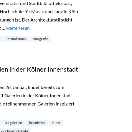
versitäts- und Stadtbibliothek statt,
Hochschule für Musik und Tanz in Köln
ungen ist. Der Architekturstil sticht
kt …
„Ästhetik und Brutalismus: Vernissage in der Stadtbibliothek“
weiterlesen
t
brutalismus
fotografie
en in der Kölner Innenstadt
en 26. Januar, findet bereits zum
 Galerien in der Kölner Innenstadt
die teilnehmenden Galerien inspiziert
1 Galerien in der Kölner Innenstadt“
k1 galerien
kreativität
kunst
wochenende köln