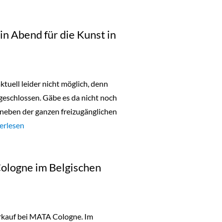
in Abend für die Kunst in
ktuell leider nicht möglich, denn
geschlossen. Gäbe es da nicht noch
neben der ganzen freizugänglichen
urday Night Open: ein Abend für die Kunst in Köln“
erlesen
Cologne im Belgischen
erkauf bei MATA Cologne. Im