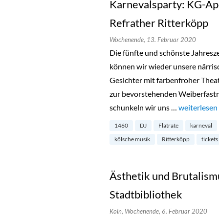
Karnevalsparty: KG-Ap
Refrather Ritterköpp
Wochenende,
13. Februar 2020
Die fünfte und schönste Jahreszei
können wir wieder unsere närri
Gesichter mit farbenfroher Thea
zur bevorstehenden Weiberfast
schunkeln wir uns …
„Karnevalsp
weiterlesen
1460
DJ
Flatrate
karneval
kölsche musik
Ritterköpp
tickets
Ästhetik und Brutalism
Stadtbibliothek
Köln,
Wochenende,
6. Februar 2020