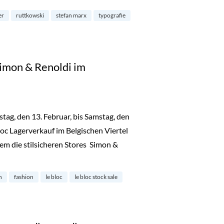
er
ruttkowski
stefan marx
typografie
Simon & Renoldi im
ag, den 13. Februar, bis Samstag, den
loc Lagerverkauf im Belgischen Viertel
rem die stilsicheren Stores Simon &
e bei Simon & Renoldi im Belgisches Viertel“
n
fashion
le bloc
le bloc stock sale