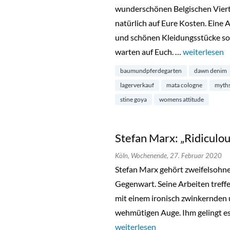
wunderschönen Belgischen Viert
natürlich auf Eure Kosten. Eine 
und schönen Kleidungsstücke so
warten auf Euch. …
„Saison Sale 
weiterlesen
baumundpferdegarten
dawn denim
lagerverkauf
mata cologne
myth
stine goya
womens attitude
Stefan Marx: „Ridiculo
Köln,
Wochenende,
27. Februar 2020
Stefan Marx gehört zweifelsohne
Gegenwart. Seine Arbeiten treff
mit einem ironisch zwinkernden u
wehmütigen Auge. Ihm gelingt es 
„Stefan Marx: „Ridiculous Drama
weiterlesen