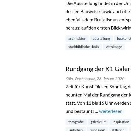
Die Ausstellung findet in der Uni
dessen Bauweise sowie auch die 
ebenfalls dem Brutalismus entspr
heraus: auf den ersten Blick wir
architektur
ausstellung
baukuns
stadtbibliothek köln
vernissage
Rundgang der K1 Galeri
Köln,
Wochenende,
23. Januar 2020
Zeit für Kunst Diesen Sonntag, d
neunten Mal der Rundgang der K1
statt. Von 11 bis 16 Uhr werden 
und bestaunt! …
„Rundgang der K
weiterlesen
fotografie
galerie ulf
inspiration
lautleben
rundgang
stilleben