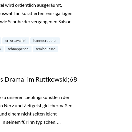
el wird ordentlich ausgeräumt,
Auswahl an kuratierten, einzigartigen
wie Schuhe der vergangenen Saison
bei MATA Cologne im Belgischen Viertel“
erika cavallini
hannes roether
s
schnäppchen
semicouture
us Drama“ im Ruttkowski;68
 zu unseren Lieblingskünstlern der
en Nerv und Zeitgeist gleichermaßen,
nd einem nicht selten leicht
in seinem für ihn typischen, …
“ im Ruttkowski;68“