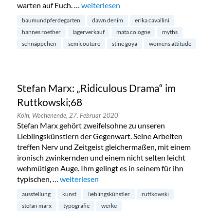
warten auf Euch. …
„Saison Sale bei MATA Cologne im Belgis
weiterlesen
baumundpferdegarten
dawn denim
erika cavallini
hannes roether
lagerverkauf
mata cologne
myths
schnäppchen
semicouture
stine goya
womens attitude
Stefan Marx: „Ridiculous Drama“ im
Ruttkowski;68
Köln,
Wochenende,
27. Februar 2020
Stefan Marx gehört zweifelsohne zu unseren
Lieblingskünstlern der Gegenwart. Seine Arbeiten
treffen Nerv und Zeitgeist gleichermaßen, mit einem
ironisch zwinkernden und einem nicht selten leicht
wehmütigen Auge. Ihm gelingt es in seinem für ihn
typischen, …
„Stefan Marx: „Ridiculous Drama“ im Ruttkowsk
weiterlesen
ausstellung
kunst
lieblingskünstler
ruttkowski
stefan marx
typografie
werke