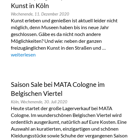
Kunst in Köln
Wochenende,
11. Dezember 2020
Kunst erleben und genießen ist aktuell leider nicht
möglich, denn Museen haben bis ins neue Jahr
geschlossen. Gäbe es da nicht noch andere
Möglichkeiten? Und wie: neben der ganzen
freizugänglichen Kunst in den Straßen und …
„Saturday Night Open: ein Abend für die Kunst in Köln“
weiterlesen
Saison Sale bei MATA Cologne im
Belgischen Viertel
Köln,
Wochenende,
30. Juli 2020
Heute startet der große Lagerverkauf bei MATA
Cologne. Im wunderschönen Belgischen Viertel wird
ordentlich ausgeräumt, natürlich auf Eure Kosten. Eine
Auswahl an kuratierten, einzigartigen und schönen
Kleidungsstücke sowie Schuhe der vergangenen Saison