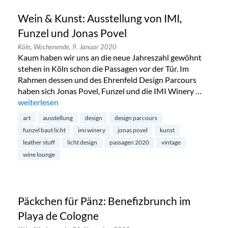
Wein & Kunst: Ausstellung von IMI,
Funzel und Jonas Povel
Köln,
Wochenende,
9. Januar 2020
Kaum haben wir uns an die neue Jahreszahl gewöhnt
stehen in Köln schon die Passagen vor der Tür. Im
Rahmen dessen und des Ehrenfeld Design Parcours
haben sich Jonas Povel, Funzel und die IMI Winery …
„Wein & Kunst: Ausstellung von IMI, Funzel und Jonas Povel
weiterlesen
art
ausstellung
design
design parcours
funzel baut licht
imi winery
jonas povel
kunst
leather stuff
licht design
passagen 2020
vintage
wine lounge
Päckchen für Pänz: Benefizbrunch im
Playa de Cologne