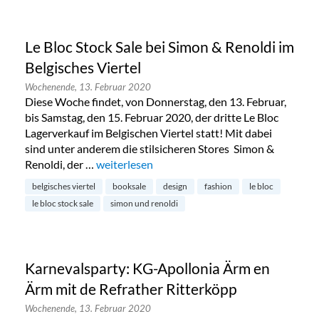
Le Bloc Stock Sale bei Simon & Renoldi im
Belgisches Viertel
Wochenende,
13. Februar 2020
Diese Woche findet, von Donnerstag, den 13. Februar,
bis Samstag, den 15. Februar 2020, der dritte Le Bloc
Lagerverkauf im Belgischen Viertel statt! Mit dabei
sind unter anderem die stilsicheren Stores Simon &
Renoldi, der …
„Le Bloc Stock Sale bei Simon & Renoldi im Bel
weiterlesen
belgisches viertel
booksale
design
fashion
le bloc
le bloc stock sale
simon und renoldi
Karnevalsparty: KG-Apollonia Ärm en
Ärm mit de Refrather Ritterköpp
Wochenende,
13. Februar 2020