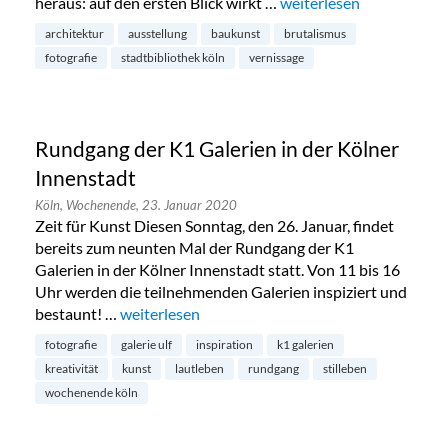
heraus: auf den ersten Blick wirkt …
„Ästhetik und Brutalismu
weiterlesen
architektur
ausstellung
baukunst
brutalismus
fotografie
stadtbibliothek köln
vernissage
Rundgang der K1 Galerien in der Kölner
Innenstadt
Köln,
Wochenende,
23. Januar 2020
Zeit für Kunst Diesen Sonntag, den 26. Januar, findet
bereits zum neunten Mal der Rundgang der K1
Galerien in der Kölner Innenstadt statt. Von 11 bis 16
Uhr werden die teilnehmenden Galerien inspiziert und
bestaunt! …
„Rundgang der K1 Galerien in der Kölner Innen
weiterlesen
fotografie
galerie ulf
inspiration
k1 galerien
kreativität
kunst
lautleben
rundgang
stilleben
wochenende köln