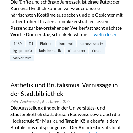
Die fünfte und schönste Jahreszeit ist eingeläutet: der
Karneval! Endlich können wir wieder unsere
närrischsten Kostüme auspacken und die Gesichter mit
farbenfroher Theaterschminke erstrahlen lassen.
Passend zur bevorstehenden Weiberfastnacht nächste
Woche Donnerstag, schunkeln wir uns …
„Karnevalsparty: K
weiterlesen
1460
DJ
Flatrate
karneval
karnevalsparty
kg apollonia
kölsche musik
Ritterköpp
tickets
vorverkauf
Ästhetik und Brutalismus: Vernissage in
der Stadtbibliothek
Köln,
Wochenende,
6. Februar 2020
Die Ausstellung findet in der Universitäts- und
Stadtbibliothek statt, dessen Bauweise sowie auch die
Hochschule für Musik und Tanz in Köln ebenfalls dem
Brutalismus entsprungen ist. Der Architekturstil sticht