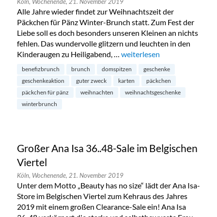
Köln,
Wochenende,
21. November 2019
Alle Jahre wieder findet zur Weihnachtszeit der
Päckchen für Pänz Winter-Brunch statt. Zum Fest der
Liebe soll es doch besonders unseren Kleinen an nichts
fehlen. Das wundervolle glitzern und leuchten in den
Kinderaugen zu Heiligabend, …
„Päckchen für Pänz: Benefiz
weiterlesen
benefizbrunch
brunch
domspitzen
geschenke
geschenkeaktion
guter zweck
karten
päckchen
päckchen für pänz
weihnachten
weihnachtsgeschenke
winterbrunch
Großer Ana Isa 36..48-Sale im Belgischen
Viertel
Köln,
Wochenende,
21. November 2019
Unter dem Motto „Beauty has no size“ lädt der Ana Isa-
Store im Belgischen Viertel zum Kehraus des Jahres
2019 mit einem großen Clearance-Sale ein! Ana Isa