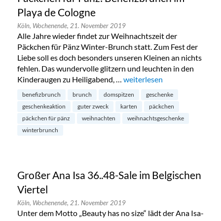
Playa de Cologne
Köln,
Wochenende,
21. November 2019
Alle Jahre wieder findet zur Weihnachtszeit der
Päckchen für Pänz Winter-Brunch statt. Zum Fest der
Liebe soll es doch besonders unseren Kleinen an nichts
fehlen. Das wundervolle glitzern und leuchten in den
Kinderaugen zu Heiligabend, …
„Päckchen für Pänz: Benefiz
weiterlesen
benefizbrunch
brunch
domspitzen
geschenke
geschenkeaktion
guter zweck
karten
päckchen
päckchen für pänz
weihnachten
weihnachtsgeschenke
winterbrunch
Großer Ana Isa 36..48-Sale im Belgischen
Viertel
Köln,
Wochenende,
21. November 2019
Unter dem Motto „Beauty has no size“ lädt der Ana Isa-