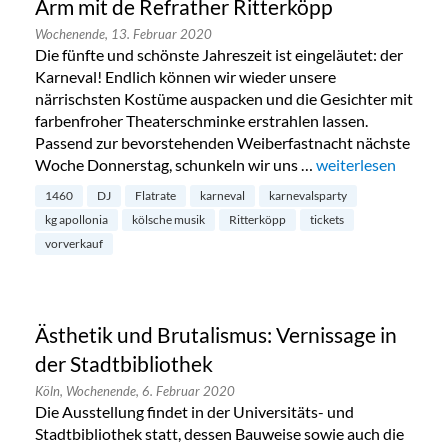
Ärm mit de Refrather Ritterköpp
Wochenende,
13. Februar 2020
Die fünfte und schönste Jahreszeit ist eingeläutet: der
Karneval! Endlich können wir wieder unsere
närrischsten Kostüme auspacken und die Gesichter mit
farbenfroher Theaterschminke erstrahlen lassen.
Passend zur bevorstehenden Weiberfastnacht nächste
Woche Donnerstag, schunkeln wir uns …
„Karnevalsparty: K
weiterlesen
1460
DJ
Flatrate
karneval
karnevalsparty
kg apollonia
kölsche musik
Ritterköpp
tickets
vorverkauf
Ästhetik und Brutalismus: Vernissage in
der Stadtbibliothek
Köln,
Wochenende,
6. Februar 2020
Die Ausstellung findet in der Universitäts- und
Stadtbibliothek statt, dessen Bauweise sowie auch die