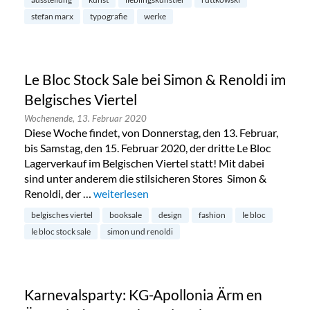
stefan marx
typografie
werke
Le Bloc Stock Sale bei Simon & Renoldi im
Belgisches Viertel
Wochenende,
13. Februar 2020
Diese Woche findet, von Donnerstag, den 13. Februar,
bis Samstag, den 15. Februar 2020, der dritte Le Bloc
Lagerverkauf im Belgischen Viertel statt! Mit dabei
sind unter anderem die stilsicheren Stores Simon &
Renoldi, der …
„Le Bloc Stock Sale bei Simon & Renoldi im Bel
weiterlesen
belgisches viertel
booksale
design
fashion
le bloc
le bloc stock sale
simon und renoldi
Karnevalsparty: KG-Apollonia Ärm en