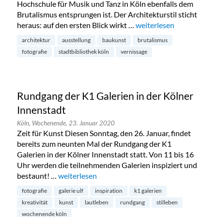
Hochschule für Musik und Tanz in Köln ebenfalls dem
Brutalismus entsprungen ist. Der Architekturstil sticht
heraus: auf den ersten Blick wirkt …
„Ästhetik und Brutalismu
weiterlesen
architektur
ausstellung
baukunst
brutalismus
fotografie
stadtbibliothek köln
vernissage
Rundgang der K1 Galerien in der Kölner
Innenstadt
Köln,
Wochenende,
23. Januar 2020
Zeit für Kunst Diesen Sonntag, den 26. Januar, findet
bereits zum neunten Mal der Rundgang der K1
Galerien in der Kölner Innenstadt statt. Von 11 bis 16
Uhr werden die teilnehmenden Galerien inspiziert und
bestaunt! …
„Rundgang der K1 Galerien in der Kölner Innen
weiterlesen
fotografie
galerie ulf
inspiration
k1 galerien
kreativität
kunst
lautleben
rundgang
stilleben
wochenende köln