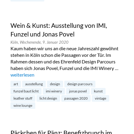
Wein & Kunst: Ausstellung von IMI,
Funzel und Jonas Povel
Köln,
Wochenende,
9. Januar 2020
Kaum haben wir uns an die neue Jahreszahl gewöhnt
stehen in Köln schon die Passagen vor der Tür. Im
Rahmen dessen und des Ehrenfeld Design Parcours
haben sich Jonas Povel, Funzel und die IMI Winery …
„Wein & Kunst: Ausstellung von IMI, Funzel und Jonas Povel
weiterlesen
art
ausstellung
design
design parcours
funzel baut licht
imi winery
jonas povel
kunst
leather stuff
licht design
passagen 2020
vintage
wine lounge
Päckchen für Pänz: Benefizbrunch im