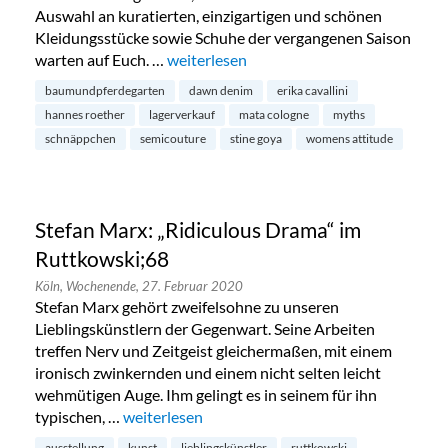
Auswahl an kuratierten, einzigartigen und schönen
Kleidungsstücke sowie Schuhe der vergangenen Saison
warten auf Euch. …
„Saison Sale bei MATA Cologne im Belgis
weiterlesen
baumundpferdegarten
dawn denim
erika cavallini
hannes roether
lagerverkauf
mata cologne
myths
schnäppchen
semicouture
stine goya
womens attitude
Stefan Marx: „Ridiculous Drama“ im
Ruttkowski;68
Köln,
Wochenende,
27. Februar 2020
Stefan Marx gehört zweifelsohne zu unseren
Lieblingskünstlern der Gegenwart. Seine Arbeiten
treffen Nerv und Zeitgeist gleichermaßen, mit einem
ironisch zwinkernden und einem nicht selten leicht
wehmütigen Auge. Ihm gelingt es in seinem für ihn
typischen, …
„Stefan Marx: „Ridiculous Drama“ im Ruttkowsk
weiterlesen
ausstellung
kunst
lieblingskünstler
ruttkowski