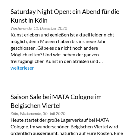
Saturday Night Open: ein Abend für die
Kunst in Köln
Wochenende,
11. Dezember 2020
Kunst erleben und genießen ist aktuell leider nicht
möglich, denn Museen haben bis ins neue Jahr
geschlossen. Gäbe es da nicht noch andere
Möglichkeiten? Und wie: neben der ganzen
freizugänglichen Kunst in den Straßen und …
„Saturday Night Open: ein Abend für die Kunst in Köln“
weiterlesen
Saison Sale bei MATA Cologne im
Belgischen Viertel
Köln,
Wochenende,
30. Juli 2020
Heute startet der große Lagerverkauf bei MATA
Cologne. Im wunderschönen Belgischen Viertel wird
ordentlich ausgeräumt, natürlich auf Eure Kosten. Eine