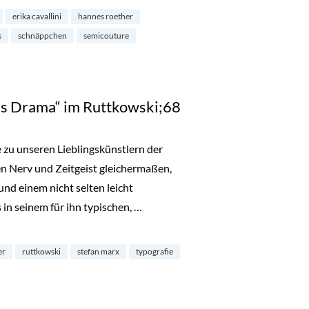
erika cavallini
hannes roether
s
schnäppchen
semicouture
us Drama“ im Ruttkowski;68
 zu unseren Lieblingskünstlern der
en Nerv und Zeitgeist gleichermaßen,
nd einem nicht selten leicht
in seinem für ihn typischen, …
“ im Ruttkowski;68“
er
ruttkowski
stefan marx
typografie