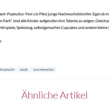
ch-Popkultur-Fest c/o Pänz junge Nachwuchskünstler. Egal ob mit 
 Park“ sind alle Kinder aufgerufen ihre Talente zu zeigen. Gleichz
Hörspiele, Spielzeug, selbstgemachte Cupcakes und andere kleine 
r
ler gesucht
musik
zum mitmachen
Ähnliche Artikel