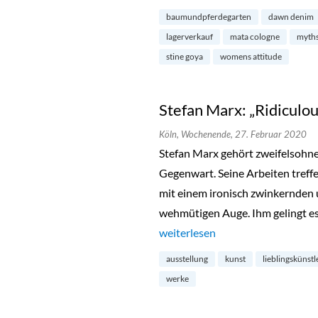
baumundpferdegarten
dawn denim
lagerverkauf
mata cologne
myth
stine goya
womens attitude
Stefan Marx: „Ridiculo
Köln,
Wochenende,
27. Februar 2020
Stefan Marx gehört zweifelsohne
Gegenwart. Seine Arbeiten treff
mit einem ironisch zwinkernden u
wehmütigen Auge. Ihm gelingt es 
„Stefan Marx: „Ridiculous Drama
weiterlesen
ausstellung
kunst
lieblingskünstl
werke