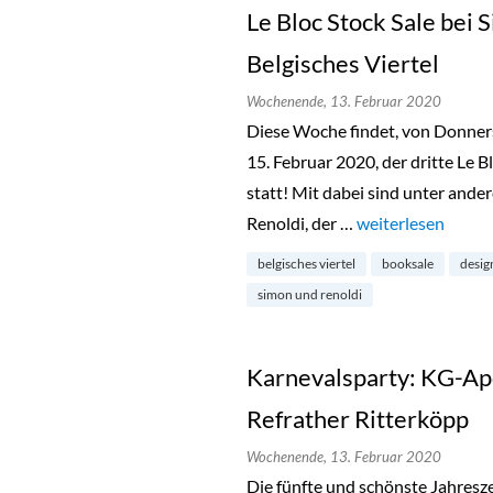
Le Bloc Stock Sale bei 
Belgisches Viertel
Wochenende,
13. Februar 2020
Diese Woche findet, von Donnerst
15. Februar 2020, der dritte Le B
statt! Mit dabei sind unter ande
Renoldi, der …
„Le Bloc Stock Sal
weiterlesen
belgisches viertel
booksale
desig
simon und renoldi
Karnevalsparty: KG-Ap
Refrather Ritterköpp
Wochenende,
13. Februar 2020
Die fünfte und schönste Jahreszei