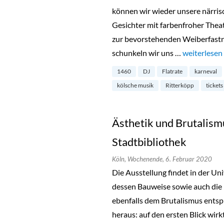
können wir wieder unsere närri
Gesichter mit farbenfroher Thea
zur bevorstehenden Weiberfast
schunkeln wir uns …
„Karnevalsp
weiterlesen
1460
DJ
Flatrate
karneval
kölsche musik
Ritterköpp
tickets
Ästhetik und Brutalism
Stadtbibliothek
Köln,
Wochenende,
6. Februar 2020
Die Ausstellung findet in der Uni
dessen Bauweise sowie auch die 
ebenfalls dem Brutalismus entspr
heraus: auf den ersten Blick wir