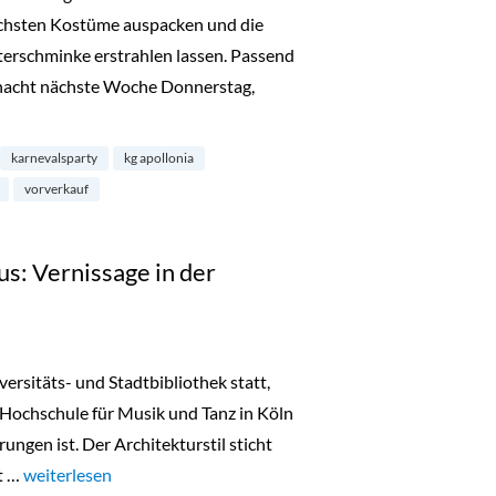
schsten Kostüme auspacken und die
terschminke erstrahlen lassen. Passend
nacht nächste Woche Donnerstag,
arty: KG-Apollonia Ärm en Ärm mit de Refrather Ritterköpp“
karnevalsparty
kg apollonia
vorverkauf
us: Vernissage in der
versitäts- und Stadtbibliothek statt,
Hochschule für Musik und Tanz in Köln
ungen ist. Der Architekturstil sticht
kt …
„Ästhetik und Brutalismus: Vernissage in der Stadtbibliothek“
weiterlesen