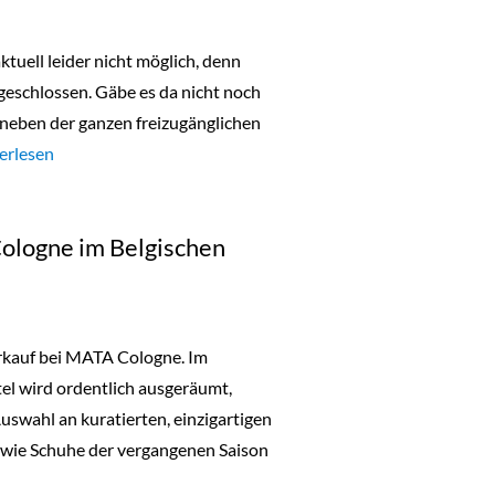
ktuell leider nicht möglich, denn
geschlossen. Gäbe es da nicht noch
neben der ganzen freizugänglichen
urday Night Open: ein Abend für die Kunst in Köln“
erlesen
Cologne im Belgischen
erkauf bei MATA Cologne. Im
el wird ordentlich ausgeräumt,
Auswahl an kuratierten, einzigartigen
wie Schuhe der vergangenen Saison
bei MATA Cologne im Belgischen Viertel“