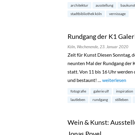
architektur
ausstellung
baukuns
stadtbibliothek köln
vernissage
Rundgang der K1 Galeri
Köln,
Wochenende,
23. Januar 2020
Zeit für Kunst Diesen Sonntag, d
neunten Mal der Rundgang der K1
statt. Von 11 bis 16 Uhr werden 
und bestaunt! …
„Rundgang der K
weiterlesen
fotografie
galerie ulf
inspiration
lautleben
rundgang
stilleben
Wein & Kunst: Ausstell
Jonas Povel