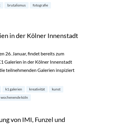
t
brutalismus
fotografie
en in der Kölner Innenstadt
en 26. Januar, findet bereits zum
 Galerien in der Kölner Innenstadt
die teilnehmenden Galerien inspiziert
1 Galerien in der Kölner Innenstadt“
k1 galerien
kreativität
kunst
wochenende köln
ung von IMI, Funzel und