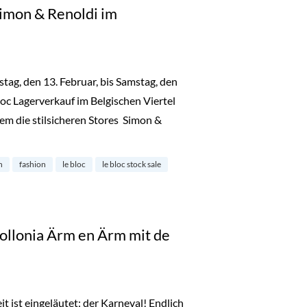
Simon & Renoldi im
ag, den 13. Februar, bis Samstag, den
loc Lagerverkauf im Belgischen Viertel
rem die stilsicheren Stores Simon &
e bei Simon & Renoldi im Belgisches Viertel“
n
fashion
le bloc
le bloc stock sale
ollonia Ärm en Ärm mit de
t ist eingeläutet: der Karneval! Endlich