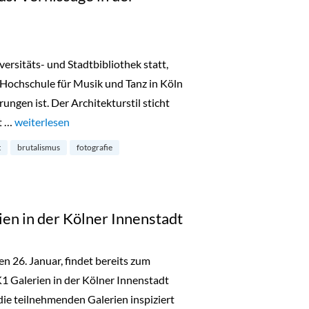
versitäts- und Stadtbibliothek statt,
Hochschule für Musik und Tanz in Köln
ungen ist. Der Architekturstil sticht
kt …
„Ästhetik und Brutalismus: Vernissage in der Stadtbibliothek“
weiterlesen
t
brutalismus
fotografie
en in der Kölner Innenstadt
en 26. Januar, findet bereits zum
 Galerien in der Kölner Innenstadt
die teilnehmenden Galerien inspiziert