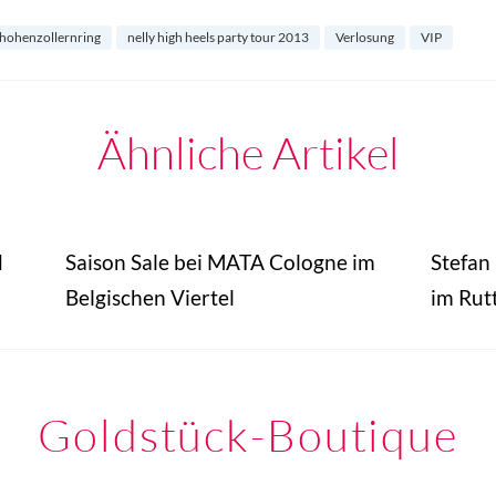
hohenzollernring
nelly high heels party tour 2013
Verlosung
VIP
Ähnliche Artikel
d
Saison Sale bei MATA Cologne im
Stefan
Belgischen Viertel
im Rut
Goldstück-Boutique