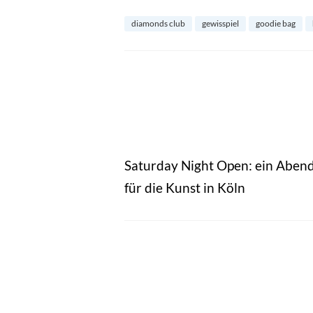
diamonds club
gewisspiel
goodie bag
Saturday Night Open: ein Aben
für die Kunst in Köln