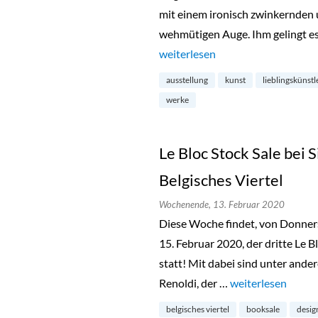
mit einem ironisch zwinkernden u
wehmütigen Auge. Ihm gelingt es 
„Stefan Marx: „Ridiculous Drama
weiterlesen
ausstellung
kunst
lieblingskünstl
werke
Le Bloc Stock Sale bei 
Belgisches Viertel
Wochenende,
13. Februar 2020
Diese Woche findet, von Donnerst
15. Februar 2020, der dritte Le B
statt! Mit dabei sind unter ande
Renoldi, der …
„Le Bloc Stock Sal
weiterlesen
belgisches viertel
booksale
desig