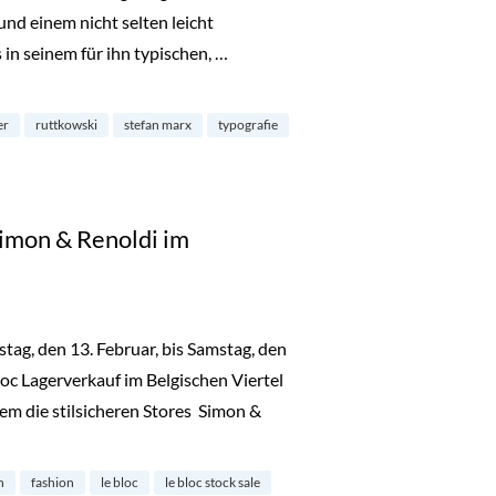
nd einem nicht selten leicht
in seinem für ihn typischen, …
“ im Ruttkowski;68“
er
ruttkowski
stefan marx
typografie
Simon & Renoldi im
ag, den 13. Februar, bis Samstag, den
loc Lagerverkauf im Belgischen Viertel
rem die stilsicheren Stores Simon &
e bei Simon & Renoldi im Belgisches Viertel“
n
fashion
le bloc
le bloc stock sale