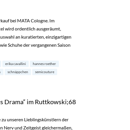
erkauf bei MATA Cologne. Im
el wird ordentlich ausgeräumt,
Auswahl an kuratierten, einzigartigen
wie Schuhe der vergangenen Saison
bei MATA Cologne im Belgischen Viertel“
erika cavallini
hannes roether
s
schnäppchen
semicouture
us Drama“ im Ruttkowski;68
 zu unseren Lieblingskünstlern der
en Nerv und Zeitgeist gleichermaßen,