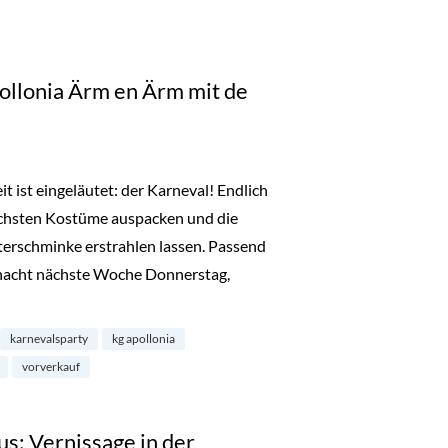
ollonia Ärm en Ärm mit de
t ist eingeläutet: der Karneval! Endlich
schsten Kostüme auspacken und die
terschminke erstrahlen lassen. Passend
nacht nächste Woche Donnerstag,
arty: KG-Apollonia Ärm en Ärm mit de Refrather Ritterköpp“
karnevalsparty
kg apollonia
vorverkauf
us: Vernissage in der