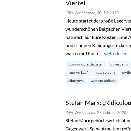
Viertel
Köln,
Wochenende,
30. Juli 2020
Heute startet der große Lagerv
wunderschönen Belgischen Viert
natürlich auf Eure Kosten. Eine 
und schönen Kleidungsstücke so
warten auf Euch. …
„Saison Sale 
weiterlesen
baumundpferdegarten
dawn denim
lagerverkauf
mata cologne
myth
stine goya
womens attitude
Stefan Marx: „Ridiculo
Köln,
Wochenende,
27. Februar 2020
Stefan Marx gehört zweifelsohne
Gegenwart. Seine Arbeiten treff