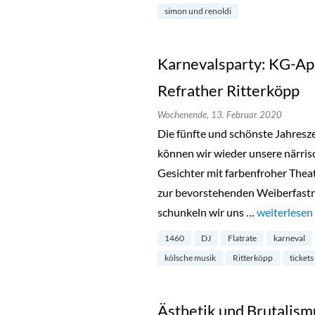
simon und renoldi
Karnevalsparty: KG-Ap
Refrather Ritterköpp
Wochenende,
13. Februar 2020
Die fünfte und schönste Jahreszei
können wir wieder unsere närri
Gesichter mit farbenfroher Thea
zur bevorstehenden Weiberfast
schunkeln wir uns …
„Karnevalsp
weiterlesen
1460
DJ
Flatrate
karneval
kölsche musik
Ritterköpp
tickets
Ästhetik und Brutalism