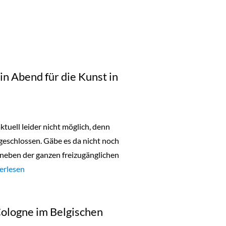
in Abend für die Kunst in
ktuell leider nicht möglich, denn
geschlossen. Gäbe es da nicht noch
neben der ganzen freizugänglichen
urday Night Open: ein Abend für die Kunst in Köln“
erlesen
Cologne im Belgischen