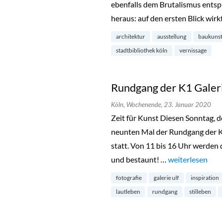
ebenfalls dem Brutalismus entspr
heraus: auf den ersten Blick wir
architektur
ausstellung
baukuns
stadtbibliothek köln
vernissage
Rundgang der K1 Galeri
Köln,
Wochenende,
23. Januar 2020
Zeit für Kunst Diesen Sonntag, d
neunten Mal der Rundgang der K1
statt. Von 11 bis 16 Uhr werden 
und bestaunt! …
„Rundgang der K
weiterlesen
fotografie
galerie ulf
inspiration
lautleben
rundgang
stilleben