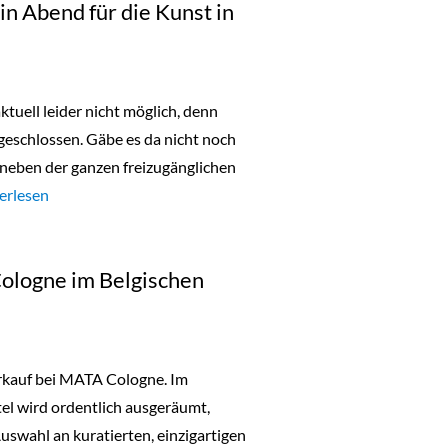
in Abend für die Kunst in
ktuell leider nicht möglich, denn
geschlossen. Gäbe es da nicht noch
neben der ganzen freizugänglichen
urday Night Open: ein Abend für die Kunst in Köln“
erlesen
Cologne im Belgischen
erkauf bei MATA Cologne. Im
el wird ordentlich ausgeräumt,
Auswahl an kuratierten, einzigartigen