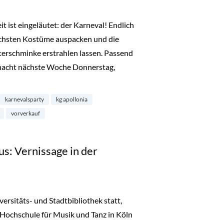
t ist eingeläutet: der Karneval! Endlich
schsten Kostüme auspacken und die
terschminke erstrahlen lassen. Passend
nacht nächste Woche Donnerstag,
arty: KG-Apollonia Ärm en Ärm mit de Refrather Ritterköpp“
karnevalsparty
kg apollonia
vorverkauf
us: Vernissage in der
versitäts- und Stadtbibliothek statt,
Hochschule für Musik und Tanz in Köln