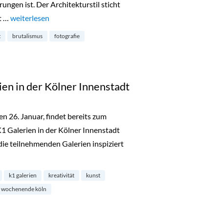
ungen ist. Der Architekturstil sticht
kt …
„Ästhetik und Brutalismus: Vernissage in der Stadtbibliothek“
weiterlesen
t
brutalismus
fotografie
en in der Kölner Innenstadt
en 26. Januar, findet bereits zum
 Galerien in der Kölner Innenstadt
die teilnehmenden Galerien inspiziert
1 Galerien in der Kölner Innenstadt“
k1 galerien
kreativität
kunst
wochenende köln