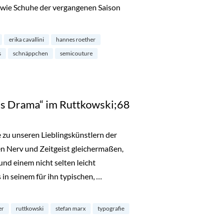
wie Schuhe der vergangenen Saison
bei MATA Cologne im Belgischen Viertel“
erika cavallini
hannes roether
s
schnäppchen
semicouture
us Drama“ im Ruttkowski;68
 zu unseren Lieblingskünstlern der
en Nerv und Zeitgeist gleichermaßen,
nd einem nicht selten leicht
in seinem für ihn typischen, …
“ im Ruttkowski;68“
er
ruttkowski
stefan marx
typografie