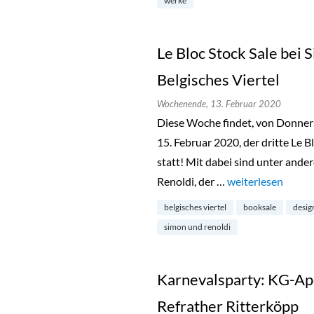
werke
Le Bloc Stock Sale bei 
Belgisches Viertel
Wochenende,
13. Februar 2020
Diese Woche findet, von Donnerst
15. Februar 2020, der dritte Le B
statt! Mit dabei sind unter ande
Renoldi, der …
„Le Bloc Stock Sal
weiterlesen
belgisches viertel
booksale
desig
simon und renoldi
Karnevalsparty: KG-Ap
Refrather Ritterköpp