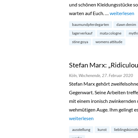
und schönen Kleidungsstücke so
warten auf Euch. …
„Saison Sale 
weiterlesen
baumundpferdegarten
dawn denim
lagerverkauf
mata cologne
myth
stine goya
womens attitude
Stefan Marx: „Ridiculo
Köln,
Wochenende,
27. Februar 2020
Stefan Marx gehört zweifelsohne
Gegenwart. Seine Arbeiten treff
mit einem ironisch zwinkernden u
wehmütigen Auge. Ihm gelingt es 
„Stefan Marx: „Ridiculous Drama
weiterlesen
ausstellung
kunst
lieblingskünstl