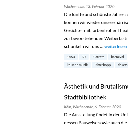
Wochenende,
13. Februar 2020
Die fünfte und schönste Jahreszei
können wir wieder unsere närri
Gesichter mit farbenfroher Thea
zur bevorstehenden Weiberfast
schunkeln wir uns …
„Karnevalsp
weiterlesen
1460
DJ
Flatrate
karneval
kölsche musik
Ritterköpp
tickets
Ästhetik und Brutalism
Stadtbibliothek
Köln,
Wochenende,
6. Februar 2020
Die Ausstellung findet in der Uni
dessen Bauweise sowie auch die 