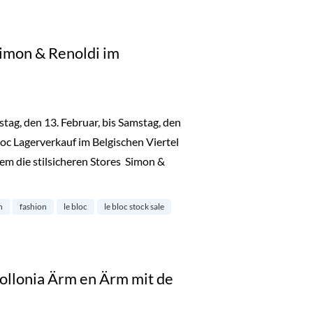
Simon & Renoldi im
ag, den 13. Februar, bis Samstag, den
loc Lagerverkauf im Belgischen Viertel
rem die stilsicheren Stores Simon &
e bei Simon & Renoldi im Belgisches Viertel“
n
fashion
le bloc
le bloc stock sale
ollonia Ärm en Ärm mit de