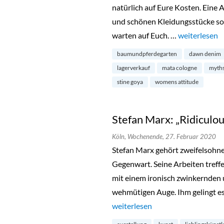
natürlich auf Eure Kosten. Eine 
und schönen Kleidungsstücke so
warten auf Euch. …
„Saison Sale 
weiterlesen
baumundpferdegarten
dawn denim
lagerverkauf
mata cologne
myth
stine goya
womens attitude
Stefan Marx: „Ridiculo
Köln,
Wochenende,
27. Februar 2020
Stefan Marx gehört zweifelsohne
Gegenwart. Seine Arbeiten treff
mit einem ironisch zwinkernden u
wehmütigen Auge. Ihm gelingt es 
„Stefan Marx: „Ridiculous Drama
weiterlesen