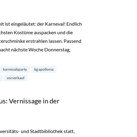
t ist eingeläutet: der Karneval! Endlich
schsten Kostüme auspacken und die
terschminke erstrahlen lassen. Passend
nacht nächste Woche Donnerstag,
arty: KG-Apollonia Ärm en Ärm mit de Refrather Ritterköpp“
karnevalsparty
kg apollonia
vorverkauf
us: Vernissage in der
versitäts- und Stadtbibliothek statt,