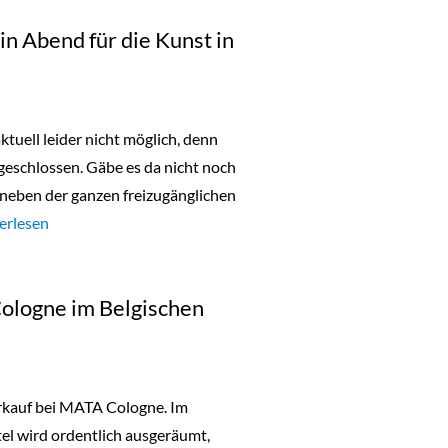
in Abend für die Kunst in
ktuell leider nicht möglich, denn
geschlossen. Gäbe es da nicht noch
neben der ganzen freizugänglichen
urday Night Open: ein Abend für die Kunst in Köln“
erlesen
Cologne im Belgischen
erkauf bei MATA Cologne. Im
el wird ordentlich ausgeräumt,