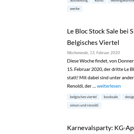
ausstellung
kunst
lieblingskünstl
werke
Le Bloc Stock Sale bei 
Belgisches Viertel
Wochenende,
13. Februar 2020
Diese Woche findet, von Donnerst
15. Februar 2020, der dritte Le B
statt! Mit dabei sind unter ande
Renoldi, der …
„Le Bloc Stock Sal
weiterlesen
belgisches viertel
booksale
desig
simon und renoldi
Karnevalsparty: KG-Ap