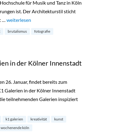
Hochschule für Musik und Tanz in Köln
ungen ist. Der Architekturstil sticht
kt …
„Ästhetik und Brutalismus: Vernissage in der Stadtbibliothek“
weiterlesen
t
brutalismus
fotografie
en in der Kölner Innenstadt
en 26. Januar, findet bereits zum
 Galerien in der Kölner Innenstadt
die teilnehmenden Galerien inspiziert
1 Galerien in der Kölner Innenstadt“
k1 galerien
kreativität
kunst
wochenende köln