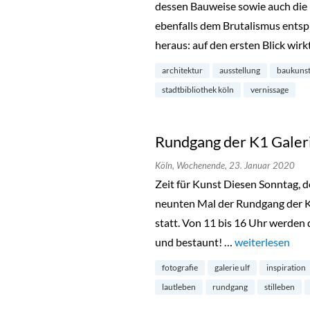
dessen Bauweise sowie auch die 
ebenfalls dem Brutalismus entspr
heraus: auf den ersten Blick wir
architektur
ausstellung
baukuns
stadtbibliothek köln
vernissage
Rundgang der K1 Galeri
Köln,
Wochenende,
23. Januar 2020
Zeit für Kunst Diesen Sonntag, d
neunten Mal der Rundgang der K1
statt. Von 11 bis 16 Uhr werden 
und bestaunt! …
„Rundgang der K
weiterlesen
fotografie
galerie ulf
inspiration
lautleben
rundgang
stilleben