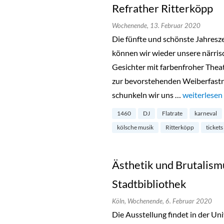
Refrather Ritterköpp
Wochenende,
13. Februar 2020
Die fünfte und schönste Jahreszei
können wir wieder unsere närri
Gesichter mit farbenfroher Thea
zur bevorstehenden Weiberfast
schunkeln wir uns …
„Karnevalsp
weiterlesen
1460
DJ
Flatrate
karneval
kölsche musik
Ritterköpp
tickets
Ästhetik und Brutalism
Stadtbibliothek
Köln,
Wochenende,
6. Februar 2020
Die Ausstellung findet in der Uni