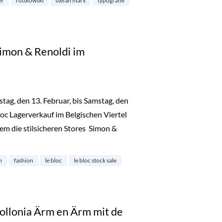
er
ruttkowski
stefan marx
typografie
Simon & Renoldi im
ag, den 13. Februar, bis Samstag, den
loc Lagerverkauf im Belgischen Viertel
rem die stilsicheren Stores Simon &
e bei Simon & Renoldi im Belgisches Viertel“
n
fashion
le bloc
le bloc stock sale
ollonia Ärm en Ärm mit de