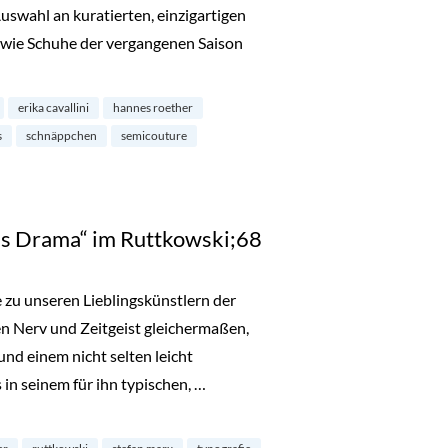
Auswahl an kuratierten, einzigartigen
wie Schuhe der vergangenen Saison
bei MATA Cologne im Belgischen Viertel“
erika cavallini
hannes roether
s
schnäppchen
semicouture
us Drama“ im Ruttkowski;68
 zu unseren Lieblingskünstlern der
en Nerv und Zeitgeist gleichermaßen,
nd einem nicht selten leicht
in seinem für ihn typischen, …
“ im Ruttkowski;68“