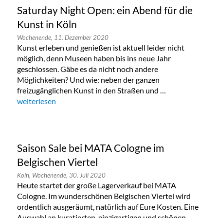
Saturday Night Open: ein Abend für die
Kunst in Köln
Wochenende,
11. Dezember 2020
Kunst erleben und genießen ist aktuell leider nicht
möglich, denn Museen haben bis ins neue Jahr
geschlossen. Gäbe es da nicht noch andere
Möglichkeiten? Und wie: neben der ganzen
freizugänglichen Kunst in den Straßen und …
„Saturday Night Open: ein Abend für die Kunst in Köln“
weiterlesen
Saison Sale bei MATA Cologne im
Belgischen Viertel
Köln,
Wochenende,
30. Juli 2020
Heute startet der große Lagerverkauf bei MATA
Cologne. Im wunderschönen Belgischen Viertel wird
ordentlich ausgeräumt, natürlich auf Eure Kosten. Eine
Auswahl an kuratierten, einzigartigen und schönen