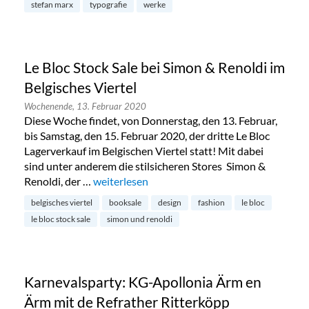
stefan marx
typografie
werke
Le Bloc Stock Sale bei Simon & Renoldi im
Belgisches Viertel
Wochenende,
13. Februar 2020
Diese Woche findet, von Donnerstag, den 13. Februar,
bis Samstag, den 15. Februar 2020, der dritte Le Bloc
Lagerverkauf im Belgischen Viertel statt! Mit dabei
sind unter anderem die stilsicheren Stores Simon &
Renoldi, der …
„Le Bloc Stock Sale bei Simon & Renoldi im Bel
weiterlesen
belgisches viertel
booksale
design
fashion
le bloc
le bloc stock sale
simon und renoldi
Karnevalsparty: KG-Apollonia Ärm en
Ärm mit de Refrather Ritterköpp