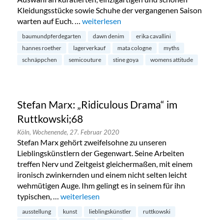
Kleidungsstücke sowie Schuhe der vergangenen Saison
warten auf Euch. …
„Saison Sale bei MATA Cologne im Belgis
weiterlesen
baumundpferdegarten
dawn denim
erika cavallini
hannes roether
lagerverkauf
mata cologne
myths
schnäppchen
semicouture
stine goya
womens attitude
Stefan Marx: „Ridiculous Drama“ im
Ruttkowski;68
Köln,
Wochenende,
27. Februar 2020
Stefan Marx gehört zweifelsohne zu unseren
Lieblingskünstlern der Gegenwart. Seine Arbeiten
treffen Nerv und Zeitgeist gleichermaßen, mit einem
ironisch zwinkernden und einem nicht selten leicht
wehmütigen Auge. Ihm gelingt es in seinem für ihn
typischen, …
„Stefan Marx: „Ridiculous Drama“ im Ruttkowsk
weiterlesen
ausstellung
kunst
lieblingskünstler
ruttkowski