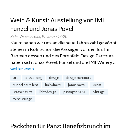
Wein & Kunst: Ausstellung von IMI,
Funzel und Jonas Povel
Köln,
Wochenende,
9. Januar 2020
Kaum haben wir uns an die neue Jahreszahl gewöhnt
stehen in Köln schon die Passagen vor der Tür. Im
Rahmen dessen und des Ehrenfeld Design Parcours
haben sich Jonas Povel, Funzel und die IMI Winery …
„Wein & Kunst: Ausstellung von IMI, Funzel und Jonas Povel
weiterlesen
art
ausstellung
design
design parcours
funzel baut licht
imi winery
jonas povel
kunst
leather stuff
licht design
passagen 2020
vintage
wine lounge
Päckchen für Pänz: Benefizbrunch im