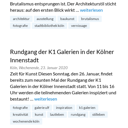
Brutalismus entsprungen ist. Der Architekturstil sticht
heraus: auf den ersten Blick wirkt …
„Ästhetik und Brutalismu
weiterlesen
architektur
ausstellung
baukunst
brutalismus
fotografie
stadtbibliothek köln
vernissage
Rundgang der K1 Galerien in der Kölner
Innenstadt
Köln,
Wochenende,
23. Januar 2020
Zeit für Kunst Diesen Sonntag, den 26. Januar, findet
bereits zum neunten Mal der Rundgang der K1
Galerien in der Kölner Innenstadt statt. Von 11 bis 16
Uhr werden die teilnehmenden Galerien inspiziert und
bestaunt! …
„Rundgang der K1 Galerien in der Kölner Innen
weiterlesen
fotografie
galerie ulf
inspiration
k1 galerien
kreativität
kunst
lautleben
rundgang
stilleben
wochenende köln