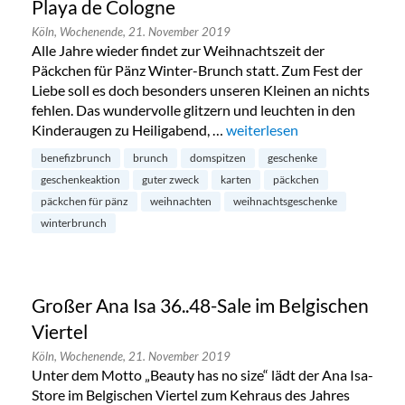
Playa de Cologne
Köln,
Wochenende,
21. November 2019
Alle Jahre wieder findet zur Weihnachtszeit der
Päckchen für Pänz Winter-Brunch statt. Zum Fest der
Liebe soll es doch besonders unseren Kleinen an nichts
fehlen. Das wundervolle glitzern und leuchten in den
Kinderaugen zu Heiligabend, …
„Päckchen für Pänz: Benefiz
weiterlesen
benefizbrunch
brunch
domspitzen
geschenke
geschenkeaktion
guter zweck
karten
päckchen
päckchen für pänz
weihnachten
weihnachtsgeschenke
winterbrunch
Großer Ana Isa 36..48-Sale im Belgischen
Viertel
Köln,
Wochenende,
21. November 2019
Unter dem Motto „Beauty has no size“ lädt der Ana Isa-
Store im Belgischen Viertel zum Kehraus des Jahres