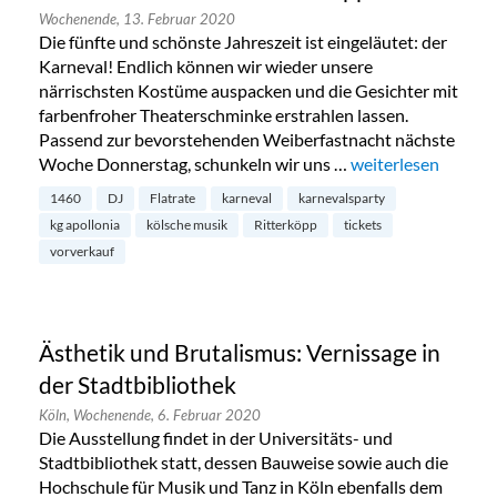
Wochenende,
13. Februar 2020
Die fünfte und schönste Jahreszeit ist eingeläutet: der
Karneval! Endlich können wir wieder unsere
närrischsten Kostüme auspacken und die Gesichter mit
farbenfroher Theaterschminke erstrahlen lassen.
Passend zur bevorstehenden Weiberfastnacht nächste
Woche Donnerstag, schunkeln wir uns …
„Karnevalsparty: K
weiterlesen
1460
DJ
Flatrate
karneval
karnevalsparty
kg apollonia
kölsche musik
Ritterköpp
tickets
vorverkauf
Ästhetik und Brutalismus: Vernissage in
der Stadtbibliothek
Köln,
Wochenende,
6. Februar 2020
Die Ausstellung findet in der Universitäts- und
Stadtbibliothek statt, dessen Bauweise sowie auch die
Hochschule für Musik und Tanz in Köln ebenfalls dem