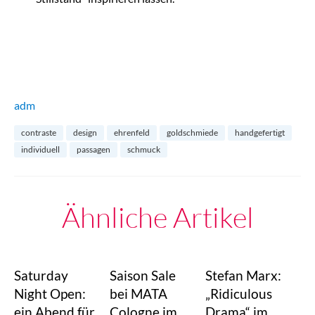
adm
contraste
design
ehrenfeld
goldschmiede
handgefertigt
individuell
passagen
schmuck
Ähnliche Artikel
Saturday
Saison Sale
Stefan Marx:
Night Open:
bei MATA
„Ridiculous
ein Abend für
Cologne im
Drama“ im