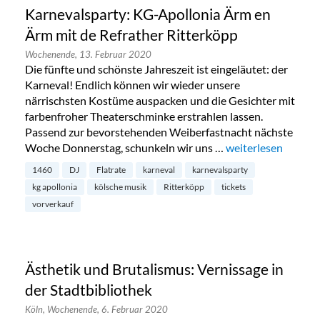
Karnevalsparty: KG-Apollonia Ärm en
Ärm mit de Refrather Ritterköpp
Wochenende,
13. Februar 2020
Die fünfte und schönste Jahreszeit ist eingeläutet: der
Karneval! Endlich können wir wieder unsere
närrischsten Kostüme auspacken und die Gesichter mit
farbenfroher Theaterschminke erstrahlen lassen.
Passend zur bevorstehenden Weiberfastnacht nächste
Woche Donnerstag, schunkeln wir uns …
„Karnevalsparty: K
weiterlesen
1460
DJ
Flatrate
karneval
karnevalsparty
kg apollonia
kölsche musik
Ritterköpp
tickets
vorverkauf
Ästhetik und Brutalismus: Vernissage in
der Stadtbibliothek
Köln,
Wochenende,
6. Februar 2020