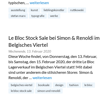
typischen, …
„Stefan Marx: „Ridiculous Drama“ im Ruttkowsk
weiterlesen
ausstellung
kunst
lieblingskünstler
ruttkowski
stefan marx
typografie
werke
Le Bloc Stock Sale bei Simon & Renoldi im
Belgisches Viertel
Wochenende,
13. Februar 2020
Diese Woche findet, von Donnerstag, den 13. Februar,
bis Samstag, den 15. Februar 2020, der dritte Le Bloc
Lagerverkauf im Belgischen Viertel statt! Mit dabei
sind unter anderem die stilsicheren Stores Simon &
Renoldi, der …
„Le Bloc Stock Sale bei Simon & Renoldi im Bel
weiterlesen
belgisches viertel
booksale
design
fashion
le bloc
le bloc stock sale
simon und renoldi