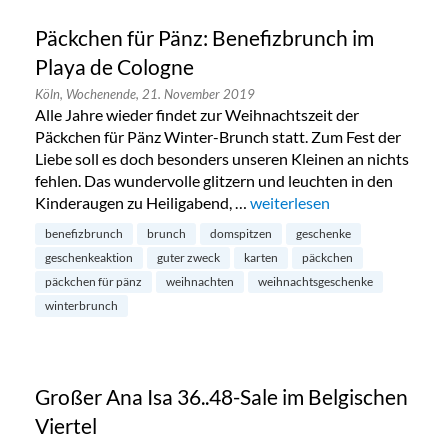
Päckchen für Pänz: Benefizbrunch im
Playa de Cologne
Köln,
Wochenende,
21. November 2019
Alle Jahre wieder findet zur Weihnachtszeit der
Päckchen für Pänz Winter-Brunch statt. Zum Fest der
Liebe soll es doch besonders unseren Kleinen an nichts
fehlen. Das wundervolle glitzern und leuchten in den
Kinderaugen zu Heiligabend, …
„Päckchen für Pänz: Benefiz
weiterlesen
benefizbrunch
brunch
domspitzen
geschenke
geschenkeaktion
guter zweck
karten
päckchen
päckchen für pänz
weihnachten
weihnachtsgeschenke
winterbrunch
Großer Ana Isa 36..48-Sale im Belgischen
Viertel