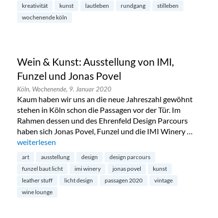
kreativität
kunst
lautleben
rundgang
stilleben
wochenende köln
Wein & Kunst: Ausstellung von IMI,
Funzel und Jonas Povel
Köln,
Wochenende,
9. Januar 2020
Kaum haben wir uns an die neue Jahreszahl gewöhnt
stehen in Köln schon die Passagen vor der Tür. Im
Rahmen dessen und des Ehrenfeld Design Parcours
haben sich Jonas Povel, Funzel und die IMI Winery …
„Wein & Kunst: Ausstellung von IMI, Funzel und Jonas Povel
weiterlesen
art
ausstellung
design
design parcours
funzel baut licht
imi winery
jonas povel
kunst
leather stuff
licht design
passagen 2020
vintage
wine lounge