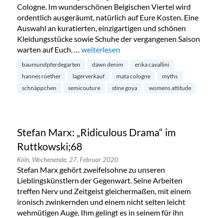
Cologne. Im wunderschönen Belgischen Viertel wird
ordentlich ausgeräumt, natürlich auf Eure Kosten. Eine
Auswahl an kuratierten, einzigartigen und schönen
Kleidungsstücke sowie Schuhe der vergangenen Saison
warten auf Euch. …
„Saison Sale bei MATA Cologne im Belgis
weiterlesen
baumundpferdegarten
dawn denim
erika cavallini
hannes roether
lagerverkauf
mata cologne
myths
schnäppchen
semicouture
stine goya
womens attitude
Stefan Marx: „Ridiculous Drama“ im
Ruttkowski;68
Köln,
Wochenende,
27. Februar 2020
Stefan Marx gehört zweifelsohne zu unseren
Lieblingskünstlern der Gegenwart. Seine Arbeiten
treffen Nerv und Zeitgeist gleichermaßen, mit einem
ironisch zwinkernden und einem nicht selten leicht
wehmütigen Auge. Ihm gelingt es in seinem für ihn