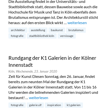
Die Ausstellung findet in der Universitäts- und
Stadtbibliothek statt, dessen Bauweise sowie auch die
Hochschule für Musik und Tanz in Köln ebenfalls dem
Brutalismus entsprungen ist. Der Architekturstil sticht
heraus: auf den ersten Blick wirkt …
„Ästhetik und Brutalismu
weiterlesen
architektur
ausstellung
baukunst
brutalismus
fotografie
stadtbibliothek köln
vernissage
Rundgang der K1 Galerien in der Kölner
Innenstadt
Köln,
Wochenende,
23. Januar 2020
Zeit für Kunst Diesen Sonntag, den 26. Januar, findet
bereits zum neunten Mal der Rundgang der K1
Galerien in der Kölner Innenstadt statt. Von 11 bis 16
Uhr werden die teilnehmenden Galerien inspiziert und
bestaunt! …
„Rundgang der K1 Galerien in der Kölner Innen
weiterlesen
fotografie
galerie ulf
inspiration
k1 galerien