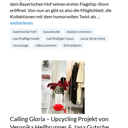
dem Bayerischen Hof seinen ersten Flagship-Store
eröffnet. Von nun an gibt es also die Möglichkeit, die
Kollektionen mit dem humorvollen Twist als …
„Maison Commons erster Flagship-Store in München“
weiterlesen
bayerischer hof
luxusmode
maison common
nachhaltige mode
nachhaltiger luxus
oscar de la renta
rena lange
rieke common
Schneiderin
Calling Gloria – Upcycling Projekt von
Veronika Heilbrunner & Jana Gutsche