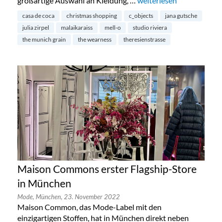
großartige Auswahl an Kleidung, …
„Nachhaltig Shoppen zu
weiterlesen
casa de coca
christmas shopping
c_objects
jana gutsche
julia zirpel
malaikaraiss
mell-o
studio riviera
the munich grain
the wearness
theresienstrasse
Maison Commons erster Flagship-Store
in München
Mode,
München,
23. November 2022
Maison Common, das Mode-Label mit den
einzigartigen Stoffen, hat in München direkt neben