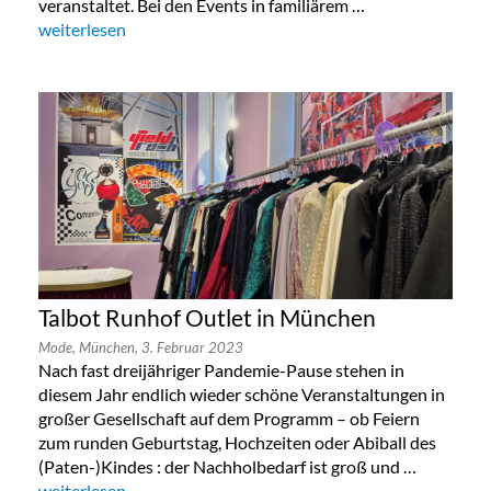
veranstaltet. Bei den Events in familiärem …
„Lala Berlin Flash Sale in München 24. bis 26.Oktober 2023“
weiterlesen
Talbot Runhof Outlet in München
Mode,
München,
3. Februar 2023
Nach fast dreijähriger Pandemie-Pause stehen in
diesem Jahr endlich wieder schöne Veranstaltungen in
großer Gesellschaft auf dem Programm – ob Feiern
zum runden Geburtstag, Hochzeiten oder Abiball des
(Paten-)Kindes : der Nachholbedarf ist groß und …
„Talbot Runhof Outlet in München“
weiterlesen