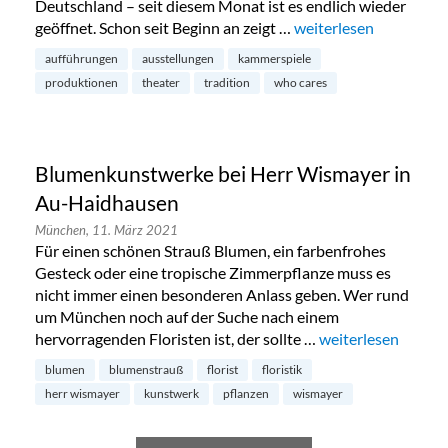
Deutschland – seit diesem Monat ist es endlich wieder
geöffnet. Schon seit Beginn an zeigt …
„Münchner Kammerspiel
weiterlesen
aufführungen
ausstellungen
kammerspiele
produktionen
theater
tradition
who cares
Blumenkunstwerke bei Herr Wismayer in
Au-Haidhausen
München,
11. März 2021
Für einen schönen Strauß Blumen, ein farbenfrohes
Gesteck oder eine tropische Zimmerpflanze muss es
nicht immer einen besonderen Anlass geben. Wer rund
um München noch auf der Suche nach einem
hervorragenden Floristen ist, der sollte …
„Blumenkunstwerk
weiterlesen
blumen
blumenstrauß
florist
floristik
herr wismayer
kunstwerk
pflanzen
wismayer