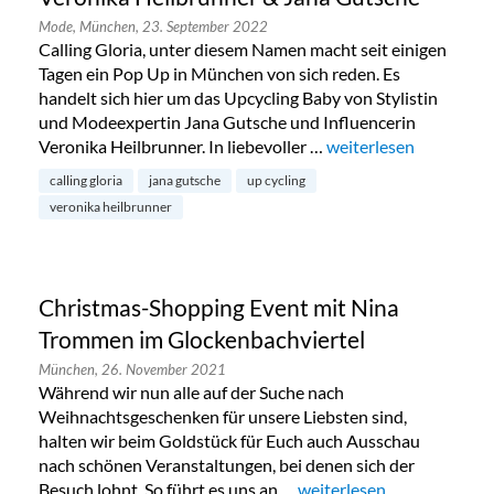
Mode,
München,
23. September 2022
Calling Gloria, unter diesem Namen macht seit einigen
Tagen ein Pop Up in München von sich reden. Es
handelt sich hier um das Upcycling Baby von Stylistin
und Modeexpertin Jana Gutsche und Influencerin
Veronika Heilbrunner. In liebevoller …
„Calling Gloria – Upc
weiterlesen
calling gloria
jana gutsche
up cycling
veronika heilbrunner
Christmas-Shopping Event mit Nina
Trommen im Glockenbachviertel
München,
26. November 2021
Während wir nun alle auf der Suche nach
Weihnachtsgeschenken für unsere Liebsten sind,
halten wir beim Goldstück für Euch auch Ausschau
nach schönen Veranstaltungen, bei denen sich der
Besuch lohnt. So führt es uns an …
„Christmas-Shopping Eve
weiterlesen