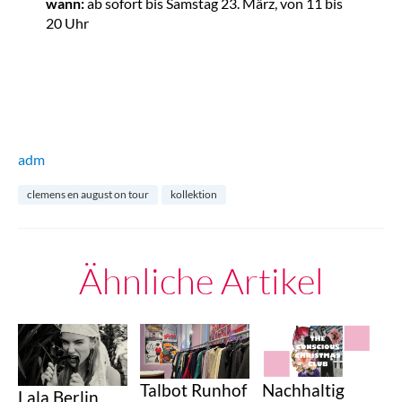
wann:
ab sofort bis Samstag 23. März, von 11 bis
20 Uhr
adm
clemens en august on tour
kollektion
Ähnliche Artikel
Talbot Runhof
Nachhaltig
Lala Berlin