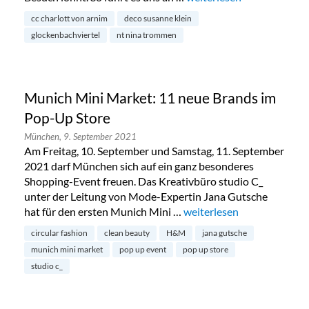
cc charlott von arnim
deco susanne klein
glockenbachviertel
nt nina trommen
Munich Mini Market: 11 neue Brands im
Pop-Up Store
München,
9. September 2021
Am Freitag, 10. September und Samstag, 11. September
2021 darf München sich auf ein ganz besonderes
Shopping-Event freuen. Das Kreativbüro studio C_
unter der Leitung von Mode-Expertin Jana Gutsche
hat für den ersten Munich Mini …
„Munich Mini Market: 11 
weiterlesen
circular fashion
clean beauty
H&M
jana gutsche
munich mini market
pop up event
pop up store
studio c_