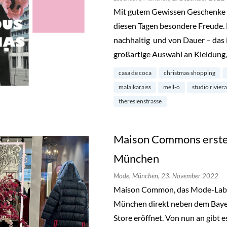
Mit gutem Gewissen Geschenke fü
diesen Tagen besondere Freude. 
nachhaltig und von Dauer – das i
großartige Auswahl an Kleidung
casa de coca
christmas shopping
malaikaraiss
mell-o
studio riviera
theresienstrasse
Maison Commons erster
München
Mode,
München,
23. November 2022
Maison Common, das Mode-Label m
München direkt neben dem Bayer
Store eröffnet. Von nun an gibt e