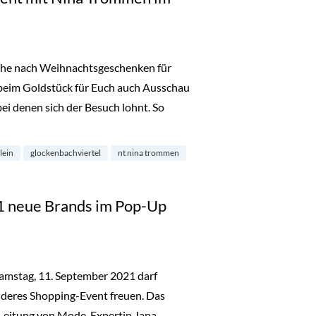
uche nach Weihnachtsgeschenken für
r beim Goldstück für Euch auch Ausschau
ei denen sich der Besuch lohnt. So
pping Event mit Nina Trommen im Glockenbachviertel“
lein
glockenbachviertel
nt nina trommen
1 neue Brands im Pop-Up
amstag, 11. September 2021 darf
nderes Shopping-Event freuen. Das
 Leitung von Mode-Expertin Jana