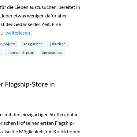
r die Lieben auszusuchen, bereitet in
Lieber etwas weniger, dafür aber
st der Gedanke der Zeit. Eine
, …
„Nachhaltig Shoppen zu Weihnachten“
weiterlesen
c_objects
jana gutsche
julia zirpel
the munich grain
the wearness
 Flagship-Store in
it den einzigartigen Stoffen, hat in
ischen Hof seinen ersten Flagship-
s also die Möglichkeit, die Kollektionen