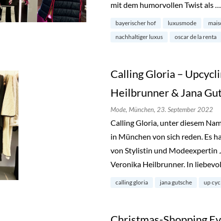
mit dem humorvollen Twist als 
bayerischer hof
luxusmode
mai
nachhaltiger luxus
oscar de la renta
Calling Gloria – Upcycl
Heilbrunner & Jana Gu
Mode,
München,
23. September 2022
Calling Gloria, unter diesem Na
in München von sich reden. Es ha
von Stylistin und Modeexpertin 
Veronika Heilbrunner. In liebevo
calling gloria
jana gutsche
up cyc
Christmas-Shopping Ev