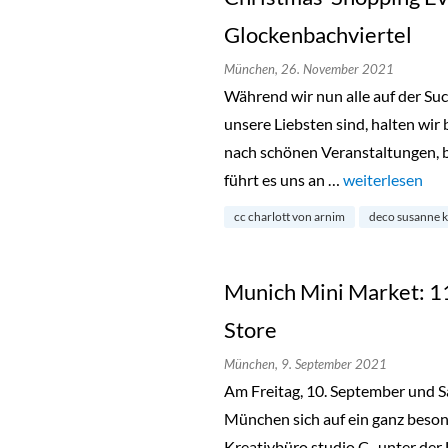
Glockenbachviertel
München,
26. November 2021
Während wir nun alle auf der S
unsere Liebsten sind, halten wi
nach schönen Veranstaltungen, b
führt es uns an …
„Christmas-Sho
weiterlesen
cc charlott von arnim
deco susanne k
Munich Mini Market: 1
Store
München,
9. September 2021
Am Freitag, 10. September und S
München sich auf ein ganz beso
Kreativbüro studio C_ unter der