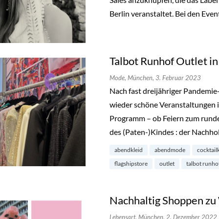
Berlin veranstaltet. Bei den Even
Talbot Runhof Outlet 
Mode,
München,
3. Februar 2023
Nach fast dreijähriger Pandemie
wieder schöne Veranstaltungen i
Programm – ob Feiern zum runde
des (Paten-)Kindes : der Nachho
abendkleid
abendmode
cocktail
flagshipstore
outlet
talbot runho
Nachhaltig Shoppen zu
Lebensart,
München,
2. Dezember 2022