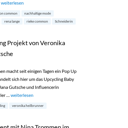
…
„Maison Commons erster Flagship-Store in München“
weiterlesen
son common
nachhaltige mode
rena lange
rieke common
Schneiderin
ing Projekt von Veronika
tsche
men macht seit einigen Tagen ein Pop Up
ndelt sich hier um das Upcycling Baby
Jana Gutsche und Influencerin
ller …
„Calling Gloria – Upcycling Projekt von Veronika Heilbrunn
weiterlesen
ling
veronika heilbrunner
ent mit Nina Trommen im