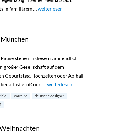
ts in familiärem …
„Lala Berlin Flash Sale in München 24. bis 26.O
weiterlesen
in München
-Pause stehen in diesem Jahr endlich
n großer Gesellschaft auf dem
n Geburtstag, Hochzeiten oder Abiball
lbedarf ist groß und …
„Talbot Runhof Outlet in München“
weiterlesen
kleid
couture
deutsche designer
f
 Weihnachten