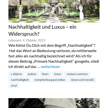
Nachhaltigkeit und Luxus – ein
Widerspruch?
Lebensart,
4. Oktober 2023
Wie fühlst Du Dich mit dem Begriff „Nachhaltigkeit“?
Hat das Wort an Bedeutung verloren, da mittlerweile
fast alles als nachhaltig bezeichnet wird? Als ich für
diesen Beitrag „Primark Nachhaltigkeit“ googelte, stieß
ich direkt auf das …
„Nachhaltigkeit und Luxus – ein Widers
weiterlesen
c objects
jusbox
linari
luxus
maison common
nachhaltigkeit
nymphenburg porzellan
simon und renoldi
vinyl