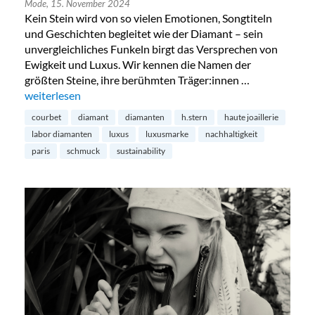
Mode,
15. November 2024
Kein Stein wird von so vielen Emotionen, Songtiteln
und Geschichten begleitet wie der Diamant – sein
unvergleichliches Funkeln birgt das Versprechen von
Ewigkeit und Luxus. Wir kennen die Namen der
größten Steine, ihre berühmten Träger:innen …
„Diamanten aus dem Labor – die Zukunft?“
weiterlesen
courbet
diamant
diamanten
h.stern
haute joaillerie
labor diamanten
luxus
luxusmarke
nachhaltigkeit
paris
schmuck
sustainability