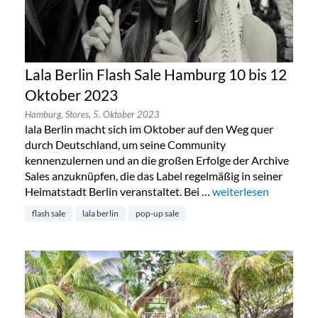
Lala Berlin Flash Sale Hamburg 10 bis 12
Oktober 2023
Hamburg,
Stores,
5. Oktober 2023
lala Berlin macht sich im Oktober auf den Weg quer
durch Deutschland, um seine Community
kennenzulernen und an die großen Erfolge der Archive
Sales anzuknüpfen, die das Label regelmäßig in seiner
Heimatstadt Berlin veranstaltet. Bei …
„Lala Berlin Flash Sa
weiterlesen
flash sale
lala berlin
pop-up sale