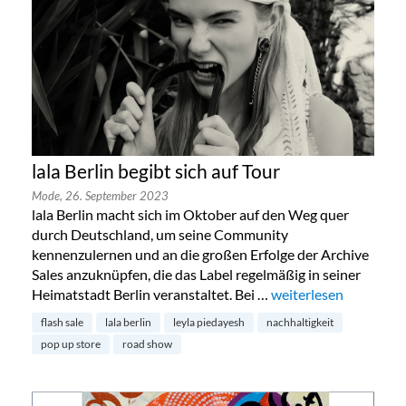
lala Berlin begibt sich auf Tour
Mode,
26. September 2023
lala Berlin macht sich im Oktober auf den Weg quer
durch Deutschland, um seine Community
kennenzulernen und an die großen Erfolge der Archive
Sales anzuknüpfen, die das Label regelmäßig in seiner
Heimatstadt Berlin veranstaltet. Bei …
„lala Berlin begibt sic
weiterlesen
flash sale
lala berlin
leyla piedayesh
nachhaltigkeit
pop up store
road show