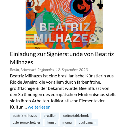
Einladung zur Signierstunde von Beatriz
Milhazes
Berlin,
Lebensart,
Regionales,
12. September 2023
Beatriz Milhazes ist eine brasilianische Künstlerin aus
Rio de Janeiro, die vor allem durch farbenfrohe,
großflächige Bilder bekannt wurde. Beeinflusst von
den Strömungen des europäischen Modernismus stellt
sie in ihren Arbeiten folkloristische Elemente der
Kultur …
„Einladung zur Signierstunde von Beatriz Milhazes“
weiterlesen
beatriz milhazes
brasilien
coffee table book
galerie max hetzler
kunst
moma
paul gaugin