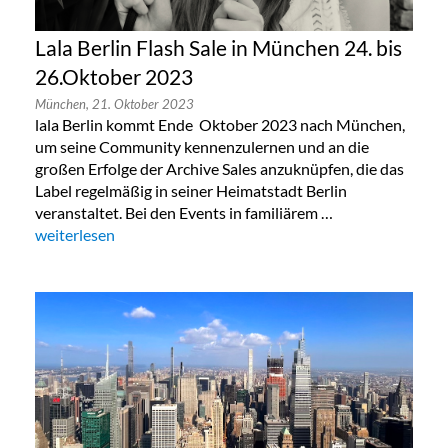
Lala Berlin Flash Sale in München 24. bis
26.Oktober 2023
München,
21. Oktober 2023
lala Berlin kommt Ende Oktober 2023 nach München,
um seine Community kennenzulernen und an die
großen Erfolge der Archive Sales anzuknüpfen, die das
Label regelmäßig in seiner Heimatstadt Berlin
veranstaltet. Bei den Events in familiärem …
„Lala Berlin Flash Sale in München 24. bis 26.Oktober 2023“
weiterlesen