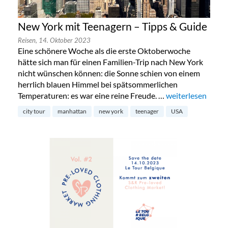
New York mit Teenagern – Tipps & Guide
Reisen,
14. Oktober 2023
Eine schönere Woche als die erste Oktoberwoche
hätte sich man für einen Familien-Trip nach New York
nicht wünschen können: die Sonne schien von einem
herrlich blauen Himmel bei spätsommerlichen
Temperaturen: es war eine reine Freude. …
„New York mit Te
weiterlesen
city tour
manhattan
new york
teenager
USA