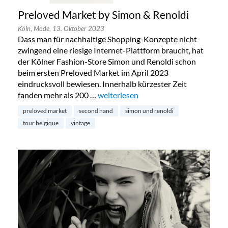
Preloved Market by Simon & Renoldi
Köln,
Mode,
13. Oktober 2023
Dass man für nachhaltige Shopping-Konzepte nicht
zwingend eine riesige Internet-Plattform braucht, hat
der Kölner Fashion-Store Simon und Renoldi schon
beim ersten Preloved Market im April 2023
eindrucksvoll bewiesen. Innerhalb kürzester Zeit
fanden mehr als 200 …
„Preloved Market by Simon & Renold
weiterlesen
preloved market
second hand
simon und renoldi
tour belgique
vintage