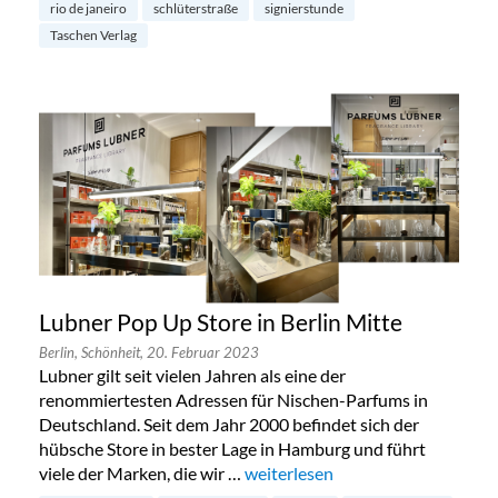
rio de janeiro
schlüterstraße
signierstunde
Taschen Verlag
Lubner Pop Up Store in Berlin Mitte
Berlin,
Schönheit,
20. Februar 2023
Lubner gilt seit vielen Jahren als eine der
renommiertesten Adressen für Nischen-Parfums in
Deutschland. Seit dem Jahr 2000 befindet sich der
hübsche Store in bester Lage in Hamburg und führt
viele der Marken, die wir …
„Lubner Pop Up Store in Berlin M
weiterlesen