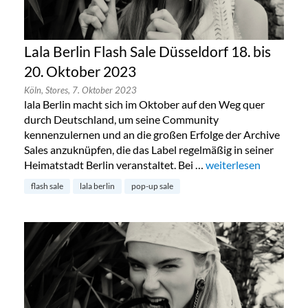
Lala Berlin Flash Sale Düsseldorf 18. bis
20. Oktober 2023
Köln,
Stores,
7. Oktober 2023
lala Berlin macht sich im Oktober auf den Weg quer
durch Deutschland, um seine Community
kennenzulernen und an die großen Erfolge der Archive
Sales anzuknüpfen, die das Label regelmäßig in seiner
Heimatstadt Berlin veranstaltet. Bei …
„Lala Berlin Flash Sal
weiterlesen
flash sale
lala berlin
pop-up sale