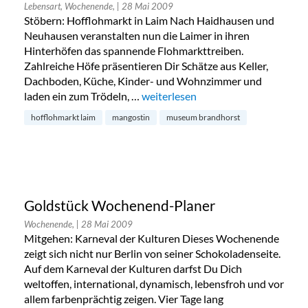
Lebensart, Wochenende,
| 28 Mai 2009
Stöbern: Hofflohmarkt in Laim Nach Haidhausen und
Neuhausen veranstalten nun die Laimer in ihren
Hinterhöfen das spannende Flohmarkttreiben.
Zahlreiche Höfe präsentieren Dir Schätze aus Keller,
Dachboden, Küche, Kinder- und Wohnzimmer und
laden ein zum Trödeln, …
„Goldstück Wochenend-Planer“
weiterlesen
hofflohmarkt laim
mangostin
museum brandhorst
Goldstück Wochenend-Planer
Wochenende,
| 28 Mai 2009
Mitgehen: Karneval der Kulturen Dieses Wochenende
zeigt sich nicht nur Berlin von seiner Schokoladenseite.
Auf dem Karneval der Kulturen darfst Du Dich
weltoffen, international, dynamisch, lebensfroh und vor
allem farbenprächtig zeigen. Vier Tage lang