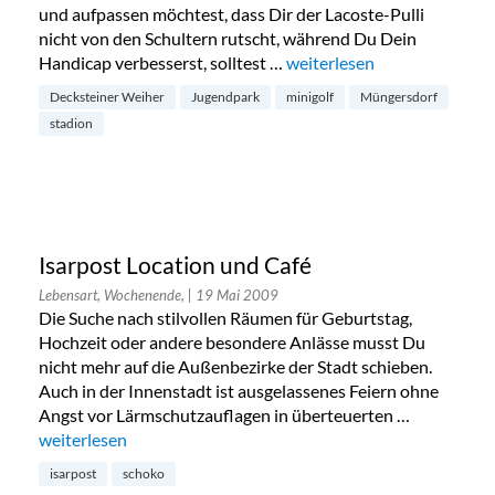
und aufpassen möchtest, dass Dir der Lacoste-Pulli
nicht von den Schultern rutscht, während Du Dein
Handicap verbesserst, solltest …
„Minigolfen in Köln“
weiterlesen
Decksteiner Weiher
Jugendpark
minigolf
Müngersdorf
stadion
Isarpost Location und Café
Lebensart, Wochenende,
| 19 Mai 2009
Die Suche nach stilvollen Räumen für Geburtstag,
Hochzeit oder andere besondere Anlässe musst Du
nicht mehr auf die Außenbezirke der Stadt schieben.
Auch in der Innenstadt ist ausgelassenes Feiern ohne
Angst vor Lärmschutzauflagen in überteuerten …
„Isarpost Location und Café“
weiterlesen
isarpost
schoko