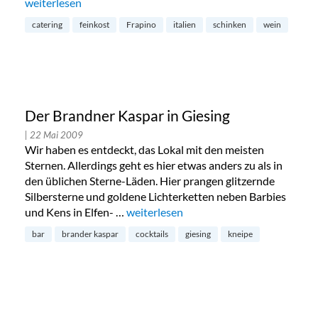
„Italienische Feinkost von „Frapino““
weiterlesen
catering
feinkost
Frapino
italien
schinken
wein
Der Brandner Kaspar in Giesing
| 22 Mai 2009
Wir haben es entdeckt, das Lokal mit den meisten
Sternen. Allerdings geht es hier etwas anders zu als in
den üblichen Sterne-Läden. Hier prangen glitzernde
Silbersterne und goldene Lichterketten neben Barbies
und Kens in Elfen- …
„Der Brandner Kaspar in Giesing“
weiterlesen
bar
brander kaspar
cocktails
giesing
kneipe