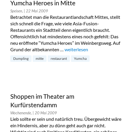
Yumcha Heroes in Mitte
Speisen,
| 22 Mai 2009
Betrachtet man die Restaurantlandschaft Mittes, stellt
sich schnell die Frage, wie viele Asia-Fusion-
Restaurants ein Stadtteil denn eigentlich braucht.
Offensichtlich hat mindestens eines noch gefehlt: Das
neu eröffnete “Yumcha Heroes” im Weinbergsweg. Auf
Grund der altbekannten …
„Yumcha Heroes in Mitte“
weiterlesen
Dumpling
mitte
restaurant
Yumcha
Shoppen im Theater am
Kurfürstendamm
Wochenende,
| 20 Mai 2009
Lieb sollte er sein und natürlich treu. Übergewicht wäre
ein Hindernis, aber zu dünn geht auch gar nicht.
Wichtig sind auch limitlose Kreditkarten, ein schönes