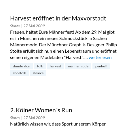
Harvest eröffnet in der Maxvorstadt
Stores,
| 27 Mai 2009
Frauen, haltet Eure Männer fest! Ab dem 29. Mai gibt
es in München ein neues Schmuckstück in Sachen
Männermode. Der Münchner Graphik-Designer Philip
Stolte erfüllt sich nun einen Lebenstraum und eröffnet
seinen eigenen Modeladen "Harvest". …
„Harvest eröffnet i
weiterlesen
dunderdon
folk
harvest
männermode
penfielf
shoefolk
stean´s
2. Kölner Women´s Run
Stores,
| 27 Mai 2009
Natürlich wissen wir, dass Sport unserem Körper