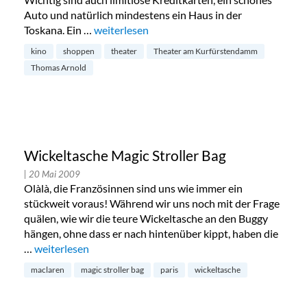
Auto und natürlich mindestens ein Haus in der
Toskana. Ein …
„Shoppen im Theater am Kurfürstendamm“
weiterlesen
kino
shoppen
theater
Theater am Kurfürstendamm
Thomas Arnold
Wickeltasche Magic Stroller Bag
| 20 Mai 2009
Olàlà, die Französinnen sind uns wie immer ein
stückweit voraus! Während wir uns noch mit der Frage
quälen, wie wir die teure Wickeltasche an den Buggy
hängen, ohne dass er nach hintenüber kippt, haben die
…
„Wickeltasche Magic Stroller Bag“
weiterlesen
maclaren
magic stroller bag
paris
wickeltasche