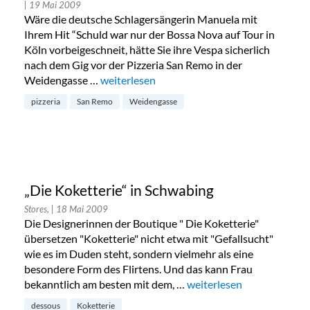
| 19 Mai 2009
Wäre die deutsche Schlagersängerin Manuela mit
Ihrem Hit “Schuld war nur der Bossa Nova auf Tour in
Köln vorbeigeschneit, hätte Sie ihre Vespa sicherlich
nach dem Gig vor der Pizzeria San Remo in der
Weidengasse …
„Pizzeria „San Remo“ in der Weidengasse“
weiterlesen
pizzeria
San Remo
Weidengasse
„Die Koketterie“ in Schwabing
Stores,
| 18 Mai 2009
Die Designerinnen der Boutique " Die Koketterie"
übersetzen "Koketterie" nicht etwa mit "Gefallsucht"
wie es im Duden steht, sondern vielmehr als eine
besondere Form des Flirtens. Und das kann Frau
bekanntlich am besten mit dem, …
„„Die Koketterie“ in Schw
weiterlesen
dessous
Koketterie