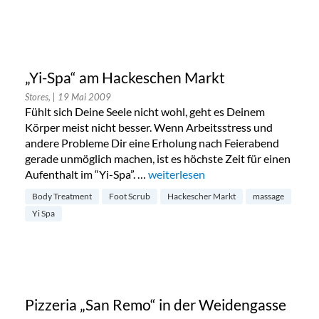
„Yi-Spa“ am Hackeschen Markt
Stores,
| 19 Mai 2009
Fühlt sich Deine Seele nicht wohl, geht es Deinem
Körper meist nicht besser. Wenn Arbeitsstress und
andere Probleme Dir eine Erholung nach Feierabend
gerade unmöglich machen, ist es höchste Zeit für einen
Aufenthalt im “Yi-Spa”. …
„„Yi-Spa“ am Hackeschen Markt“
weiterlesen
Body Treatment
Foot Scrub
Hackescher Markt
massage
Yi Spa
Pizzeria „San Remo“ in der Weidengasse