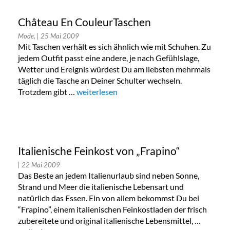
Château En CouleurTaschen
Mode,
| 25 Mai 2009
Mit Taschen verhält es sich ähnlich wie mit Schuhen. Zu
jedem Outfit passt eine andere, je nach Gefühlslage,
Wetter und Ereignis würdest Du am liebsten mehrmals
täglich die Tasche an Deiner Schulter wechseln.
Trotzdem gibt …
„Château En CouleurTaschen“
weiterlesen
Italienische Feinkost von „Frapino“
| 22 Mai 2009
Das Beste an jedem Italienurlaub sind neben Sonne,
Strand und Meer die italienische Lebensart und
natürlich das Essen. Ein von allem bekommst Du bei
“Frapino”, einem italienischen Feinkostladen der frisch
zubereitete und original italienische Lebensmittel, …