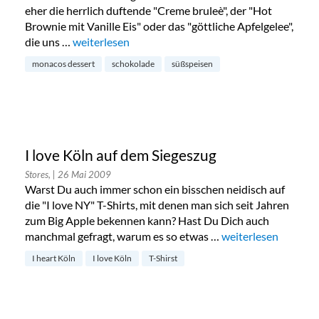
eher die herrlich duftende "Creme bruleè", der "Hot
Brownie mit Vanille Eis" oder das "göttliche Apfelgelee",
die uns …
„„Monaco`s Dessert““
weiterlesen
monacos dessert
schokolade
süßspeisen
I love Köln auf dem Siegeszug
Stores,
| 26 Mai 2009
Warst Du auch immer schon ein bisschen neidisch auf
die "I love NY" T-Shirts, mit denen man sich seit Jahren
zum Big Apple bekennen kann? Hast Du Dich auch
manchmal gefragt, warum es so etwas …
„I love Köln auf de
weiterlesen
I heart Köln
I love Köln
T-Shirst