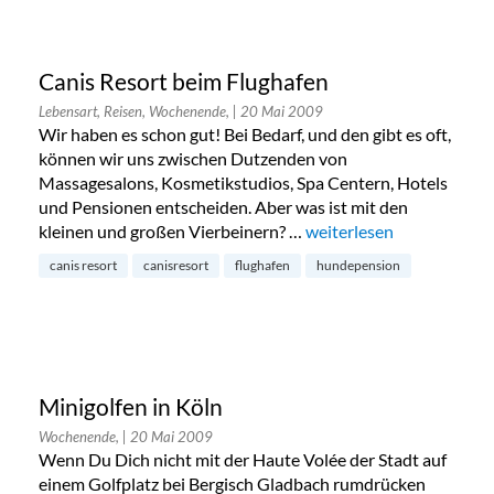
Canis Resort beim Flughafen
Lebensart, Reisen, Wochenende,
| 20 Mai 2009
Wir haben es schon gut! Bei Bedarf, und den gibt es oft,
können wir uns zwischen Dutzenden von
Massagesalons, Kosmetikstudios, Spa Centern, Hotels
und Pensionen entscheiden. Aber was ist mit den
kleinen und großen Vierbeinern? …
„Canis Resort beim Flug
weiterlesen
canis resort
canisresort
flughafen
hundepension
Minigolfen in Köln
Wochenende,
| 20 Mai 2009
Wenn Du Dich nicht mit der Haute Volée der Stadt auf
einem Golfplatz bei Bergisch Gladbach rumdrücken