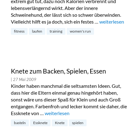
extrem gut tut, dazu noch Kalorien verbrennt und
lebensverlängernd wirkt. Aber der innere
Schweinehund, der lässt sich so schwer überwinden.
Vielleicht hilft es ja doch, sich ein festes …
„2. Kölner Women
weiterlesen
fitness
laufen
training
women's run
Knete zum Backen, Spielen, Essen
| 27 Mai 2009
Kinder haben manchmal die seltsamsten Ideen. Gut,
dass hier die Eltern einmal genau hingehört haben,
sonst wäre uns dieser Spaß für Klein und auch Groß
entgangen. Farbenfroh und lecker kommt sie daher, die
Essknete von …
„Knete zum Backen, Spielen, Essen“
weiterlesen
basteln
Essknete
Knete
spielen