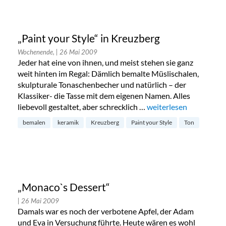
„Paint your Style“ in Kreuzberg
Wochenende,
| 26 Mai 2009
Jeder hat eine von ihnen, und meist stehen sie ganz
weit hinten im Regal: Dämlich bemalte Müslischalen,
skulpturale Tonaschenbecher und natürlich – der
Klassiker- die Tasse mit dem eigenen Namen. Alles
liebevoll gestaltet, aber schrecklich …
„„Paint your Style“ in 
weiterlesen
bemalen
keramik
Kreuzberg
Paint your Style
Ton
„Monaco`s Dessert“
| 26 Mai 2009
Damals war es noch der verbotene Apfel, der Adam
und Eva in Versuchung führte. Heute wären es wohl