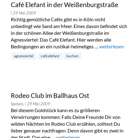
Café Elefant in der Weißenburgstraße
| 29 Mai 2009
Richtig gemütliche Cafés gibt es in Köln nicht
unbedingt wie Sand am Meer. Eines davon befindet sich
in der schönen Allee der Weißenburgstraße im
Agnesviertel: Das Café Elefant. Hier werden alle
Bedingungen an ein rustikal-heimeliges …
„Café Elefant in 
weiterlesen
agnesviertel
café elefant
kuchen
Rodeo Club im Ballhaus Ost
Speisen,
| 29 Mai 2009
Bei diesem Goldstück kann es zu größeren
Verwirrungen kommen: Falls Deine Freunde Dir von
wilden Nächten im Rodeo Club erzählen, solltest Du
lieber genauer nachfragen. Denn davon gibt es zwei in
der Stadt. Das eine …
„Rodeo Club im Ballhaus Ost“
weiterlesen