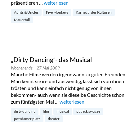
präsentieren …
„Goldstück Wochenend-Planer“
weiterlesen
Aunts & Uncles
Five Monkeys
Karneval der Kulturen
Mauerfall
„Dirty Dancing“- das Musical
Wochenende,
| 27 Mai 2009
Manche Filme werden irgendwann zu guten Freunden.
Man kennt sie in- und auswendig, lässt sich von ihnen
trösten und kann einfach nicht genug von ihnen
bekommen- auch wenn sie dieselbe Geschichte schon
zum fünfzigsten Mal …
„„Dirty Dancing“- das Musical“
weiterlesen
dirty dancing
film
musical
patrick swayze
potsdamer platz
theater