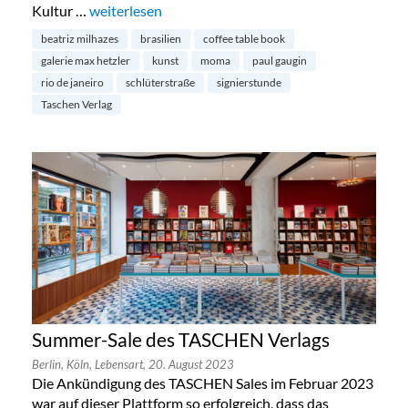
Kultur …
„Einladung zur Signierstunde von Beatriz Milhazes“
weiterlesen
beatriz milhazes
brasilien
coffee table book
galerie max hetzler
kunst
moma
paul gaugin
rio de janeiro
schlüterstraße
signierstunde
Taschen Verlag
Summer-Sale des TASCHEN Verlags
Berlin,
Köln,
Lebensart,
20. August 2023
Die Ankündigung des TASCHEN Sales im Februar 2023
war auf dieser Plattform so erfolgreich, dass das