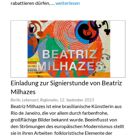
rabattieren dürfen, …
„Taschen Sonderverkauf in Köln, Berlin
weiterlesen
Einladung zur Signierstunde von Beatriz
Milhazes
Berlin,
Lebensart,
Regionales,
12. September 2023
Beatriz Milhazes ist eine brasilianische Künstlerin aus
Rio de Janeiro, die vor allem durch farbenfrohe,
großflächige Bilder bekannt wurde. Beeinflusst von
den Strömungen des europäischen Modernismus stellt
sie in ihren Arbeiten folkloristische Elemente der