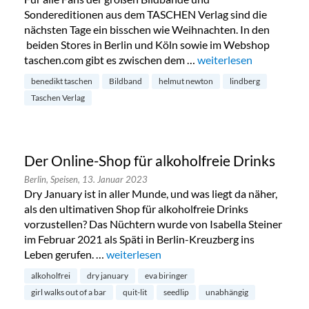
Sondereditionen aus dem TASCHEN Verlag sind die
nächsten Tage ein bisschen wie Weihnachten. In den
beiden Stores in Berlin und Köln sowie im Webshop
taschen.com gibt es zwischen dem …
„Sonderverkauf des Tas
weiterlesen
benedikt taschen
Bildband
helmut newton
lindberg
Taschen Verlag
Der Online-Shop für alkoholfreie Drinks
Berlin,
Speisen,
13. Januar 2023
Dry January ist in aller Munde, und was liegt da näher,
als den ultimativen Shop für alkoholfreie Drinks
vorzustellen? Das Nüchtern wurde von Isabella Steiner
im Februar 2021 als Späti in Berlin-Kreuzberg ins
Leben gerufen. …
„Der Online-Shop für alkoholfreie Drinks“
weiterlesen
alkoholfrei
dry january
eva biringer
girl walks out of a bar
quit-lit
seedlip
unabhängig