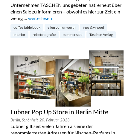
Unternehmen TASCHEN uns gebeten hat, erneut über
einen Sale zu informieren – obwohl es hier zur Zeit ein
wenig …
„Summer-Sale des TASCHEN Verlags“
weiterlesen
coffee table book
ellen von unwerth
inez & vinood
interior
reisefotografie
summer sale
Taschen Verlag
Lubner Pop Up Store in Berlin Mitte
Berlin,
Schönheit,
20. Februar 2023
Lubner gilt seit vielen Jahren als eine der
renommiertesten Adressen für Nischen-Parfums in