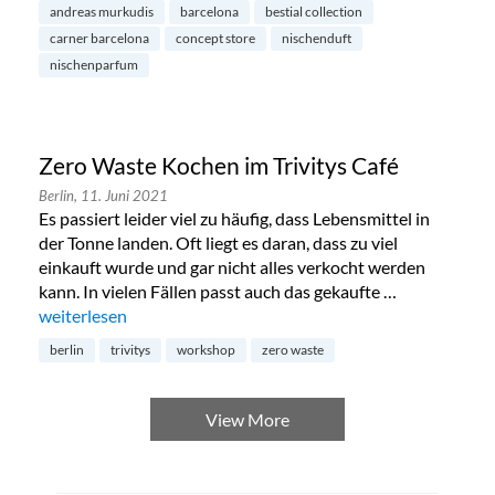
andreas murkudis
barcelona
bestial collection
carner barcelona
concept store
nischenduft
nischenparfum
Zero Waste Kochen im Trivitys Café
Berlin,
11. Juni 2021
Es passiert leider viel zu häufig, dass Lebensmittel in
der Tonne landen. Oft liegt es daran, dass zu viel
einkauft wurde und gar nicht alles verkocht werden
kann. In vielen Fällen passt auch das gekaufte …
„Zero Waste Kochen im Trivitys Café“
weiterlesen
berlin
trivitys
workshop
zero waste
View More