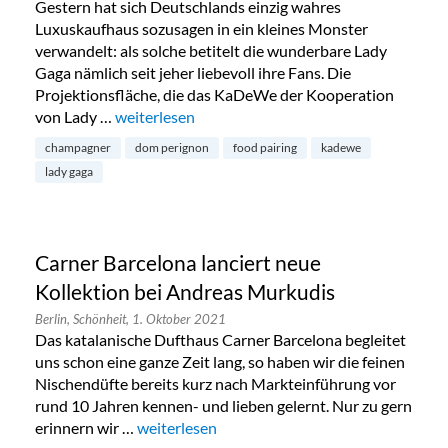
Gestern hat sich Deutschlands einzig wahres
Luxuskaufhaus sozusagen in ein kleines Monster
verwandelt: als solche betitelt die wunderbare Lady
Gaga nämlich seit jeher liebevoll ihre Fans. Die
Projektionsfläche, die das KaDeWe der Kooperation
von Lady …
„Lady Gaga x Dom Perignon im KaDeWe erleben
weiterlesen
champagner
dom perignon
food pairing
kadewe
lady gaga
Carner Barcelona lanciert neue
Kollektion bei Andreas Murkudis
Berlin,
Schönheit,
1. Oktober 2021
Das katalanische Dufthaus Carner Barcelona begleitet
uns schon eine ganze Zeit lang, so haben wir die feinen
Nischendüfte bereits kurz nach Markteinführung vor
rund 10 Jahren kennen- und lieben gelernt. Nur zu gern
erinnern wir …
„Carner Barcelona lanciert neue Kollektion 
weiterlesen