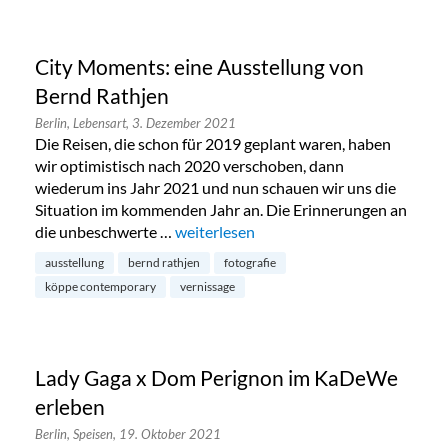
City Moments: eine Ausstellung von
Bernd Rathjen
Berlin,
Lebensart,
3. Dezember 2021
Die Reisen, die schon für 2019 geplant waren, haben
wir optimistisch nach 2020 verschoben, dann
wiederum ins Jahr 2021 und nun schauen wir uns die
Situation im kommenden Jahr an. Die Erinnerungen an
die unbeschwerte …
„City Moments: eine Ausstellung von B
weiterlesen
ausstellung
bernd rathjen
fotografie
köppe contemporary
vernissage
Lady Gaga x Dom Perignon im KaDeWe
erleben
Berlin,
Speisen,
19. Oktober 2021