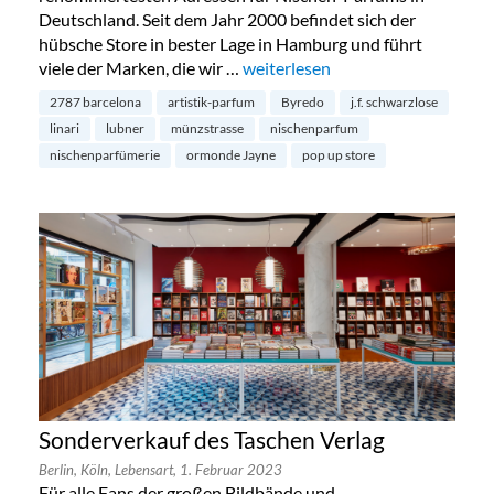
Deutschland. Seit dem Jahr 2000 befindet sich der
hübsche Store in bester Lage in Hamburg und führt
viele der Marken, die wir …
„Lubner Pop Up Store in Berlin M
weiterlesen
2787 barcelona
artistik-parfum
Byredo
j.f. schwarzlose
linari
lubner
münzstrasse
nischenparfum
nischenparfümerie
ormonde Jayne
pop up store
Sonderverkauf des Taschen Verlag
Berlin,
Köln,
Lebensart,
1. Februar 2023
Für alle Fans der großen Bildbände und