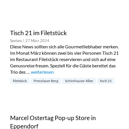
Tisch 21 im Filetstück
Speisen,
| 27 März 2014
Diese News sollten sich alle Gourmetliebhaber merken.
Im Monat März können zwei bis vier Personen Tisch 21
im Restaurant Filetstück reservieren und sich auf eine
Genussreise freuen. Speziell für die Gäste bereitet das
Trio des …
„Tisch 21 im Filetstück“
weiterlesen
filetstück
Prenzlauer Berg
Schönhauser Allee
tisch 21
Marcel Ostertag Pop-up Store in
Eppendorf