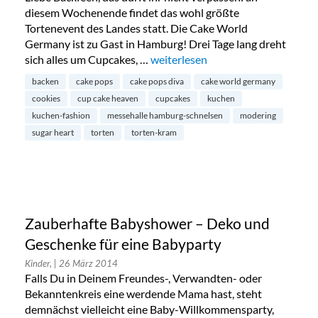
diesem Wochenende findet das wohl größte
Tortenevent des Landes statt. Die Cake World
Germany ist zu Gast in Hamburg! Drei Tage lang dreht
sich alles um Cupcakes, …
„Cake World Germany in der Mes
weiterlesen
backen
cake pops
cake pops diva
cake world germany
cookies
cup cake heaven
cupcakes
kuchen
kuchen-fashion
messehalle hamburg-schnelsen
modering
sugar heart
torten
torten-kram
Zauberhafte Babyshower – Deko und
Geschenke für eine Babyparty
Kinder,
| 26 März 2014
Falls Du in Deinem Freundes-, Verwandten- oder
Bekanntenkreis eine werdende Mama hast, steht
demnächst vielleicht eine Baby-Willkommensparty,