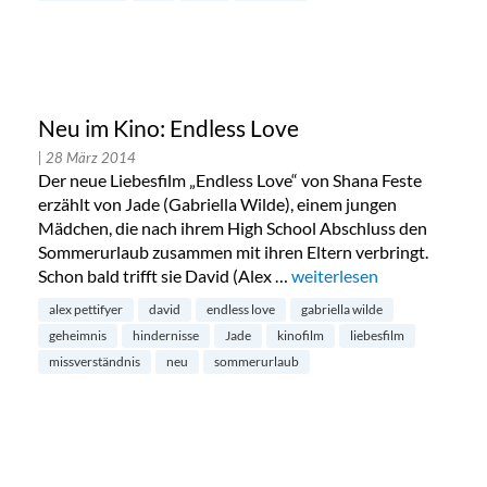
Neu im Kino: Endless Love
| 28 März 2014
Der neue Liebesfilm „Endless Love“ von Shana Feste
erzählt von Jade (Gabriella Wilde), einem jungen
Mädchen, die nach ihrem High School Abschluss den
Sommerurlaub zusammen mit ihren Eltern verbringt.
Schon bald trifft sie David (Alex …
„Neu im Kino: Endless Lov
weiterlesen
alex pettifyer
david
endless love
gabriella wilde
geheimnis
hindernisse
Jade
kinofilm
liebesfilm
missverständnis
neu
sommerurlaub