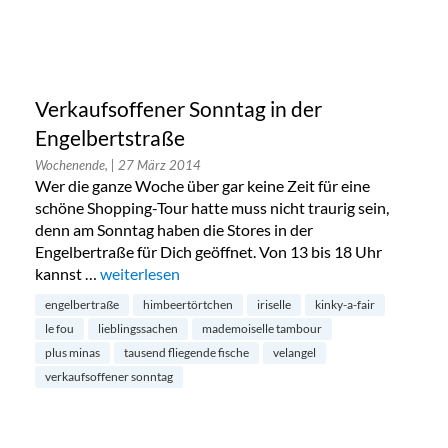
Verkaufsoffener Sonntag in der
Engelbertstraße
Wochenende,
| 27 März 2014
Wer die ganze Woche über gar keine Zeit für eine
schöne Shopping-Tour hatte muss nicht traurig sein,
denn am Sonntag haben die Stores in der
Engelbertraße für Dich geöffnet. Von 13 bis 18 Uhr
kannst …
„Verkaufsoffener Sonntag in der Engelbertstraße“
weiterlesen
engelbertraße
himbeertörtchen
iriselle
kinky-a-fair
le fou
lieblingssachen
mademoiselle tambour
plus minas
tausend fliegende fische
velangel
verkaufsoffener sonntag