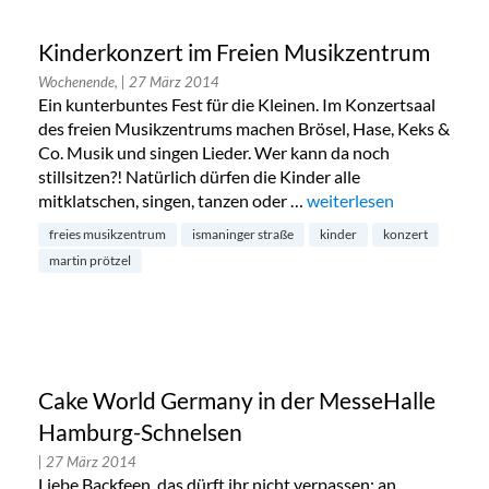
Kinderkonzert im Freien Musikzentrum
Wochenende,
| 27 März 2014
Ein kunterbuntes Fest für die Kleinen. Im Konzertsaal
des freien Musikzentrums machen Brösel, Hase, Keks &
Co. Musik und singen Lieder. Wer kann da noch
stillsitzen?! Natürlich dürfen die Kinder alle
mitklatschen, singen, tanzen oder …
„Kinderkonzert im Frei
weiterlesen
freies musikzentrum
ismaninger straße
kinder
konzert
martin prötzel
Cake World Germany in der MesseHalle
Hamburg-Schnelsen
| 27 März 2014
Liebe Backfeen, das dürft ihr nicht verpassen: an