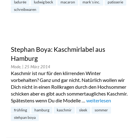
ladurée
ludwig beck
macaron
mark´s inc.
patisserie
schreibwaren
Stephan Boya: Kaschmirlabel aus
Hamburg
Mode,
| 25 März 2014
Kaschmir ist nur für den klirrenden Winter
vorbehalten? Ganz und gar nicht. Natürlich wollen wir
Dich nicht in einen Rollkragen durch den Hochsommer
schicken aber es gibt auch sommertaugliches Kaschmir.
Spätestens wenn Du die Modelle …
„Stephan Boya: Kaschmi
weiterlesen
frühling
hamburg
kaschmir
sleek
sommer
stehpan boya