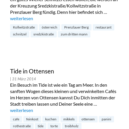
der Kreuzung Sredzkistraße/Kollwitzstraße in
Prenzlauer Berg fündig. Denn hier befindet sich …
„Zum Dritten Mann in Prenzlauer Berg“
weiterlesen
Kollwitzstraße
österreich
Prenzlauer Berg
restaurant
schnitzel
sredzkistraße
zum dritten mann
Tide in Ottensen
| 31 März 2014
Ein Besuch im Tide ist wie ein Tag am Meer. In den
sanften Wogen dieses kleinen und verwinkelten Cafés
im Herzen von Ottensen kannst Du Dich inmitten der
Stadt treiben lassen und Deiner Seele eine …
„Tide in Ottensen“
weiterlesen
cafe
feinkost
kuchen
mikkels
ottensen
panini
rothestraße
tide
torte
treibholz