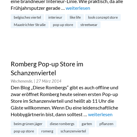
eine brandneuer Interieur-Linie. Wie praktisch, da alle
Frühjahrsputzer gerade …
„Like Life Pop-up Store im Look! 
weiterlesen
belgisches viertel
interieur
like life
look conzept store
Maastrichter Straße
pop up store
streetwear
Romberg Pop-up Store im
Schanzenviertel
Wochenende,
| 27 März 2014
Den Blog „Diese Rombergs“ gibt es auch offline und
zwar eröffnet Romberg heute seinen ersten Pop-up
Store im Schanzenvierteil und heißt ab 11 Uhr die
Gäste willkommen. Wenn Du eine leidenschaftliche
Hobbygärtnerin bist, dann solltest …
„Romberg Pop-up Store
weiterlesen
beim grünen jäger
diese rombergs
garten
pflanzen
pop up store
romerg
schanzenviertel