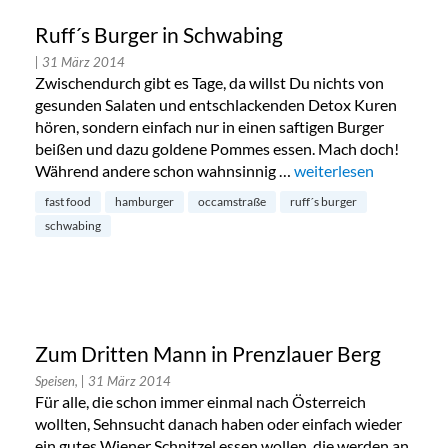
Ruff´s Burger in Schwabing
| 31 März 2014
Zwischendurch gibt es Tage, da willst Du nichts von
gesunden Salaten und entschlackenden Detox Kuren
hören, sondern einfach nur in einen saftigen Burger
beißen und dazu goldene Pommes essen. Mach doch!
Während andere schon wahnsinnig …
„Ruff´s Burger in Schw
weiterlesen
fast food
hamburger
occamstraße
ruff´s burger
schwabing
Zum Dritten Mann in Prenzlauer Berg
Speisen,
| 31 März 2014
Für alle, die schon immer einmal nach Österreich
wollten, Sehnsucht danach haben oder einfach wieder
ein gutes Wiener Schnitzel essen wollen, die werden an