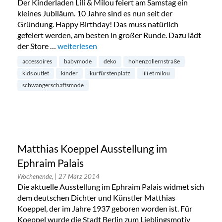
Der Kinderladen Lili & Milou feiert am Samstag ein
kleines Jubiläum. 10 Jahre sind es nun seit der
Gründung. Happy Birthday! Das muss natürlich
gefeiert werden, am besten in großer Runde. Dazu lädt
der Store …
„Lili & Milou Kinderladen feiert 10. Geburtstag“
weiterlesen
accessoires
babymode
deko
hohenzollernstraße
kids outlet
kinder
kurfürstenplatz
lili et milou
schwangerschaftsmode
Matthias Koeppel Ausstellung im
Ephraim Palais
Wochenende,
| 27 März 2014
Die aktuelle Ausstellung im Ephraim Palais widmet sich
dem deutschen Dichter und Künstler Matthias
Koeppel, der im Jahre 1937 geboren worden ist. Für
Koeppel wurde die Stadt Berlin zum Lieblingsmotiv