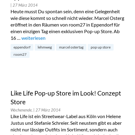
| 27 März 2014
Heute musst Du spontan sein, denn eine Gelegenheit
wie diese kommt so schnell nicht wieder. Marcel Osterg
eröffnet in den Räumen von room27 in Eppendorf für
einen einzigen Tag einen exklusiven Pop-up Store. Ab
16 …
„Marcel Ostertag Pop-up Store in Eppendorf“
weiterlesen
eppendorf
lehmweg
marcel ostertag
pop up store
room27
Like Life Pop-up Store im Look! Conzept
Store
Wochenende,
| 27 März 2014
Like Life ist ein Streetwear-Label aus Köln von Helene
Justus und Stefanie Schreier. Seit neustem gibt es aber
nicht nur lässige Outfits im Sortiment, sondern auch