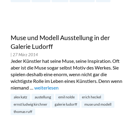
Muse und Modell Ausstellung in der
Galerie Ludorff
| 27 März 2014
Jeder Künstler hat seine Muse, seine Inspiration. Oft
aber ist die Muse sogar selbst Motiv des Werkes. Sie
spielen deshalb eine enorm, wenn nicht gar die
wichtigste Rolle im Leben eines Künstlers. Denn wenn
niemand …
„Muse und Modell Ausstellung in der Galerie Lud
weiterlesen
alex katz
austellung
emil nolde
erich heckel
ernst ludwig kirchner
galerie ludorff
muse und modell
thomas ruff