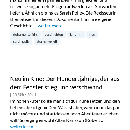
teilweise sogar mehr Fragen aufwerfen als Antworten
liefern. Ähnlich erging es Sarah Polley. Die Regisseurin
thematisiert in diesem Dokumentarfilm ihre eigene
Geschichte …
„Neu im Kino: Stories We Tell“
weiterlesen
dokumentarfilm
geschichten
kinofilm
neu
sarah polly
stories we tell
Neu im Kino: Der Hundertjährige, der aus
dem Fenster stieg und verschwand
| 28 März 2014
Im hohen Alter sollte man sich zur Ruhe setzen und den
Lebensabend genießen. Was ist aber, wenn man das gar
nicht möchte und stattdessen noch Abenteuer erleben
will? So erging es wohl Allan Karlsson (Robert …
„Neu im Kino: Der Hundertjährige, der aus dem Fenster sti
weiterlesen