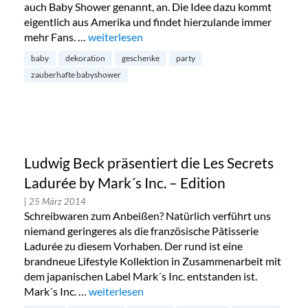
auch Baby Shower genannt, an. Die Idee dazu kommt
eigentlich aus Amerika und findet hierzulande immer
mehr Fans. …
„Zauberhafte Babyshower – Deko und Geschen
weiterlesen
baby
dekoration
geschenke
party
zauberhafte babyshower
Ludwig Beck präsentiert die Les Secrets
Ladurée by Mark´s Inc. – Edition
| 25 März 2014
Schreibwaren zum Anbeißen? Natürlich verführt uns
niemand geringeres als die französische Pâtisserie
Ladurée zu diesem Vorhaben. Der rund ist eine
brandneue Lifestyle Kollektion in Zusammenarbeit mit
dem japanischen Label Mark´s Inc. entstanden ist.
Mark´s Inc. …
„Ludwig Beck präsentiert die Les Secrets Ladur
weiterlesen