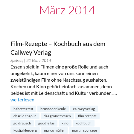
März 2014
Film-Rezepte – Kochbuch aus dem
Callwey Verlag
Speisen,
| 31 März 2014
Essen spielt in Filmen eine große Rolle und auch
umgekehrt, kaum einer von uns kann einen
zweistündigen Film ohne Naschzeug aushalten.
Kochen und Kino gehört einfach zusammen, denn
beides ist mit Leidenschaft und Kultur verbunden. …
„Film-Rezepte – Kochbuch aus dem Callwey Verlag“
weiterlesen
babettes fest
brust oder keule
callwey verlag
charlie chaplin
das große fressen
film rezepte
goldrausch
goodfellas
kino
kochbuch
kostja kleeberg
marco müller
martin scorcese