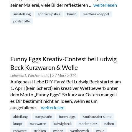
seiner Malerei, viele Bilder reflektieren …
„Matthias Koeppel 
weiterlesen
ausstellung
ephraim palais
kunst
matthias koeppel
poststraße
Funny Eggs Kreativ-Contest bei Ludwig
Beck Kurzwaren & Wolle
Lebensart, Wochenende,
| 27 März 2014
Aufgepasst liebe DIY-Fans! Bei Ludwig Beck startet am
1. April (kein Scherz!) ein kreativer Wettbewerb unter
dem Motto „Funny Eggs“. So kurz vor Ostern mangelt
es Dir bestimmt nicht an Ideen, wenn es um
ausgefallene …
„Funny Eggs Kreativ-Contest bei Ludwig Bec
weiterlesen
abteilung
burgstraße
funny eggs
kaufhaus der sinne
knopf
kurzwaren
ludwig beck
marienplatz
nähen
rohware
stricken
weben
wettbewerb
wolle