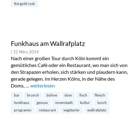
the gold rush
Funkhaus am Wallrafplatz
| 31 März 2014
Nach einer großen Tour durch Köln kommt ein
gemütliches Café oder ein Restaurant, wo man sich von
den Strapazen erholen, sich stärken und plaudern kann,
gerade gelegen. Im Herzen Kölns, in der Nähe des
Doms, …
„Funkhaus am Wallrafplatz“
weiterlesen
bar
brunch
bühne
dom
fisch
fleisch
funkhaus
genuss
innenstadt
kultur
lunch
programm
restaurant
vegetarier
wallrafplatz