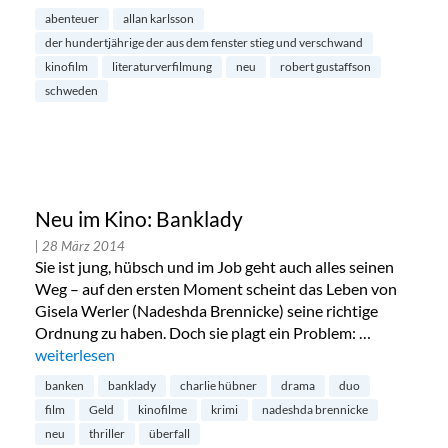
abenteuer
allan karlsson
der hundertjährige der aus dem fenster stieg und verschwand
kinofilm
literaturverfilmung
neu
robert gustaffson
schweden
Neu im Kino: Banklady
| 28 März 2014
Sie ist jung, hübsch und im Job geht auch alles seinen
Weg – auf den ersten Moment scheint das Leben von
Gisela Werler (Nadeshda Brennicke) seine richtige
Ordnung zu haben. Doch sie plagt ein Problem: …
„Neu im Kino: Banklady“
weiterlesen
banken
banklady
charlie hübner
drama
duo
film
Geld
kinofilme
krimi
nadeshda brennicke
neu
thriller
überfall