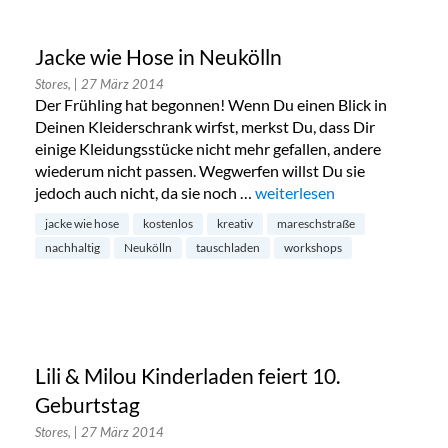
Jacke wie Hose in Neukölln
Stores,
| 27 März 2014
Der Frühling hat begonnen! Wenn Du einen Blick in
Deinen Kleiderschrank wirfst, merkst Du, dass Dir
einige Kleidungsstücke nicht mehr gefallen, andere
wiederum nicht passen. Wegwerfen willst Du sie
jedoch auch nicht, da sie noch …
„Jacke wie Hose in Neukölln
weiterlesen
jacke wie hose
kostenlos
kreativ
mareschstraße
nachhaltig
Neukölln
tauschladen
workshops
Lili & Milou Kinderladen feiert 10.
Geburtstag
Stores,
| 27 März 2014