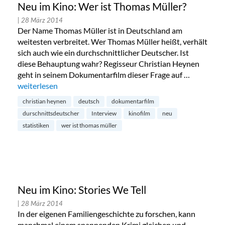
Neu im Kino: Wer ist Thomas Müller?
| 28 März 2014
Der Name Thomas Müller ist in Deutschland am
weitesten verbreitet. Wer Thomas Müller heißt, verhält
sich auch wie ein durchschnittlicher Deutscher. Ist
diese Behauptung wahr? Regisseur Christian Heynen
geht in seinem Dokumentarfilm dieser Frage auf …
„Neu im Kino: Wer ist Thomas Müller?“
weiterlesen
christian heynen
deutsch
dokumentarfilm
durschnittsdeutscher
Interview
kinofilm
neu
statistiken
wer ist thomas müller
Neu im Kino: Stories We Tell
| 28 März 2014
In der eigenen Familiengeschichte zu forschen, kann
manchmal einem spannenden Krimi gleichen und