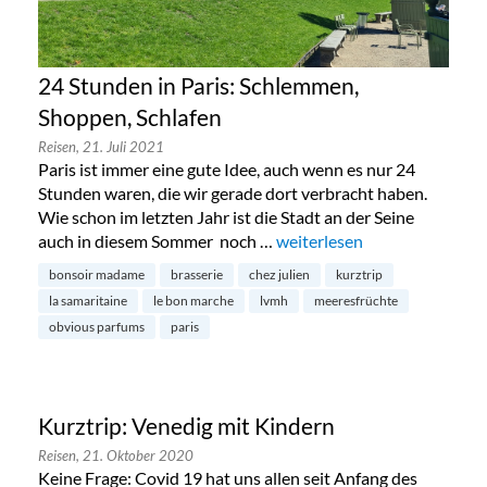
24 Stunden in Paris: Schlemmen,
Shoppen, Schlafen
Reisen,
21. Juli 2021
Paris ist immer eine gute Idee, auch wenn es nur 24
Stunden waren, die wir gerade dort verbracht haben.
Wie schon im letzten Jahr ist die Stadt an der Seine
auch in diesem Sommer noch …
„24 Stunden in Paris: Schle
weiterlesen
bonsoir madame
brasserie
chez julien
kurztrip
la samaritaine
le bon marche
lvmh
meeresfrüchte
obvious parfums
paris
Kurztrip: Venedig mit Kindern
Reisen,
21. Oktober 2020
Keine Frage: Covid 19 hat uns allen seit Anfang des