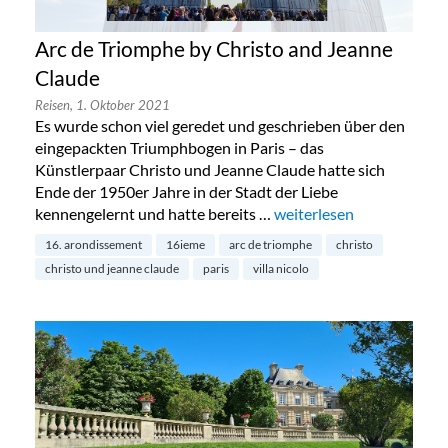
Arc de Triomphe by Christo and Jeanne
Claude
Reisen,
1. Oktober 2021
Es wurde schon viel geredet und geschrieben über den
eingepackten Triumphbogen in Paris – das
Künstlerpaar Christo und Jeanne Claude hatte sich
Ende der 1950er Jahre in der Stadt der Liebe
kennengelernt und hatte bereits …
„Arc de Triomphe by Chri
weiterlesen
16. arondissement
16ieme
arc de triomphe
christo
christo und jeanne claude
paris
villa nicolo