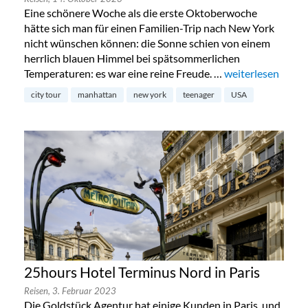
Eine schönere Woche als die erste Oktoberwoche
hätte sich man für einen Familien-Trip nach New York
nicht wünschen können: die Sonne schien von einem
herrlich blauen Himmel bei spätsommerlichen
Temperaturen: es war eine reine Freude. …
„New York mit Te
weiterlesen
city tour
manhattan
new york
teenager
USA
25hours Hotel Terminus Nord in Paris
Reisen,
3. Februar 2023
Die Goldstück Agentur hat einige Kunden in Paris, und