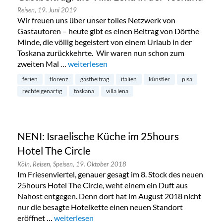
Reisen,
19. Juni 2019
Wir freuen uns über unser tolles Netzwerk von
Gastautoren – heute gibt es einen Beitrag von Dörthe
Minde, die völlig begeistert von einem Urlaub in der
Toskana zurückkehrte. Wir waren nun schon zum
zweiten Mal …
„Gastbeitrag: die Villa Lena in der Toskana“
weiterlesen
ferien
florenz
gastbeitrag
italien
künstler
pisa
rechteigenartig
toskana
villa lena
NENI: Israelische Küche im 25hours
Hotel The Circle
Köln,
Reisen,
Speisen,
19. Oktober 2018
Im Friesenviertel, genauer gesagt im 8. Stock des neuen
25hours Hotel The Circle, weht einem ein Duft aus
Nahost entgegen. Denn dort hat im August 2018 nicht
nur die besagte Hotelkette einen neuen Standort
eröffnet …
„NENI: Israelische Küche im 25hours Hotel The Ci
weiterlesen