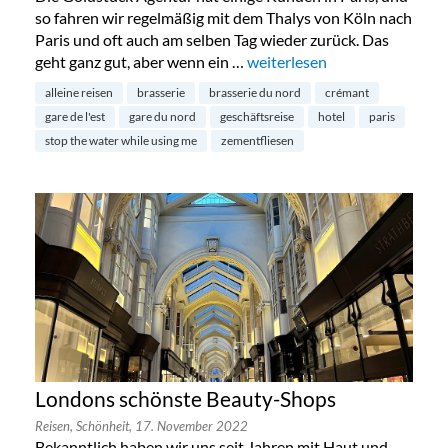
so fahren wir regelmäßig mit dem Thalys von Köln nach
Paris und oft auch am selben Tag wieder zurück. Das
geht ganz gut, aber wenn ein …
„25hours Hotel Terminus Nord
weiterlesen
alleine reisen
brasserie
brasserie du nord
crémant
gare de l'est
gare du nord
geschäftsreise
hotel
paris
stop the water while using me
zementfliesen
Londons schönste Beauty-Shops
Reisen,
Schönheit,
17. November 2022
Bekanntlich haben wir uns seit Jahren mit Haut und