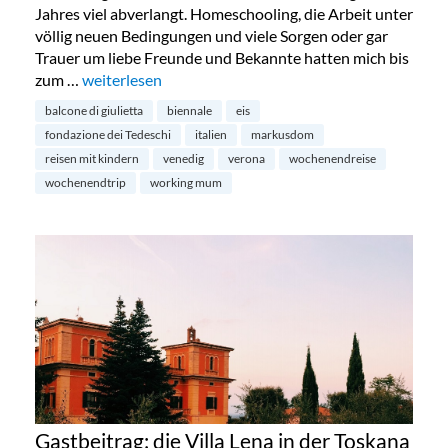
Jahres viel abverlangt. Homeschooling, die Arbeit unter
völlig neuen Bedingungen und viele Sorgen oder gar
Trauer um liebe Freunde und Bekannte hatten mich bis
zum …
„Kurztrip: Venedig mit Kindern“
weiterlesen
balcone di giulietta
biennale
eis
fondazione dei Tedeschi
italien
markusdom
reisen mit kindern
venedig
verona
wochenendreise
wochenendtrip
working mum
Gastbeitrag: die Villa Lena in der Toskana