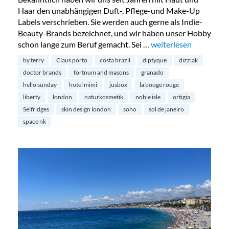
Haar den unabhängigen Duft-, Pflege-und Make-Up
Labels verschrieben. Sie werden auch gerne als Indie-
Beauty-Brands bezeichnet, und wir haben unser Hobby
schon lange zum Beruf gemacht. Sei …
„Londons schönste Be
weiterlesen
by terry
Claus porto
costa brazil
diptyque
dizziak
doctor brands
fortnum and masons
granado
hello sunday
hotel mimi
jusbox
la bouge rouge
liberty
london
naturkosmetik
noble isle
ortigia
Selfridges
skin design london
soho
sol de janeiro
space nk