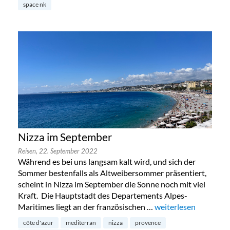
space nk
Nizza im September
Reisen,
22. September 2022
Während es bei uns langsam kalt wird, und sich der
Sommer bestenfalls als Altweibersommer präsentiert,
scheint in Nizza im September die Sonne noch mit viel
Kraft. Die Hauptstadt des Departements Alpes-
Maritimes liegt an der französischen …
„Nizza im September
weiterlesen
côte d'azur
mediterran
nizza
provence