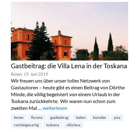
Gastbeitrag: die Villa Lena in der Toskana
Reisen,
19. Juni 2019
Wir freuen uns über unser tolles Netzwerk von
Gastautoren – heute gibt es einen Beitrag von Dörthe
Minde, die völlig begeistert von einem Urlaub in der
Toskana zurückkehrte. Wir waren nun schon zum
zweiten Mal …
„Gastbeitrag: die Villa Lena in der Toskana“
weiterlesen
ferien
florenz
gastbeitrag
italien
künstler
pisa
rechteigenartig
toskana
villa lena