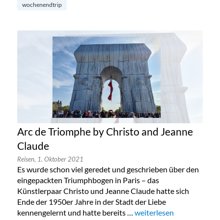
wochenendtrip
Arc de Triomphe by Christo and Jeanne
Claude
Reisen,
1. Oktober 2021
Es wurde schon viel geredet und geschrieben über den
eingepackten Triumphbogen in Paris – das
Künstlerpaar Christo und Jeanne Claude hatte sich
Ende der 1950er Jahre in der Stadt der Liebe
kennengelernt und hatte bereits …
„Arc de Triomphe by Chri
weiterlesen