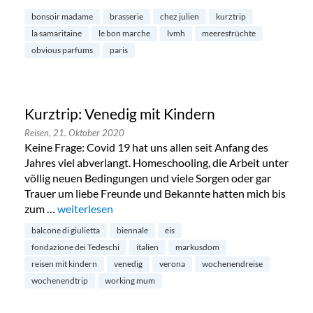
bonsoir madame
brasserie
chez julien
kurztrip
la samaritaine
le bon marche
lvmh
meeresfrüchte
obvious parfums
paris
Kurztrip: Venedig mit Kindern
Reisen,
21. Oktober 2020
Keine Frage: Covid 19 hat uns allen seit Anfang des
Jahres viel abverlangt. Homeschooling, die Arbeit unter
völlig neuen Bedingungen und viele Sorgen oder gar
Trauer um liebe Freunde und Bekannte hatten mich bis
zum …
„Kurztrip: Venedig mit Kindern“
weiterlesen
balcone di giulietta
biennale
eis
fondazione dei Tedeschi
italien
markusdom
reisen mit kindern
venedig
verona
wochenendreise
wochenendtrip
working mum