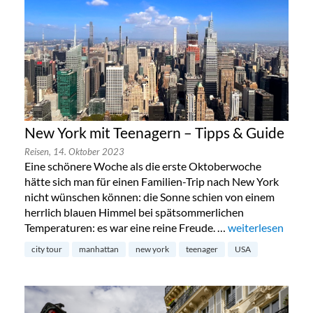
New York mit Teenagern – Tipps & Guide
Reisen,
14. Oktober 2023
Eine schönere Woche als die erste Oktoberwoche
hätte sich man für einen Familien-Trip nach New York
nicht wünschen können: die Sonne schien von einem
herrlich blauen Himmel bei spätsommerlichen
Temperaturen: es war eine reine Freude. …
„New York mit Te
weiterlesen
city tour
manhattan
new york
teenager
USA