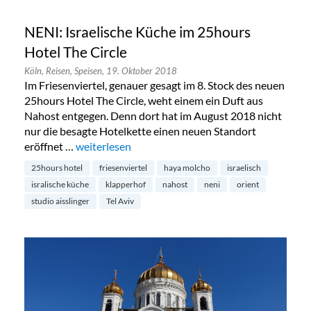
NENI: Israelische Küche im 25hours
Hotel The Circle
Köln,
Reisen,
Speisen,
19. Oktober 2018
Im Friesenviertel, genauer gesagt im 8. Stock des neuen
25hours Hotel The Circle, weht einem ein Duft aus
Nahost entgegen. Denn dort hat im August 2018 nicht
nur die besagte Hotelkette einen neuen Standort
eröffnet …
„NENI: Israelische Küche im 25hours Hotel The Ci
weiterlesen
25hours hotel
friesenviertel
haya molcho
israelisch
isralische küche
klapperhof
nahost
neni
orient
studio aisslinger
Tel Aviv