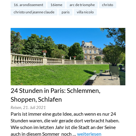
16. arondissement
16ieme
arc de triomphe
christo
christo und jeanne claude
paris
villa nicolo
24 Stunden in Paris: Schlemmen,
Shoppen, Schlafen
Reisen,
21. Juli 2021
Paris ist immer eine gute Idee, auch wenn es nur 24
Stunden waren, die wir gerade dort verbracht haben.
Wie schon im letzten Jahr ist die Stadt an der Seine
auch in diesem Sommer noch …
„24 Stunden in Paris: Schle
weiterlesen