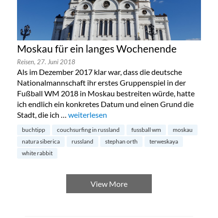
Moskau für ein langes Wochenende
Reisen,
27. Juni 2018
Als im Dezember 2017 klar war, dass die deutsche
Nationalmannschaft ihr erstes Gruppenspiel in der
Fußball WM 2018 in Moskau bestreiten würde, hatte
ich endlich ein konkretes Datum und einen Grund die
Stadt, die ich …
„Moskau für ein langes Wochenende“
weiterlesen
buchtipp
couchsurfing in russland
fussball wm
moskau
natura siberica
russland
stephan orth
terweskaya
white rabbit
View More