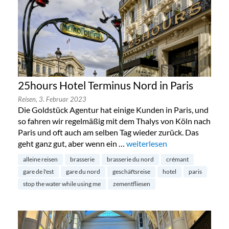
25hours Hotel Terminus Nord in Paris
Reisen,
3. Februar 2023
Die Goldstück Agentur hat einige Kunden in Paris, und
so fahren wir regelmäßig mit dem Thalys von Köln nach
Paris und oft auch am selben Tag wieder zurück. Das
geht ganz gut, aber wenn ein …
„25hours Hotel Terminus Nord
weiterlesen
alleine reisen
brasserie
brasserie du nord
crémant
gare de l'est
gare du nord
geschäftsreise
hotel
paris
stop the water while using me
zementfliesen