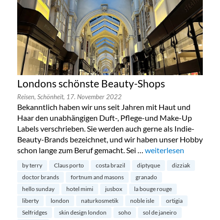
Londons schönste Beauty-Shops
Reisen,
Schönheit,
17. November 2022
Bekanntlich haben wir uns seit Jahren mit Haut und
Haar den unabhängigen Duft-, Pflege-und Make-Up
Labels verschrieben. Sie werden auch gerne als Indie-
Beauty-Brands bezeichnet, und wir haben unser Hobby
schon lange zum Beruf gemacht. Sei …
„Londons schönste Be
weiterlesen
by terry
Claus porto
costa brazil
diptyque
dizziak
doctor brands
fortnum and masons
granado
hello sunday
hotel mimi
jusbox
la bouge rouge
liberty
london
naturkosmetik
noble isle
ortigia
Selfridges
skin design london
soho
sol de janeiro