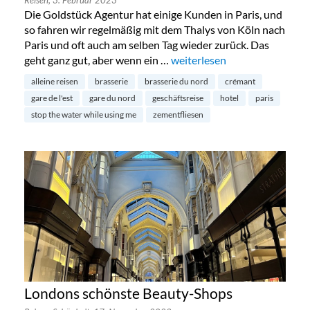
Die Goldstück Agentur hat einige Kunden in Paris, und
so fahren wir regelmäßig mit dem Thalys von Köln nach
Paris und oft auch am selben Tag wieder zurück. Das
geht ganz gut, aber wenn ein …
„25hours Hotel Terminus Nord
weiterlesen
alleine reisen
brasserie
brasserie du nord
crémant
gare de l'est
gare du nord
geschäftsreise
hotel
paris
stop the water while using me
zementfliesen
Londons schönste Beauty-Shops