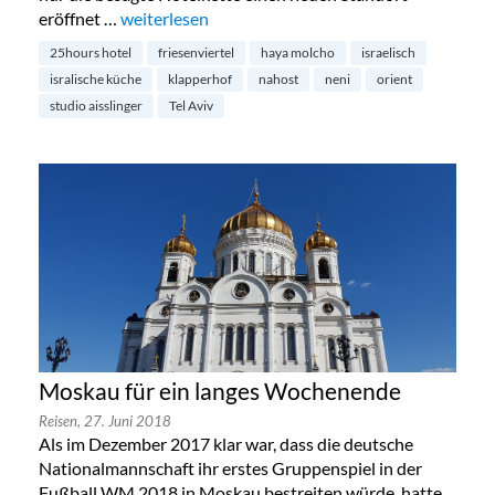
eröffnet …
„NENI: Israelische Küche im 25hours Hotel The Ci
weiterlesen
25hours hotel
friesenviertel
haya molcho
israelisch
isralische küche
klapperhof
nahost
neni
orient
studio aisslinger
Tel Aviv
Moskau für ein langes Wochenende
Reisen,
27. Juni 2018
Als im Dezember 2017 klar war, dass die deutsche
Nationalmannschaft ihr erstes Gruppenspiel in der
Fußball WM 2018 in Moskau bestreiten würde, hatte