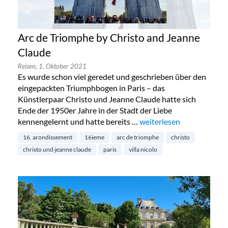
Arc de Triomphe by Christo and Jeanne
Claude
Reisen,
1. Oktober 2021
Es wurde schon viel geredet und geschrieben über den
eingepackten Triumphbogen in Paris – das
Künstlerpaar Christo und Jeanne Claude hatte sich
Ende der 1950er Jahre in der Stadt der Liebe
kennengelernt und hatte bereits …
„Arc de Triomphe by Chri
weiterlesen
16. arondissement
16ieme
arc de triomphe
christo
christo und jeanne claude
paris
villa nicolo