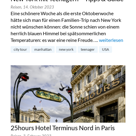
Reisen,
14. Oktober 2023
Eine schönere Woche als die erste Oktoberwoche
hätte sich man für einen Familien-Trip nach New York
nicht wünschen können: die Sonne schien von einem
herrlich blauen Himmel bei spätsommerlichen
Temperaturen: es war eine reine Freude. …
„New York mit Te
weiterlesen
city tour
manhattan
new york
teenager
USA
25hours Hotel Terminus Nord in Paris
Reisen,
3. Februar 2023