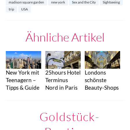
madison square garden
new york
Sex and the City
Sightseeing
trip
USA
Ähnliche Artikel
25hours Hotel
Londons
New York mit
Terminus
schönste
Teenagern –
Nord in Paris
Beauty-Shops
Tipps & Guide
Goldstück-