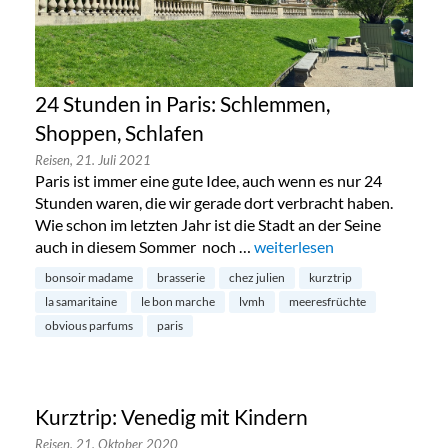
24 Stunden in Paris: Schlemmen,
Shoppen, Schlafen
Reisen,
21. Juli 2021
Paris ist immer eine gute Idee, auch wenn es nur 24
Stunden waren, die wir gerade dort verbracht haben.
Wie schon im letzten Jahr ist die Stadt an der Seine
auch in diesem Sommer noch …
„24 Stunden in Paris: Schle
weiterlesen
bonsoir madame
brasserie
chez julien
kurztrip
la samaritaine
le bon marche
lvmh
meeresfrüchte
obvious parfums
paris
Kurztrip: Venedig mit Kindern
Reisen,
21. Oktober 2020