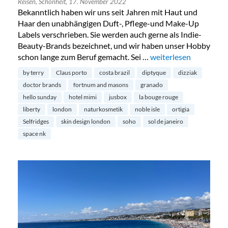
Reisen,
Schönheit,
17. November 2022
Bekanntlich haben wir uns seit Jahren mit Haut und
Haar den unabhängigen Duft-, Pflege-und Make-Up
Labels verschrieben. Sie werden auch gerne als Indie-
Beauty-Brands bezeichnet, und wir haben unser Hobby
schon lange zum Beruf gemacht. Sei …
„Londons schönste Be
weiterlesen
by terry
Claus porto
costa brazil
diptyque
dizziak
doctor brands
fortnum and masons
granado
hello sunday
hotel mimi
jusbox
la bouge rouge
liberty
london
naturkosmetik
noble isle
ortigia
Selfridges
skin design london
soho
sol de janeiro
space nk