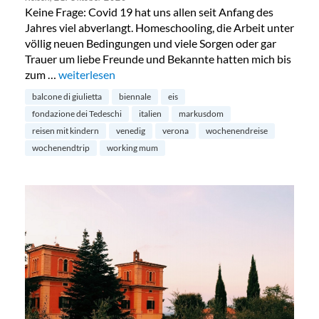
Keine Frage: Covid 19 hat uns allen seit Anfang des
Jahres viel abverlangt. Homeschooling, die Arbeit unter
völlig neuen Bedingungen und viele Sorgen oder gar
Trauer um liebe Freunde und Bekannte hatten mich bis
zum …
„Kurztrip: Venedig mit Kindern“
weiterlesen
balcone di giulietta
biennale
eis
fondazione dei Tedeschi
italien
markusdom
reisen mit kindern
venedig
verona
wochenendreise
wochenendtrip
working mum