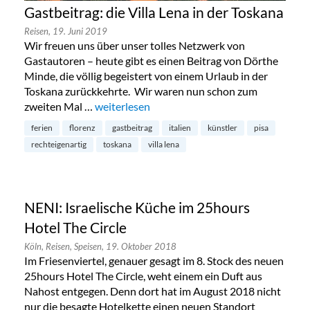
Gastbeitrag: die Villa Lena in der Toskana
Reisen,
19. Juni 2019
Wir freuen uns über unser tolles Netzwerk von
Gastautoren – heute gibt es einen Beitrag von Dörthe
Minde, die völlig begeistert von einem Urlaub in der
Toskana zurückkehrte. Wir waren nun schon zum
zweiten Mal …
„Gastbeitrag: die Villa Lena in der Toskana“
weiterlesen
ferien
florenz
gastbeitrag
italien
künstler
pisa
rechteigenartig
toskana
villa lena
NENI: Israelische Küche im 25hours
Hotel The Circle
Köln,
Reisen,
Speisen,
19. Oktober 2018
Im Friesenviertel, genauer gesagt im 8. Stock des neuen
25hours Hotel The Circle, weht einem ein Duft aus
Nahost entgegen. Denn dort hat im August 2018 nicht
nur die besagte Hotelkette einen neuen Standort