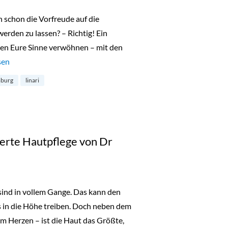
 schon die Vorfreude auf die
rden zu lassen? – Richtig! Ein
len Eure Sinne verwöhnen – mit den
16: Capelli d’Oro von Linari“
sen
burg
linari
erte Hautpflege von Dr
ind in vollem Gange. Das kann den
 in die Höhe treiben. Doch neben dem
 Herzen – ist die Haut das Größte,