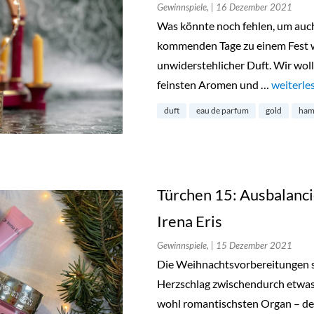
Gewinnspiele,
| 16 Dezember 2021
Was könnte noch fehlen, um auch
kommenden Tage zu einem Fest we
unwiderstehlicher Duft. Wir wol
feinsten Aromen und …
„Türchen 
weiterle
duft
eau de parfum
gold
ham
Türchen 15: Ausbalanci
Irena Eris
Gewinnspiele,
| 15 Dezember 2021
Die Weihnachtsvorbereitungen s
Herzschlag zwischendurch etwas
wohl romantischsten Organ – dem