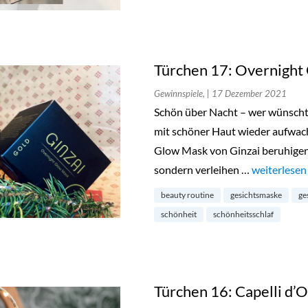
Türchen 17: Overnight
Gewinnspiele,
| 17 Dezember 2021
Schön über Nacht – wer wünscht 
mit schöner Haut wieder aufwache
Glow Mask von Ginzai beruhigen 
sondern verleihen …
„Türchen 17
weiterlesen
beauty routine
gesichtsmaske
ge
schönheit
schönheitsschlaf
Türchen 16: Capelli d’O