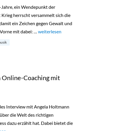
r-Jahre, ein Wendepunkt der
 Krieg herrscht versammelt sich die
 damit ein Zeichen gegen Gewalt und
Vorne mit dabei: …
„Türchen 23: Beat Café von Jusbox“
weiterlesen
usik
 Online-Coaching mit
olles Interview mit Angela Holtmann
über die Welt des richtigen
s dazu erzählt hat. Dabei bietet die