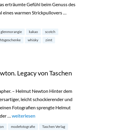
Das erträumte Gefühl beim Genuss des
hl eines warmen Strickpullovers …
on Glenmorangie“
glenmorangie
kakao
scotch
htsgeschenke
whisky
zimt
wton. Legacy von Taschen
grapher. – Helmut Newton Hinter dem
rsartiger, leicht schockierender und
 seinen Fotografien sprengte Helmut
 der …
„Türchen 18: Helmut Newton. Legacy von Taschen“
weiterlesen
ton
modefotografie
Taschen Verlag