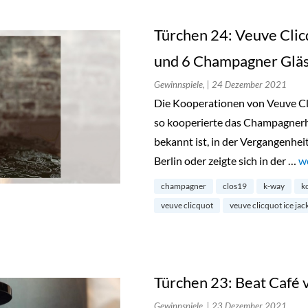
Türchen 24: Veuve Clic
und 6 Champagner Glä
Gewinnspiele,
| 24 Dezember 2021
Die Kooperationen von Veuve Cl
so kooperierte das Champagnerh
bekannt ist, in der Vergangenheit
Berlin oder zeigte sich in der …
„
w
champagner
clos19
k-way
k
veuve clicquot
veuve clicquot ice jac
Türchen 23: Beat Café 
Gewinnspiele,
| 23 Dezember 2021