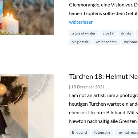
Glenmorangie, eine Vision vor. 
feinen Tropfens sollte dem Gefü
„Türchen 19: A Tale of Winter v
weiterlesen
a tale of winter
clos19
drinks
singlemalt
weihnachten
weihnac
Türchen 18: Helmut Ne
| 18 Dezember 2021
I am not an artist, i am a photo
heutigen Türchen wartet ein ande
ebenso stilechter Bildband. Mit
Newton nachhaltig alle Grenzen
Bildband
fotografie
helmut new