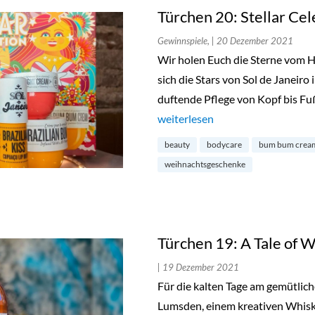
Türchen 20: Stellar Cel
Gewinnspiele,
| 20 Dezember 2021
Wir holen Euch die Sterne vom Hi
sich die Stars von Sol de Janeir
duftende Pflege von Kopf bis Fu
„Türchen 20: Stellar Celebration 
weiterlesen
beauty
bodycare
bum bum crea
weihnachtsgeschenke
Türchen 19: A Tale of 
| 19 Dezember 2021
Für die kalten Tage am gemütlich
Lumsden, einem kreativen Whis