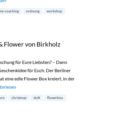
n 22: Aufräumen Online-Coaching mit Angela Holtmann“
sen
ine-coaching
ordnung
workshop
& Flower von Birkholz
aschung für Eure Liebsten? – Dann
eschenkidee für Euch. Der Berliner
 eine edle Flower Box kreiert, in der
rchen 21: Fragrance & Flower von Birkholz“
terlesen
ure
christmas
duft
flowerbox