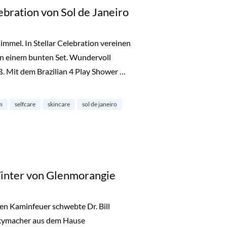
ebration von Sol de Janeiro
mmel. In Stellar Celebration vereinen
o in einem bunten Set. Wundervoll
ß. Mit dem Brazilian 4 Play Shower …
von Sol de Janeiro“
m
selfcare
skincare
sol de janeiro
Winter von Glenmorangie
en Kaminfeuer schwebte Dr. Bill
kymacher aus dem Hause