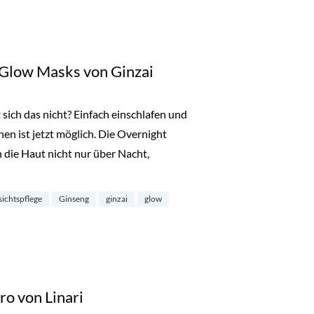
 Glow Masks von Ginzai
sich das nicht? Einfach einschlafen und
n ist jetzt möglich. Die Overnight
die Haut nicht nur über Nacht,
: Overnight Glow Masks von Ginzai“
sichtspflege
Ginseng
ginzai
glow
ro von Linari