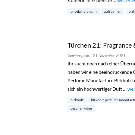
Kölnerin ihre Dienste …
„Türche
weiterle
angela holtmann
aufräumen
onl
Türchen 21: Fragrance 
Gewinnspiele,
| 21 Dezember 2021
Ihr sucht noch nach einer Überr
haben wir eine beeindruckende G
Perfume Manufacture Birkholz hat
sich ein hochwertiger Duft …
„Tü
wei
birkholz
birkholz perfume manufact
geschenkidee