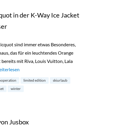
quot in der K-Way Ice Jacket
ser
icquot sind immer etwas Besonderes,
aus, das für ein leuchtendes Orange
 bereits mit Riva, Louis Vuitton, Lala
Türchen 24: Veuve Clicquot in der K-Way Ice Jacket und 6 Champa
eiterlesen
ooperation
limited edition
skiurlaub
ket
winter
von Jusbox