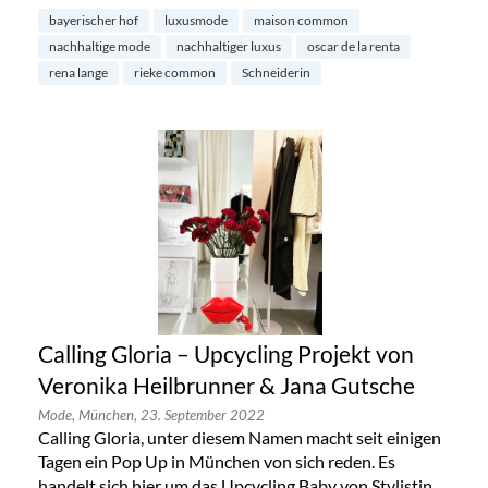
bayerischer hof
luxusmode
maison common
nachhaltige mode
nachhaltiger luxus
oscar de la renta
rena lange
rieke common
Schneiderin
Calling Gloria – Upcycling Projekt von
Veronika Heilbrunner & Jana Gutsche
Mode,
München,
23. September 2022
Calling Gloria, unter diesem Namen macht seit einigen
Tagen ein Pop Up in München von sich reden. Es
handelt sich hier um das Upcycling Baby von Stylistin