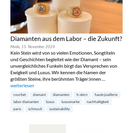
Diamanten aus dem Labor – die Zukunft?
Mode,
15. November 2024
Kein Stein wird von so vielen Emotionen, Songtiteln
und Geschichten begleitet wie der Diamant – sein
unvergleichliches Funkeln birgt das Versprechen von
Ewigkeit und Luxus. Wir kennen die Namen der
größten Steine, ihre berühmten Träger:innen …
„Diamanten aus dem Labor – die Zukunft?“
weiterlesen
courbet
diamant
diamanten
h.stern
haute joaillerie
labor diamanten
luxus
luxusmarke
nachhaltigkeit
paris
schmuck
sustainability