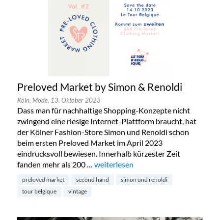
Preloved Market by Simon & Renoldi
Köln,
Mode,
13. Oktober 2023
Dass man für nachhaltige Shopping-Konzepte nicht
zwingend eine riesige Internet-Plattform braucht, hat
der Kölner Fashion-Store Simon und Renoldi schon
beim ersten Preloved Market im April 2023
eindrucksvoll bewiesen. Innerhalb kürzester Zeit
fanden mehr als 200 …
„Preloved Market by Simon & Renold
weiterlesen
preloved market
second hand
simon und renoldi
tour belgique
vintage