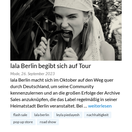
lala Berlin begibt sich auf Tour
Mode,
26. September 2023
lala Berlin macht sich im Oktober auf den Weg quer
durch Deutschland, um seine Community
kennenzulernen und an die großen Erfolge der Archive
Sales anzuknüpfen, die das Label regelmäßig in seiner
Heimatstadt Berlin veranstaltet. Bei …
„lala Berlin begibt sic
weiterlesen
flash sale
lala berlin
leyla piedayesh
nachhaltigkeit
pop up store
road show