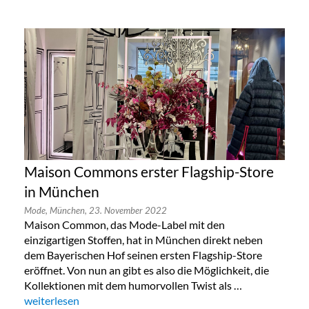
Maison Commons erster Flagship-Store
in München
Mode,
München,
23. November 2022
Maison Common, das Mode-Label mit den
einzigartigen Stoffen, hat in München direkt neben
dem Bayerischen Hof seinen ersten Flagship-Store
eröffnet. Von nun an gibt es also die Möglichkeit, die
Kollektionen mit dem humorvollen Twist als …
„Maison Commons erster Flagship-Store in München“
weiterlesen