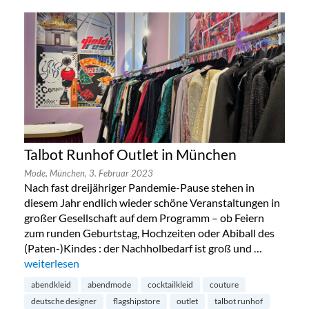
Talbot Runhof Outlet in München
Mode,
München,
3. Februar 2023
Nach fast dreijähriger Pandemie-Pause stehen in
diesem Jahr endlich wieder schöne Veranstaltungen in
großer Gesellschaft auf dem Programm – ob Feiern
zum runden Geburtstag, Hochzeiten oder Abiball des
(Paten-)Kindes : der Nachholbedarf ist groß und …
„Talbot Runhof Outlet in München“
weiterlesen
abendkleid
abendmode
cocktailkleid
couture
deutsche designer
flagshipstore
outlet
talbot runhof