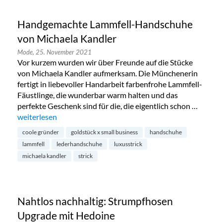
Handgemachte Lammfell-Handschuhe
von Michaela Kandler
Mode,
25. November 2021
Vor kurzem wurden wir über Freunde auf die Stücke
von Michaela Kandler aufmerksam. Die Münchenerin
fertigt in liebevoller Handarbeit farbenfrohe Lammfell-
Fäustlinge, die wunderbar warm halten und das
perfekte Geschenk sind für die, die eigentlich schon …
„Handgemachte Lammfell-Handschuhe von Michaela Kandl
weiterlesen
coole gründer
goldstück x small business
handschuhe
lammfell
lederhandschuhe
luxusstrick
michaela kandler
strick
Nahtlos nachhaltig: Strumpfhosen
Upgrade mit Hedoine