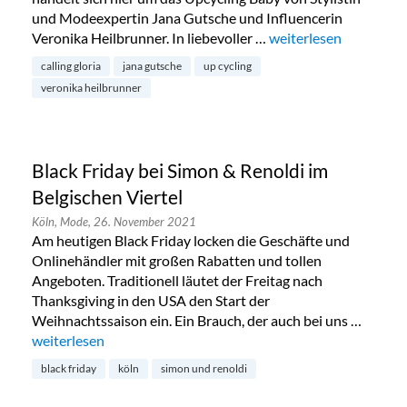
und Modeexpertin Jana Gutsche und Influencerin
Veronika Heilbrunner. In liebevoller …
„Calling Gloria – Upc
weiterlesen
calling gloria
jana gutsche
up cycling
veronika heilbrunner
Black Friday bei Simon & Renoldi im
Belgischen Viertel
Köln,
Mode,
26. November 2021
Am heutigen Black Friday locken die Geschäfte und
Onlinehändler mit großen Rabatten und tollen
Angeboten. Traditionell läutet der Freitag nach
Thanksgiving in den USA den Start der
Weihnachtssaison ein. Ein Brauch, der auch bei uns …
„Black Friday bei Simon & Renoldi im Belgischen Viertel“
weiterlesen
black friday
köln
simon und renoldi