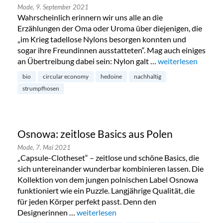
Mode,
9. September 2021
Wahrscheinlich erinnern wir uns alle an die
Erzählungen der Oma oder Uroma über diejenigen, die
„im Krieg tadellose Nylons besorgen konnten und
sogar ihre Freundinnen ausstatteten“. Mag auch einiges
an Übertreibung dabei sein: Nylon galt …
„Nahtlos nachhalt
weiterlesen
bio
circular economy
hedoine
nachhaltig
strumpfhosen
Osnowa: zeitlose Basics aus Polen
Mode,
7. Mai 2021
„Capsule-Clotheset“ – zeitlose und schöne Basics, die
sich untereinander wunderbar kombinieren lassen. Die
Kollektion von dem jungen polnischen Label Osnowa
funktioniert wie ein Puzzle. Langjährige Qualität, die
für jeden Körper perfekt passt. Denn den
Designerinnen …
„Osnowa: zeitlose Basics aus Polen“
weiterlesen