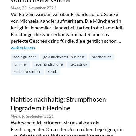
Mode,
25. November 2021
Vor kurzem wurden wir über Freunde auf die Stücke
von Michaela Kandler aufmerksam. Die Münchenerin
fertigt in liebevoller Handarbeit farbenfrohe Lammfell-
Fäustlinge, die wunderbar warm halten und das
perfekte Geschenk sind für die, die eigentlich schon …
„Handgemachte Lammfell-Handschuhe von Michaela Kandl
weiterlesen
coole gründer
goldstück x small business
handschuhe
lammfell
lederhandschuhe
luxusstrick
michaela kandler
strick
Nahtlos nachhaltig: Strumpfhosen
Upgrade mit Hedoine
Mode,
9. September 2021
Wahrscheinlich erinnern wir uns alle an die
Erzählungen der Oma oder Uroma über diejenigen, die
„im Krieg tadellose Nylons besorgen konnten und