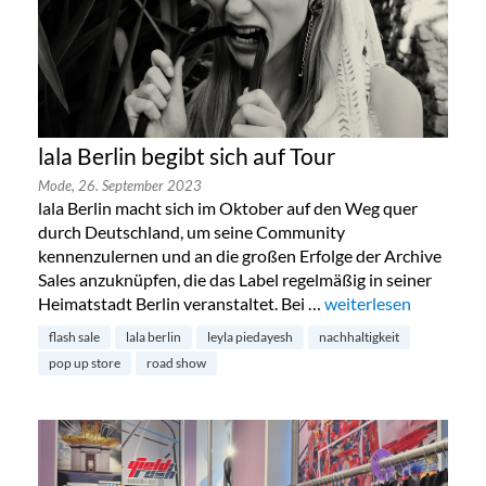
lala Berlin begibt sich auf Tour
Mode,
26. September 2023
lala Berlin macht sich im Oktober auf den Weg quer
durch Deutschland, um seine Community
kennenzulernen und an die großen Erfolge der Archive
Sales anzuknüpfen, die das Label regelmäßig in seiner
Heimatstadt Berlin veranstaltet. Bei …
„lala Berlin begibt sic
weiterlesen
flash sale
lala berlin
leyla piedayesh
nachhaltigkeit
pop up store
road show