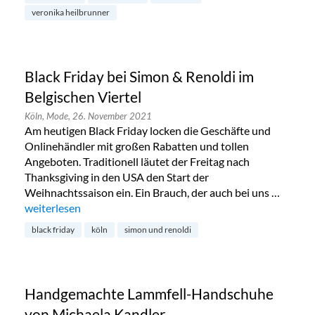
veronika heilbrunner
Black Friday bei Simon & Renoldi im
Belgischen Viertel
Köln,
Mode,
26. November 2021
Am heutigen Black Friday locken die Geschäfte und
Onlinehändler mit großen Rabatten und tollen
Angeboten. Traditionell läutet der Freitag nach
Thanksgiving in den USA den Start der
Weihnachtssaison ein. Ein Brauch, der auch bei uns …
„Black Friday bei Simon & Renoldi im Belgischen Viertel“
weiterlesen
black friday
köln
simon und renoldi
Handgemachte Lammfell-Handschuhe
von Michaela Kandler