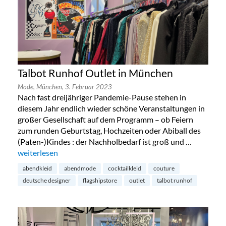
Talbot Runhof Outlet in München
Mode,
München,
3. Februar 2023
Nach fast dreijähriger Pandemie-Pause stehen in
diesem Jahr endlich wieder schöne Veranstaltungen in
großer Gesellschaft auf dem Programm – ob Feiern
zum runden Geburtstag, Hochzeiten oder Abiball des
(Paten-)Kindes : der Nachholbedarf ist groß und …
„Talbot Runhof Outlet in München“
weiterlesen
abendkleid
abendmode
cocktailkleid
couture
deutsche designer
flagshipstore
outlet
talbot runhof