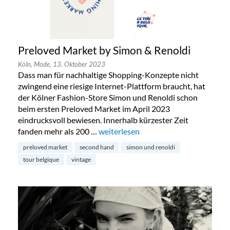
Preloved Market by Simon & Renoldi
Köln,
Mode,
13. Oktober 2023
Dass man für nachhaltige Shopping-Konzepte nicht
zwingend eine riesige Internet-Plattform braucht, hat
der Kölner Fashion-Store Simon und Renoldi schon
beim ersten Preloved Market im April 2023
eindrucksvoll bewiesen. Innerhalb kürzester Zeit
fanden mehr als 200 …
„Preloved Market by Simon & Renold
weiterlesen
preloved market
second hand
simon und renoldi
tour belgique
vintage