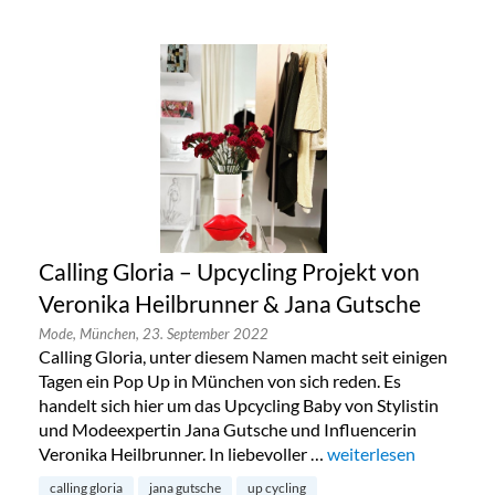
Calling Gloria – Upcycling Projekt von
Veronika Heilbrunner & Jana Gutsche
Mode,
München,
23. September 2022
Calling Gloria, unter diesem Namen macht seit einigen
Tagen ein Pop Up in München von sich reden. Es
handelt sich hier um das Upcycling Baby von Stylistin
und Modeexpertin Jana Gutsche und Influencerin
Veronika Heilbrunner. In liebevoller …
„Calling Gloria – Upc
weiterlesen
calling gloria
jana gutsche
up cycling