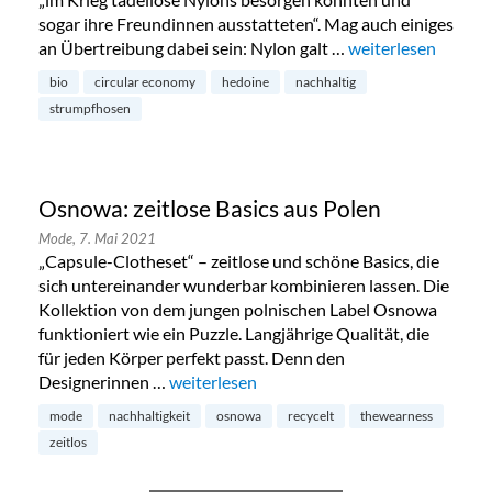
sogar ihre Freundinnen ausstatteten“. Mag auch einiges
an Übertreibung dabei sein: Nylon galt …
„Nahtlos nachhalt
weiterlesen
bio
circular economy
hedoine
nachhaltig
strumpfhosen
Osnowa: zeitlose Basics aus Polen
Mode,
7. Mai 2021
„Capsule-Clotheset“ – zeitlose und schöne Basics, die
sich untereinander wunderbar kombinieren lassen. Die
Kollektion von dem jungen polnischen Label Osnowa
funktioniert wie ein Puzzle. Langjährige Qualität, die
für jeden Körper perfekt passt. Denn den
Designerinnen …
„Osnowa: zeitlose Basics aus Polen“
weiterlesen
mode
nachhaltigkeit
osnowa
recycelt
thewearness
zeitlos