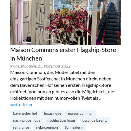
Maison Commons erster Flagship-Store
in München
Mode,
München,
23. November 2022
Maison Common, das Mode-Label mit den
einzigartigen Stoffen, hat in München direkt neben
dem Bayerischen Hof seinen ersten Flagship-Store
eröffnet. Von nun an gibt es also die Möglichkeit, die
Kollektionen mit dem humorvollen Twist als …
„Maison Commons erster Flagship-Store in München“
weiterlesen
bayerischer hof
luxusmode
maison common
nachhaltige mode
nachhaltiger luxus
oscar de la renta
rena lange
rieke common
Schneiderin