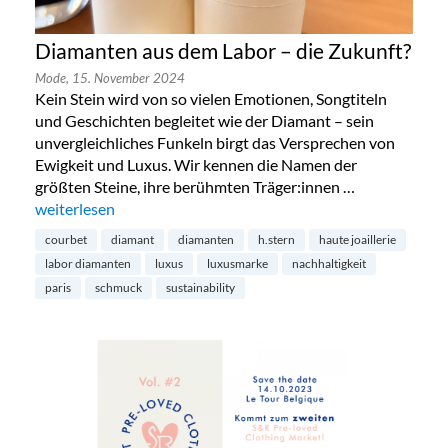
Diamanten aus dem Labor – die Zukunft?
Mode,
15. November 2024
Kein Stein wird von so vielen Emotionen, Songtiteln
und Geschichten begleitet wie der Diamant – sein
unvergleichliches Funkeln birgt das Versprechen von
Ewigkeit und Luxus. Wir kennen die Namen der
größten Steine, ihre berühmten Träger:innen …
„Diamanten aus dem Labor – die Zukunft?“
weiterlesen
courbet
diamant
diamanten
h.stern
haute joaillerie
labor diamanten
luxus
luxusmarke
nachhaltigkeit
paris
schmuck
sustainability