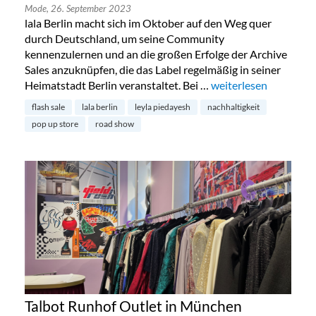
Mode,
26. September 2023
lala Berlin macht sich im Oktober auf den Weg quer
durch Deutschland, um seine Community
kennenzulernen und an die großen Erfolge der Archive
Sales anzuknüpfen, die das Label regelmäßig in seiner
Heimatstadt Berlin veranstaltet. Bei …
„lala Berlin begibt sic
weiterlesen
flash sale
lala berlin
leyla piedayesh
nachhaltigkeit
pop up store
road show
Talbot Runhof Outlet in München