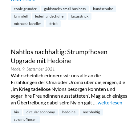
coole gründer
goldstück x small business
handschuhe
lammfell
lederhandschuhe
luxusstrick
michaela kandler
strick
Nahtlos nachhaltig: Strumpfhosen
Upgrade mit Hedoine
Mode,
9. September 2021
Wahrscheinlich erinnern wir uns alle an die
Erzählungen der Oma oder Uroma über diejenigen, die
„im Krieg tadellose Nylons besorgen konnten und
sogar ihre Freundinnen ausstatteten“. Mag auch einiges
an Übertreibung dabei sein: Nylon galt …
„Nahtlos nachhalt
weiterlesen
bio
circular economy
hedoine
nachhaltig
strumpfhosen