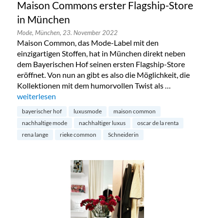
Maison Commons erster Flagship-Store
in München
Mode,
München,
23. November 2022
Maison Common, das Mode-Label mit den
einzigartigen Stoffen, hat in München direkt neben
dem Bayerischen Hof seinen ersten Flagship-Store
eröffnet. Von nun an gibt es also die Möglichkeit, die
Kollektionen mit dem humorvollen Twist als …
„Maison Commons erster Flagship-Store in München“
weiterlesen
bayerischer hof
luxusmode
maison common
nachhaltige mode
nachhaltiger luxus
oscar de la renta
rena lange
rieke common
Schneiderin