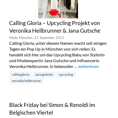
Calling Gloria – Upcycling Projekt von
Veronika Heilbrunner & Jana Gutsche
Mode,
München,
23. September 2022
Calling Gloria, unter diesem Namen macht seit einigen
Tagen ein Pop Up in München von sich reden. Es
handelt sich hier um das Upcycling Baby von Stylistin
und Modeexpertin Jana Gutsche und Influencerin
Veronika Heilbrunner. In liebevoller …
„Calling Gloria – Upc
weiterlesen
calling gloria
jana gutsche
up cycling
veronika heilbrunner
Black Friday bei Simon & Renoldi im
Belgischen Viertel