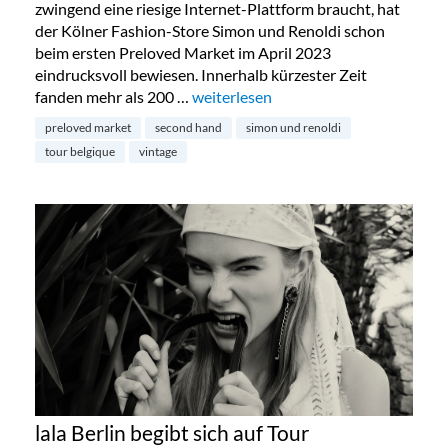
zwingend eine riesige Internet-Plattform braucht, hat
der Kölner Fashion-Store Simon und Renoldi schon
beim ersten Preloved Market im April 2023
eindrucksvoll bewiesen. Innerhalb kürzester Zeit
fanden mehr als 200 …
„Preloved Market by Simon & Renold
weiterlesen
preloved market
second hand
simon und renoldi
tour belgique
vintage
lala Berlin begibt sich auf Tour