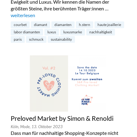
Ewigkeit und Luxus. Wir kennen die Namen der
größten Steine, ihre berühmten Träger:innen …
„Diamanten aus dem Labor – die Zukunft?“
weiterlesen
courbet
diamant
diamanten
h.stern
haute joaillerie
labor diamanten
luxus
luxusmarke
nachhaltigkeit
paris
schmuck
sustainability
Preloved Market by Simon & Renoldi
Köln,
Mode,
13. Oktober 2023
Dass man für nachhaltige Shopping-Konzepte nicht