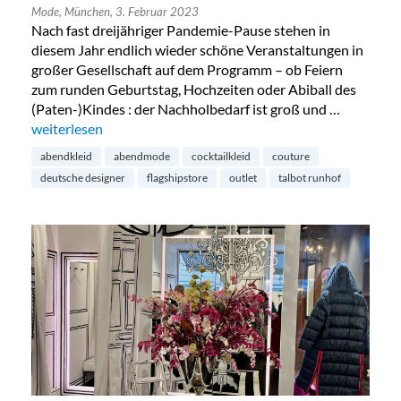
Mode,
München,
3. Februar 2023
Nach fast dreijähriger Pandemie-Pause stehen in
diesem Jahr endlich wieder schöne Veranstaltungen in
großer Gesellschaft auf dem Programm – ob Feiern
zum runden Geburtstag, Hochzeiten oder Abiball des
(Paten-)Kindes : der Nachholbedarf ist groß und …
„Talbot Runhof Outlet in München“
weiterlesen
abendkleid
abendmode
cocktailkleid
couture
deutsche designer
flagshipstore
outlet
talbot runhof