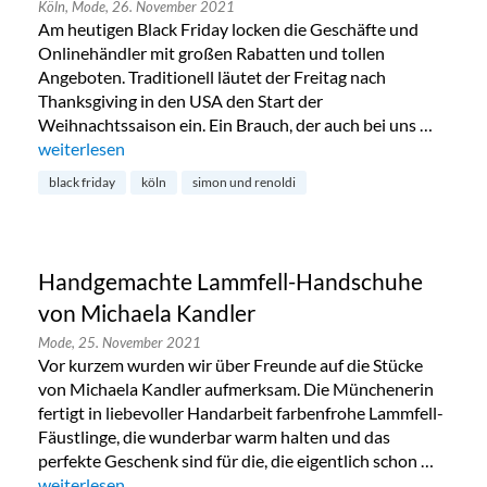
Köln,
Mode,
26. November 2021
Am heutigen Black Friday locken die Geschäfte und
Onlinehändler mit großen Rabatten und tollen
Angeboten. Traditionell läutet der Freitag nach
Thanksgiving in den USA den Start der
Weihnachtssaison ein. Ein Brauch, der auch bei uns …
„Black Friday bei Simon & Renoldi im Belgischen Viertel“
weiterlesen
black friday
köln
simon und renoldi
Handgemachte Lammfell-Handschuhe
von Michaela Kandler
Mode,
25. November 2021
Vor kurzem wurden wir über Freunde auf die Stücke
von Michaela Kandler aufmerksam. Die Münchenerin
fertigt in liebevoller Handarbeit farbenfrohe Lammfell-
Fäustlinge, die wunderbar warm halten und das
perfekte Geschenk sind für die, die eigentlich schon …
„Handgemachte Lammfell-Handschuhe von Michaela Kandl
weiterlesen