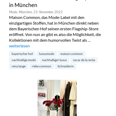
in München
Mode,
München,
23. November 2022
Maison Common, das Mode-Label mit den
einzigartigen Stoffen, hat in München direkt neben
dem Bayerischen Hof seinen ersten Flagship-Store
eröffnet. Von nun an gibt es also die Möglichkeit, die
Kollektionen mit dem humorvollen Twist als …
„Maison Commons erster Flagship-Store in München“
weiterlesen
bayerischer hof
luxusmode
maison common
nachhaltige mode
nachhaltiger luxus
oscar de la renta
rena lange
rieke common
Schneiderin