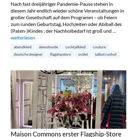
Nach fast dreijähriger Pandemie-Pause stehen in
diesem Jahr endlich wieder schöne Veranstaltungen in
großer Gesellschaft auf dem Programm – ob Feiern
zum runden Geburtstag, Hochzeiten oder Abiball des
(Paten-)Kindes : der Nachholbedarf ist groß und …
„Talbot Runhof Outlet in München“
weiterlesen
abendkleid
abendmode
cocktailkleid
couture
deutsche designer
flagshipstore
outlet
talbot runhof
Maison Commons erster Flagship-Store