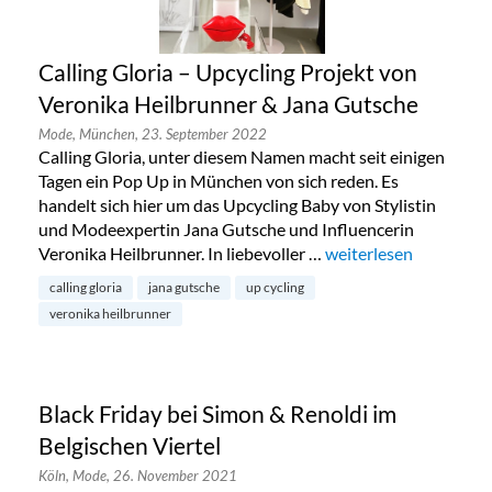
Calling Gloria – Upcycling Projekt von
Veronika Heilbrunner & Jana Gutsche
Mode,
München,
23. September 2022
Calling Gloria, unter diesem Namen macht seit einigen
Tagen ein Pop Up in München von sich reden. Es
handelt sich hier um das Upcycling Baby von Stylistin
und Modeexpertin Jana Gutsche und Influencerin
Veronika Heilbrunner. In liebevoller …
„Calling Gloria – Upc
weiterlesen
calling gloria
jana gutsche
up cycling
veronika heilbrunner
Black Friday bei Simon & Renoldi im
Belgischen Viertel
Köln,
Mode,
26. November 2021