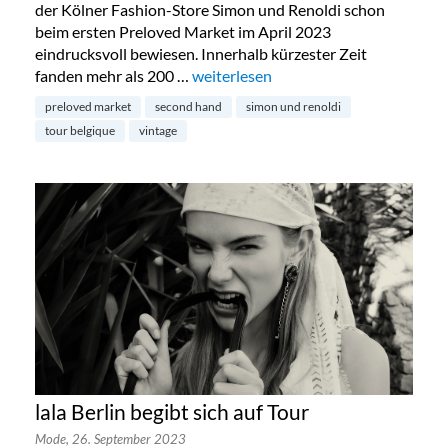
der Kölner Fashion-Store Simon und Renoldi schon
beim ersten Preloved Market im April 2023
eindrucksvoll bewiesen. Innerhalb kürzester Zeit
fanden mehr als 200 …
„Preloved Market by Simon & Renold
weiterlesen
preloved market
second hand
simon und renoldi
tour belgique
vintage
lala Berlin begibt sich auf Tour
Mode,
26. September 2023