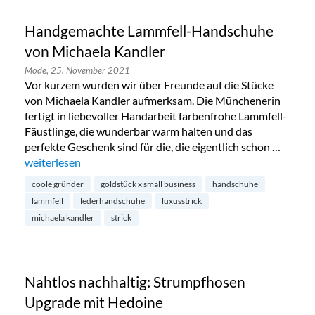
Handgemachte Lammfell-Handschuhe
von Michaela Kandler
Mode,
25. November 2021
Vor kurzem wurden wir über Freunde auf die Stücke
von Michaela Kandler aufmerksam. Die Münchenerin
fertigt in liebevoller Handarbeit farbenfrohe Lammfell-
Fäustlinge, die wunderbar warm halten und das
perfekte Geschenk sind für die, die eigentlich schon …
„Handgemachte Lammfell-Handschuhe von Michaela Kandl
weiterlesen
coole gründer
goldstück x small business
handschuhe
lammfell
lederhandschuhe
luxusstrick
michaela kandler
strick
Nahtlos nachhaltig: Strumpfhosen
Upgrade mit Hedoine