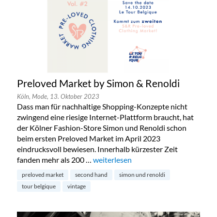
Preloved Market by Simon & Renoldi
Köln,
Mode,
13. Oktober 2023
Dass man für nachhaltige Shopping-Konzepte nicht
zwingend eine riesige Internet-Plattform braucht, hat
der Kölner Fashion-Store Simon und Renoldi schon
beim ersten Preloved Market im April 2023
eindrucksvoll bewiesen. Innerhalb kürzester Zeit
fanden mehr als 200 …
„Preloved Market by Simon & Renold
weiterlesen
preloved market
second hand
simon und renoldi
tour belgique
vintage