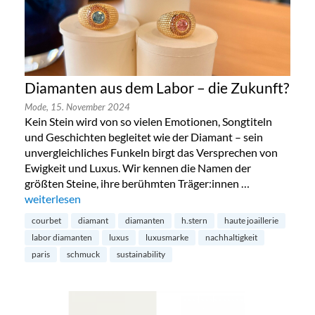
Diamanten aus dem Labor – die Zukunft?
Mode,
15. November 2024
Kein Stein wird von so vielen Emotionen, Songtiteln
und Geschichten begleitet wie der Diamant – sein
unvergleichliches Funkeln birgt das Versprechen von
Ewigkeit und Luxus. Wir kennen die Namen der
größten Steine, ihre berühmten Träger:innen …
„Diamanten aus dem Labor – die Zukunft?“
weiterlesen
courbet
diamant
diamanten
h.stern
haute joaillerie
labor diamanten
luxus
luxusmarke
nachhaltigkeit
paris
schmuck
sustainability