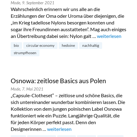
Mode,
9. September 2021
Wahrscheinlich erinnern wir uns alle an die
Erzählungen der Oma oder Uroma über diejenigen, die
„im Krieg tadellose Nylons besorgen konnten und
sogar ihre Freundinnen ausstatteten“. Mag auch einiges
an Übertreibung dabei sein: Nylon galt …
„Nahtlos nachhalt
weiterlesen
bio
circular economy
hedoine
nachhaltig
strumpfhosen
Osnowa: zeitlose Basics aus Polen
Mode,
7. Mai 2021
„Capsule-Clotheset“ – zeitlose und schöne Basics, die
sich untereinander wunderbar kombinieren lassen. Die
Kollektion von dem jungen polnischen Label Osnowa
funktioniert wie ein Puzzle. Langjährige Qualität, die
für jeden Körper perfekt passt. Denn den
Designerinnen …
„Osnowa: zeitlose Basics aus Polen“
weiterlesen