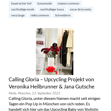
bayerischer hof
luxusmode
maison common
nachhaltige mode
nachhaltiger luxus
oscar de la renta
rena lange
rieke common
Schneiderin
Calling Gloria – Upcycling Projekt von
Veronika Heilbrunner & Jana Gutsche
Mode,
München,
23. September 2022
Calling Gloria, unter diesem Namen macht seit einigen
Tagen ein Pop Up in München von sich reden. Es
handelt sich hier um das Upcycling Baby von Stylistin