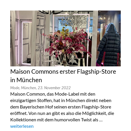
Maison Commons erster Flagship-Store
in München
Mode,
München,
23. November 2022
Maison Common, das Mode-Label mit den
einzigartigen Stoffen, hat in München direkt neben
dem Bayerischen Hof seinen ersten Flagship-Store
eröffnet. Von nun an gibt es also die Möglichkeit, die
Kollektionen mit dem humorvollen Twist als …
„Maison Commons erster Flagship-Store in München“
weiterlesen