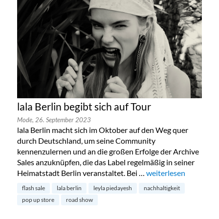
lala Berlin begibt sich auf Tour
Mode,
26. September 2023
lala Berlin macht sich im Oktober auf den Weg quer
durch Deutschland, um seine Community
kennenzulernen und an die großen Erfolge der Archive
Sales anzuknüpfen, die das Label regelmäßig in seiner
Heimatstadt Berlin veranstaltet. Bei …
„lala Berlin begibt sic
weiterlesen
flash sale
lala berlin
leyla piedayesh
nachhaltigkeit
pop up store
road show