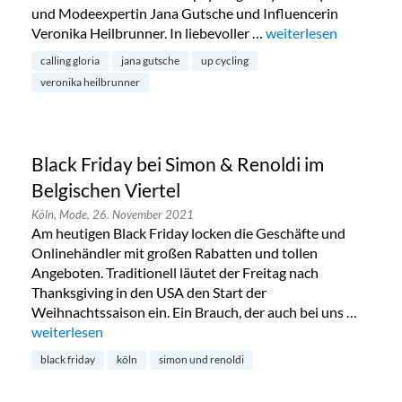
und Modeexpertin Jana Gutsche und Influencerin
Veronika Heilbrunner. In liebevoller …
„Calling Gloria – Upc
weiterlesen
calling gloria
jana gutsche
up cycling
veronika heilbrunner
Black Friday bei Simon & Renoldi im
Belgischen Viertel
Köln,
Mode,
26. November 2021
Am heutigen Black Friday locken die Geschäfte und
Onlinehändler mit großen Rabatten und tollen
Angeboten. Traditionell läutet der Freitag nach
Thanksgiving in den USA den Start der
Weihnachtssaison ein. Ein Brauch, der auch bei uns …
„Black Friday bei Simon & Renoldi im Belgischen Viertel“
weiterlesen
black friday
köln
simon und renoldi