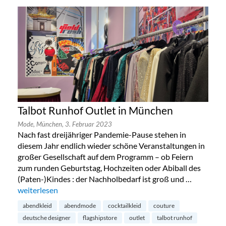
Talbot Runhof Outlet in München
Mode,
München,
3. Februar 2023
Nach fast dreijähriger Pandemie-Pause stehen in
diesem Jahr endlich wieder schöne Veranstaltungen in
großer Gesellschaft auf dem Programm – ob Feiern
zum runden Geburtstag, Hochzeiten oder Abiball des
(Paten-)Kindes : der Nachholbedarf ist groß und …
„Talbot Runhof Outlet in München“
weiterlesen
abendkleid
abendmode
cocktailkleid
couture
deutsche designer
flagshipstore
outlet
talbot runhof