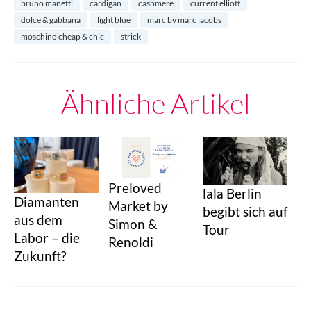
bruno manetti
cardigan
cashmere
current elliott
dolce & gabbana
light blue
marc by marc jacobs
moschino cheap & chic
strick
Ähnliche Artikel
Preloved
lala Berlin
Diamanten
Market by
begibt sich auf
aus dem
Simon &
Tour
Labor – die
Renoldi
Zukunft?