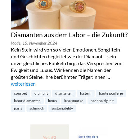
Diamanten aus dem Labor – die Zukunft?
Mode,
15. November 2024
Kein Stein wird von so vielen Emotionen, Songtiteln
und Geschichten begleitet wie der Diamant – sein
unvergleichliches Funkeln birgt das Versprechen von
Ewigkeit und Luxus. Wir kennen die Namen der
größten Steine, ihre berühmten Träger:innen …
„Diamanten aus dem Labor – die Zukunft?“
weiterlesen
courbet
diamant
diamanten
h.stern
haute joaillerie
labor diamanten
luxus
luxusmarke
nachhaltigkeit
paris
schmuck
sustainability