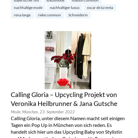
bayerischer hof
luxusmode
maison common
nachhaltige mode
nachhaltiger luxus
oscar de la renta
rena lange
rieke common
Schneiderin
Calling Gloria – Upcycling Projekt von
Veronika Heilbrunner & Jana Gutsche
Mode,
München,
23. September 2022
Calling Gloria, unter diesem Namen macht seit einigen
Tagen ein Pop Up in München von sich reden. Es
handelt sich hier um das Upcycling Baby von Stylistin