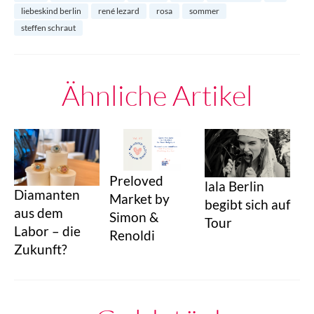
liebeskind berlin
rené lezard
rosa
sommer
steffen schraut
Ähnliche Artikel
Preloved
lala Berlin
Diamanten
Market by
begibt sich auf
aus dem
Simon &
Tour
Labor – die
Renoldi
Zukunft?