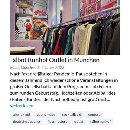
Talbot Runhof Outlet in München
Mode,
München,
3. Februar 2023
Nach fast dreijähriger Pandemie-Pause stehen in
diesem Jahr endlich wieder schöne Veranstaltungen in
großer Gesellschaft auf dem Programm – ob Feiern
zum runden Geburtstag, Hochzeiten oder Abiball des
(Paten-)Kindes : der Nachholbedarf ist groß und …
„Talbot Runhof Outlet in München“
weiterlesen
abendkleid
abendmode
cocktailkleid
couture
deutsche designer
flagshipstore
outlet
talbot runhof