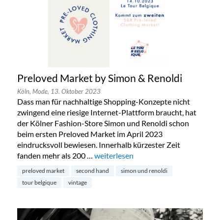
Preloved Market by Simon & Renoldi
Köln,
Mode,
13. Oktober 2023
Dass man für nachhaltige Shopping-Konzepte nicht
zwingend eine riesige Internet-Plattform braucht, hat
der Kölner Fashion-Store Simon und Renoldi schon
beim ersten Preloved Market im April 2023
eindrucksvoll bewiesen. Innerhalb kürzester Zeit
fanden mehr als 200 …
„Preloved Market by Simon & Renold
weiterlesen
preloved market
second hand
simon und renoldi
tour belgique
vintage