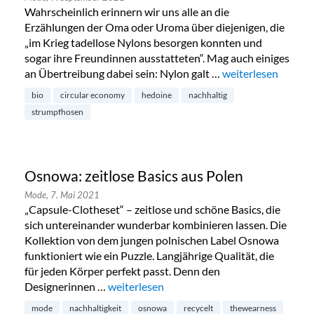
Wahrscheinlich erinnern wir uns alle an die
Erzählungen der Oma oder Uroma über diejenigen, die
„im Krieg tadellose Nylons besorgen konnten und
sogar ihre Freundinnen ausstatteten“. Mag auch einiges
an Übertreibung dabei sein: Nylon galt …
„Nahtlos nachhalt
weiterlesen
bio
circular economy
hedoine
nachhaltig
strumpfhosen
Osnowa: zeitlose Basics aus Polen
Mode,
7. Mai 2021
„Capsule-Clotheset“ – zeitlose und schöne Basics, die
sich untereinander wunderbar kombinieren lassen. Die
Kollektion von dem jungen polnischen Label Osnowa
funktioniert wie ein Puzzle. Langjährige Qualität, die
für jeden Körper perfekt passt. Denn den
Designerinnen …
„Osnowa: zeitlose Basics aus Polen“
weiterlesen
mode
nachhaltigkeit
osnowa
recycelt
thewearness