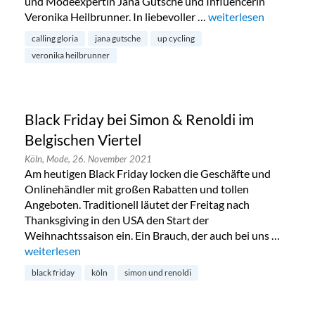
und Modeexpertin Jana Gutsche und Influencerin
Veronika Heilbrunner. In liebevoller …
„Calling Gloria – Upc
weiterlesen
calling gloria
jana gutsche
up cycling
veronika heilbrunner
Black Friday bei Simon & Renoldi im
Belgischen Viertel
Köln,
Mode,
26. November 2021
Am heutigen Black Friday locken die Geschäfte und
Onlinehändler mit großen Rabatten und tollen
Angeboten. Traditionell läutet der Freitag nach
Thanksgiving in den USA den Start der
Weihnachtssaison ein. Ein Brauch, der auch bei uns …
„Black Friday bei Simon & Renoldi im Belgischen Viertel“
weiterlesen
black friday
köln
simon und renoldi