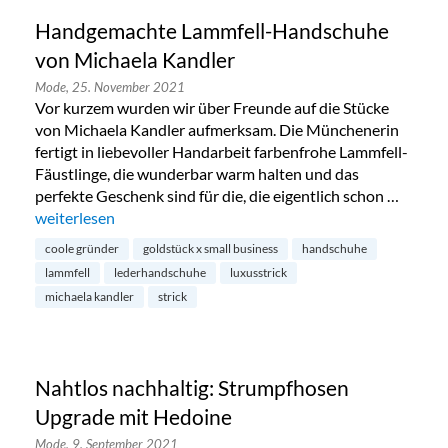
Handgemachte Lammfell-Handschuhe
von Michaela Kandler
Mode,
25. November 2021
Vor kurzem wurden wir über Freunde auf die Stücke
von Michaela Kandler aufmerksam. Die Münchenerin
fertigt in liebevoller Handarbeit farbenfrohe Lammfell-
Fäustlinge, die wunderbar warm halten und das
perfekte Geschenk sind für die, die eigentlich schon …
„Handgemachte Lammfell-Handschuhe von Michaela Kandl
weiterlesen
coole gründer
goldstück x small business
handschuhe
lammfell
lederhandschuhe
luxusstrick
michaela kandler
strick
Nahtlos nachhaltig: Strumpfhosen
Upgrade mit Hedoine
Mode,
9. September 2021