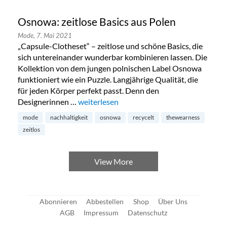
Osnowa: zeitlose Basics aus Polen
Mode,
7. Mai 2021
„Capsule-Clotheset“ – zeitlose und schöne Basics, die
sich untereinander wunderbar kombinieren lassen. Die
Kollektion von dem jungen polnischen Label Osnowa
funktioniert wie ein Puzzle. Langjährige Qualität, die
für jeden Körper perfekt passt. Denn den
Designerinnen …
„Osnowa: zeitlose Basics aus Polen“
weiterlesen
mode
nachhaltigkeit
osnowa
recycelt
thewearness
zeitlos
View More
Abonnieren
Abbestellen
Shop
Über Uns
AGB
Impressum
Datenschutz