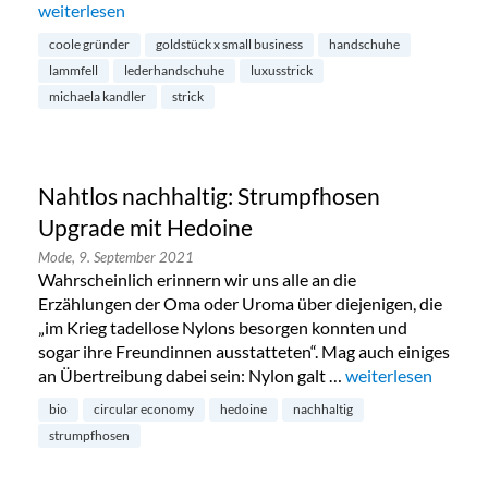
„Handgemachte Lammfell-Handschuhe von Michaela Kandl
weiterlesen
coole gründer
goldstück x small business
handschuhe
lammfell
lederhandschuhe
luxusstrick
michaela kandler
strick
Nahtlos nachhaltig: Strumpfhosen
Upgrade mit Hedoine
Mode,
9. September 2021
Wahrscheinlich erinnern wir uns alle an die
Erzählungen der Oma oder Uroma über diejenigen, die
„im Krieg tadellose Nylons besorgen konnten und
sogar ihre Freundinnen ausstatteten“. Mag auch einiges
an Übertreibung dabei sein: Nylon galt …
„Nahtlos nachhalt
weiterlesen
bio
circular economy
hedoine
nachhaltig
strumpfhosen