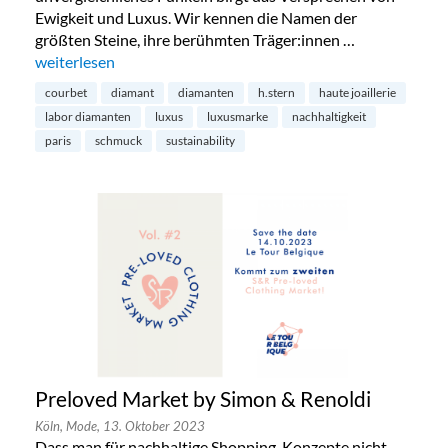
Ewigkeit und Luxus. Wir kennen die Namen der
größten Steine, ihre berühmten Träger:innen …
„Diamanten aus dem Labor – die Zukunft?“
weiterlesen
courbet
diamant
diamanten
h.stern
haute joaillerie
labor diamanten
luxus
luxusmarke
nachhaltigkeit
paris
schmuck
sustainability
Preloved Market by Simon & Renoldi
Köln,
Mode,
13. Oktober 2023
Dass man für nachhaltige Shopping-Konzepte nicht