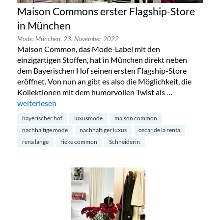
Maison Commons erster Flagship-Store
in München
Mode,
München,
23. November 2022
Maison Common, das Mode-Label mit den
einzigartigen Stoffen, hat in München direkt neben
dem Bayerischen Hof seinen ersten Flagship-Store
eröffnet. Von nun an gibt es also die Möglichkeit, die
Kollektionen mit dem humorvollen Twist als …
„Maison Commons erster Flagship-Store in München“
weiterlesen
bayerischer hof
luxusmode
maison common
nachhaltige mode
nachhaltiger luxus
oscar de la renta
rena lange
rieke common
Schneiderin