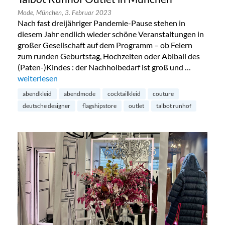
Mode,
München,
3. Februar 2023
Nach fast dreijähriger Pandemie-Pause stehen in
diesem Jahr endlich wieder schöne Veranstaltungen in
großer Gesellschaft auf dem Programm – ob Feiern
zum runden Geburtstag, Hochzeiten oder Abiball des
(Paten-)Kindes : der Nachholbedarf ist groß und …
„Talbot Runhof Outlet in München“
weiterlesen
abendkleid
abendmode
cocktailkleid
couture
deutsche designer
flagshipstore
outlet
talbot runhof