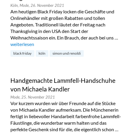
Köln,
Mode,
26. November 2021
Am heutigen Black Friday locken die Geschäfte und
Onlinehändler mit großen Rabatten und tollen
Angeboten. Traditionell läutet der Freitag nach
Thanksgiving in den USA den Start der
Weihnachtssaison ein. Ein Brauch, der auch bei uns …
„Black Friday bei Simon & Renoldi im Belgischen Viertel“
weiterlesen
black friday
köln
simon und renoldi
Handgemachte Lammfell-Handschuhe
von Michaela Kandler
Mode,
25. November 2021
Vor kurzem wurden wir über Freunde auf die Stücke
von Michaela Kandler aufmerksam. Die Münchenerin
fertigt in liebevoller Handarbeit farbenfrohe Lammfell-
Fäustlinge, die wunderbar warm halten und das
perfekte Geschenk sind für die, die eigentlich schon …