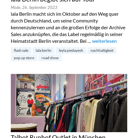
Mode,
26. September 2023
lala Berlin macht sich im Oktober auf den Weg quer
durch Deutschland, um seine Community
kennenzulernen und an die großen Erfolge der Archive
Sales anzuknüpfen, die das Label regelmäßig in seiner
Heimatstadt Berlin veranstaltet. Bei …
„lala Berlin begibt sic
weiterlesen
flash sale
lala berlin
leyla piedayesh
nachhaltigkeit
pop up store
road show
Talbot Runhof Outlet in München