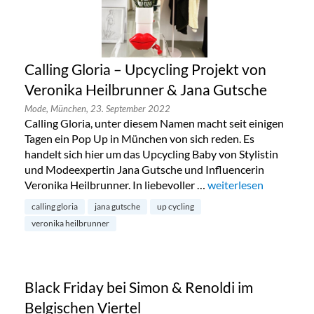
Calling Gloria – Upcycling Projekt von
Veronika Heilbrunner & Jana Gutsche
Mode,
München,
23. September 2022
Calling Gloria, unter diesem Namen macht seit einigen
Tagen ein Pop Up in München von sich reden. Es
handelt sich hier um das Upcycling Baby von Stylistin
und Modeexpertin Jana Gutsche und Influencerin
Veronika Heilbrunner. In liebevoller …
„Calling Gloria – Upc
weiterlesen
calling gloria
jana gutsche
up cycling
veronika heilbrunner
Black Friday bei Simon & Renoldi im
Belgischen Viertel