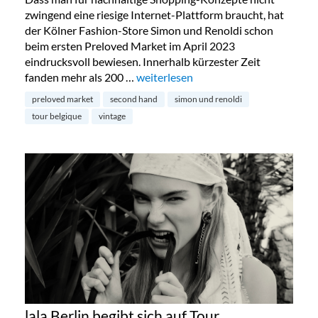
zwingend eine riesige Internet-Plattform braucht, hat
der Kölner Fashion-Store Simon und Renoldi schon
beim ersten Preloved Market im April 2023
eindrucksvoll bewiesen. Innerhalb kürzester Zeit
fanden mehr als 200 …
„Preloved Market by Simon & Renold
weiterlesen
preloved market
second hand
simon und renoldi
tour belgique
vintage
lala Berlin begibt sich auf Tour