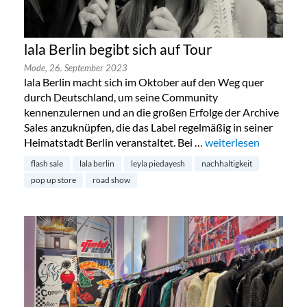
lala Berlin begibt sich auf Tour
Mode,
26. September 2023
lala Berlin macht sich im Oktober auf den Weg quer
durch Deutschland, um seine Community
kennenzulernen und an die großen Erfolge der Archive
Sales anzuknüpfen, die das Label regelmäßig in seiner
Heimatstadt Berlin veranstaltet. Bei …
„lala Berlin begibt sic
weiterlesen
flash sale
lala berlin
leyla piedayesh
nachhaltigkeit
pop up store
road show