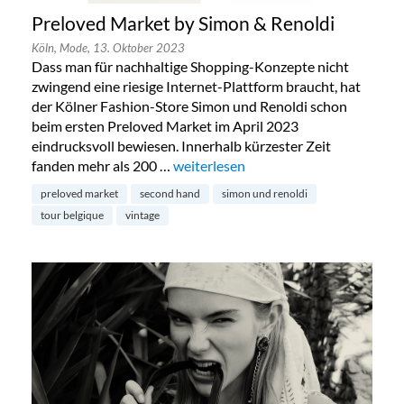
Preloved Market by Simon & Renoldi
Köln,
Mode,
13. Oktober 2023
Dass man für nachhaltige Shopping-Konzepte nicht
zwingend eine riesige Internet-Plattform braucht, hat
der Kölner Fashion-Store Simon und Renoldi schon
beim ersten Preloved Market im April 2023
eindrucksvoll bewiesen. Innerhalb kürzester Zeit
fanden mehr als 200 …
„Preloved Market by Simon & Renold
weiterlesen
preloved market
second hand
simon und renoldi
tour belgique
vintage