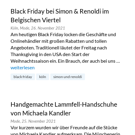
Black Friday bei Simon & Renoldi im
Belgischen Viertel
Köln,
Mode,
26. November 2021
Am heutigen Black Friday locken die Geschäfte und
Onlinehändler mit großen Rabatten und tollen
Angeboten. Traditionell läutet der Freitag nach
Thanksgiving in den USA den Start der
Weihnachtssaison ein. Ein Brauch, der auch bei uns …
„Black Friday bei Simon & Renoldi im Belgischen Viertel“
weiterlesen
black friday
köln
simon und renoldi
Handgemachte Lammfell-Handschuhe
von Michaela Kandler
Mode,
25. November 2021
Vor kurzem wurden wir über Freunde auf die Stücke
von Michaela Kandler aufmerksam. Die Münchenerin