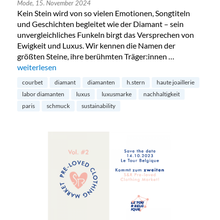
Mode,
15. November 2024
Kein Stein wird von so vielen Emotionen, Songtiteln
und Geschichten begleitet wie der Diamant – sein
unvergleichliches Funkeln birgt das Versprechen von
Ewigkeit und Luxus. Wir kennen die Namen der
größten Steine, ihre berühmten Träger:innen …
„Diamanten aus dem Labor – die Zukunft?“
weiterlesen
courbet
diamant
diamanten
h.stern
haute joaillerie
labor diamanten
luxus
luxusmarke
nachhaltigkeit
paris
schmuck
sustainability