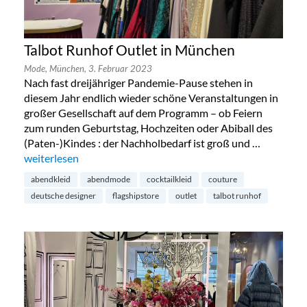
Talbot Runhof Outlet in München
Mode,
München,
3. Februar 2023
Nach fast dreijähriger Pandemie-Pause stehen in
diesem Jahr endlich wieder schöne Veranstaltungen in
großer Gesellschaft auf dem Programm – ob Feiern
zum runden Geburtstag, Hochzeiten oder Abiball des
(Paten-)Kindes : der Nachholbedarf ist groß und …
„Talbot Runhof Outlet in München“
weiterlesen
abendkleid
abendmode
cocktailkleid
couture
deutsche designer
flagshipstore
outlet
talbot runhof