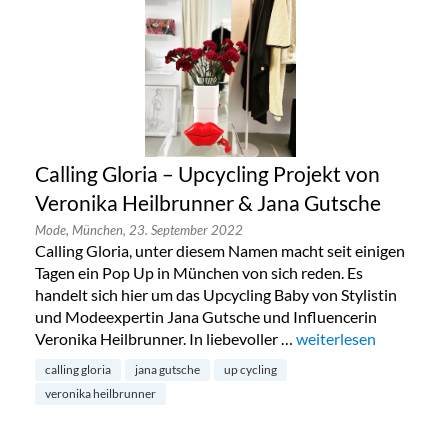
Calling Gloria – Upcycling Projekt von
Veronika Heilbrunner & Jana Gutsche
Mode,
München,
23. September 2022
Calling Gloria, unter diesem Namen macht seit einigen
Tagen ein Pop Up in München von sich reden. Es
handelt sich hier um das Upcycling Baby von Stylistin
und Modeexpertin Jana Gutsche und Influencerin
Veronika Heilbrunner. In liebevoller …
„Calling Gloria – Upc
weiterlesen
calling gloria
jana gutsche
up cycling
veronika heilbrunner