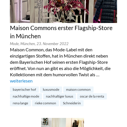
Maison Commons erster Flagship-Store
in München
Mode,
München,
23. November 2022
Maison Common, das Mode-Label mit den
einzigartigen Stoffen, hat in München direkt neben
dem Bayerischen Hof seinen ersten Flagship-Store
eröffnet. Von nun an gibt es also die Möglichkeit, die
Kollektionen mit dem humorvollen Twist als …
„Maison Commons erster Flagship-Store in München“
weiterlesen
bayerischer hof
luxusmode
maison common
nachhaltige mode
nachhaltiger luxus
oscar de la renta
rena lange
rieke common
Schneiderin