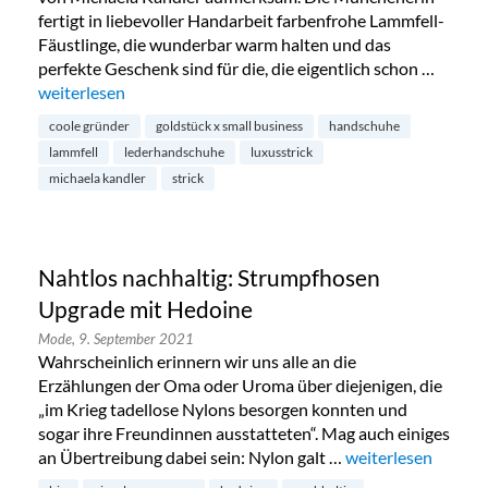
fertigt in liebevoller Handarbeit farbenfrohe Lammfell-
Fäustlinge, die wunderbar warm halten und das
perfekte Geschenk sind für die, die eigentlich schon …
„Handgemachte Lammfell-Handschuhe von Michaela Kandl
weiterlesen
coole gründer
goldstück x small business
handschuhe
lammfell
lederhandschuhe
luxusstrick
michaela kandler
strick
Nahtlos nachhaltig: Strumpfhosen
Upgrade mit Hedoine
Mode,
9. September 2021
Wahrscheinlich erinnern wir uns alle an die
Erzählungen der Oma oder Uroma über diejenigen, die
„im Krieg tadellose Nylons besorgen konnten und
sogar ihre Freundinnen ausstatteten“. Mag auch einiges
an Übertreibung dabei sein: Nylon galt …
„Nahtlos nachhalt
weiterlesen