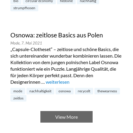
bio
circular economy
hedoine
nachhaltig
strumpfhosen
Osnowa: zeitlose Basics aus Polen
Mode,
7. Mai 2021
„Capsule-Clotheset“ – zeitlose und schöne Basics, die
sich untereinander wunderbar kombinieren lassen. Die
Kollektion von dem jungen polnischen Label Osnowa
funktioniert wie ein Puzzle. Langjährige Qualität, die
für jeden Körper perfekt passt. Denn den
Designerinnen …
„Osnowa: zeitlose Basics aus Polen“
weiterlesen
mode
nachhaltigkeit
osnowa
recycelt
thewearness
zeitlos
View More