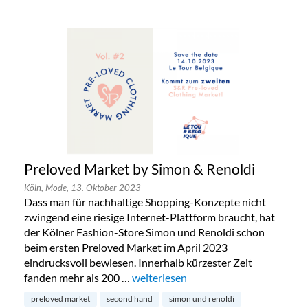
Preloved Market by Simon & Renoldi
Köln,
Mode,
13. Oktober 2023
Dass man für nachhaltige Shopping-Konzepte nicht
zwingend eine riesige Internet-Plattform braucht, hat
der Kölner Fashion-Store Simon und Renoldi schon
beim ersten Preloved Market im April 2023
eindrucksvoll bewiesen. Innerhalb kürzester Zeit
fanden mehr als 200 …
„Preloved Market by Simon & Renold
weiterlesen
preloved market
second hand
simon und renoldi