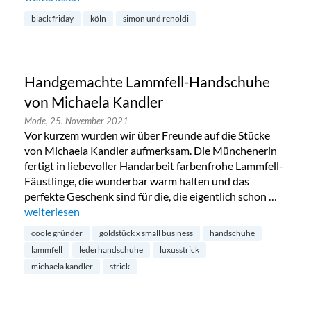
black friday
köln
simon und renoldi
Handgemachte Lammfell-Handschuhe
von Michaela Kandler
Mode,
25. November 2021
Vor kurzem wurden wir über Freunde auf die Stücke
von Michaela Kandler aufmerksam. Die Münchenerin
fertigt in liebevoller Handarbeit farbenfrohe Lammfell-
Fäustlinge, die wunderbar warm halten und das
perfekte Geschenk sind für die, die eigentlich schon …
„Handgemachte Lammfell-Handschuhe von Michaela Kandl
weiterlesen
coole gründer
goldstück x small business
handschuhe
lammfell
lederhandschuhe
luxusstrick
michaela kandler
strick