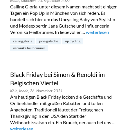
Mode,
München,
23. September 2022
Calling Gloria, unter diesem Namen macht seit einigen
Tagen ein Pop Up in München von sich reden. Es
handelt sich hier um das Upcycling Baby von Stylistin
und Modeexpertin Jana Gutsche und Influencerin
Veronika Heilbrunner. In liebevoller …
„Calling Gloria – Upc
weiterlesen
calling gloria
jana gutsche
up cycling
veronika heilbrunner
Black Friday bei Simon & Renoldi im
Belgischen Viertel
Köln,
Mode,
26. November 2021
Am heutigen Black Friday locken die Geschäfte und
Onlinehändler mit großen Rabatten und tollen
Angeboten. Traditionell läutet der Freitag nach
Thanksgiving in den USA den Start der
Weihnachtssaison ein. Ein Brauch, der auch bei uns …
„Black Friday bei Simon & Renoldi im Belgischen Viertel“
weiterlesen