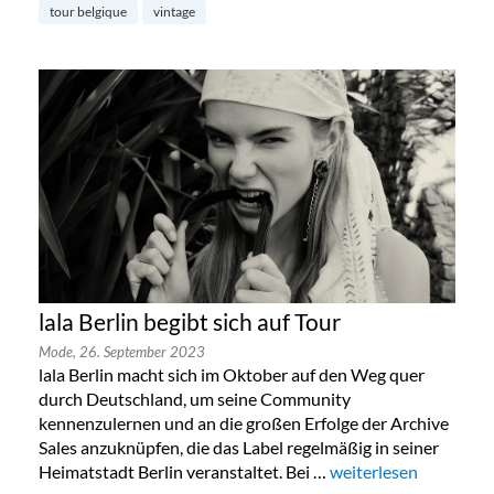
tour belgique
vintage
lala Berlin begibt sich auf Tour
Mode,
26. September 2023
lala Berlin macht sich im Oktober auf den Weg quer
durch Deutschland, um seine Community
kennenzulernen und an die großen Erfolge der Archive
Sales anzuknüpfen, die das Label regelmäßig in seiner
Heimatstadt Berlin veranstaltet. Bei …
„lala Berlin begibt sic
weiterlesen