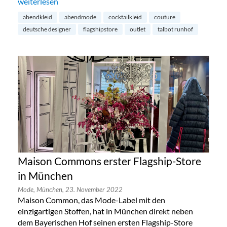
„Talbot Runhof Outlet in München“
weiterlesen
abendkleid
abendmode
cocktailkleid
couture
deutsche designer
flagshipstore
outlet
talbot runhof
Maison Commons erster Flagship-Store
in München
Mode,
München,
23. November 2022
Maison Common, das Mode-Label mit den
einzigartigen Stoffen, hat in München direkt neben
dem Bayerischen Hof seinen ersten Flagship-Store