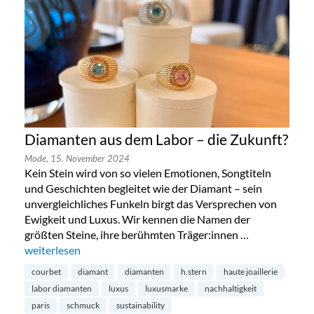
Diamanten aus dem Labor – die Zukunft?
Mode,
15. November 2024
Kein Stein wird von so vielen Emotionen, Songtiteln
und Geschichten begleitet wie der Diamant – sein
unvergleichliches Funkeln birgt das Versprechen von
Ewigkeit und Luxus. Wir kennen die Namen der
größten Steine, ihre berühmten Träger:innen …
„Diamanten aus dem Labor – die Zukunft?“
weiterlesen
courbet
diamant
diamanten
h.stern
haute joaillerie
labor diamanten
luxus
luxusmarke
nachhaltigkeit
paris
schmuck
sustainability