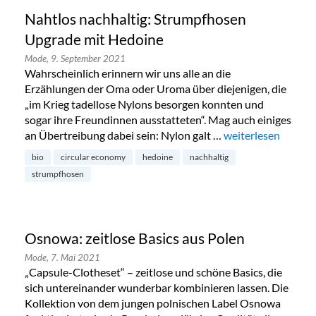
Nahtlos nachhaltig: Strumpfhosen
Upgrade mit Hedoine
Mode,
9. September 2021
Wahrscheinlich erinnern wir uns alle an die
Erzählungen der Oma oder Uroma über diejenigen, die
„im Krieg tadellose Nylons besorgen konnten und
sogar ihre Freundinnen ausstatteten“. Mag auch einiges
an Übertreibung dabei sein: Nylon galt …
„Nahtlos nachhalt
weiterlesen
bio
circular economy
hedoine
nachhaltig
strumpfhosen
Osnowa: zeitlose Basics aus Polen
Mode,
7. Mai 2021
„Capsule-Clotheset“ – zeitlose und schöne Basics, die
sich untereinander wunderbar kombinieren lassen. Die
Kollektion von dem jungen polnischen Label Osnowa