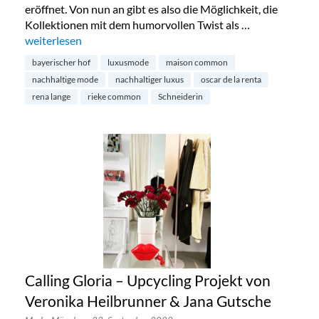
eröffnet. Von nun an gibt es also die Möglichkeit, die
Kollektionen mit dem humorvollen Twist als …
„Maison Commons erster Flagship-Store in München“
weiterlesen
bayerischer hof
luxusmode
maison common
nachhaltige mode
nachhaltiger luxus
oscar de la renta
rena lange
rieke common
Schneiderin
Calling Gloria – Upcycling Projekt von
Veronika Heilbrunner & Jana Gutsche