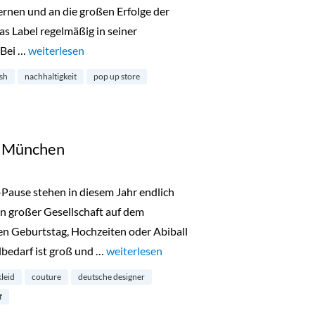
nen und an die großen Erfolge der
as Label regelmäßig in seiner
 Bei …
„lala Berlin begibt sich auf Tour“
weiterlesen
esh
nachhaltigkeit
pop up store
in München
-Pause stehen in diesem Jahr endlich
n großer Gesellschaft auf dem
n Geburtstag, Hochzeiten oder Abiball
lbedarf ist groß und …
„Talbot Runhof Outlet in München“
weiterlesen
kleid
couture
deutsche designer
f