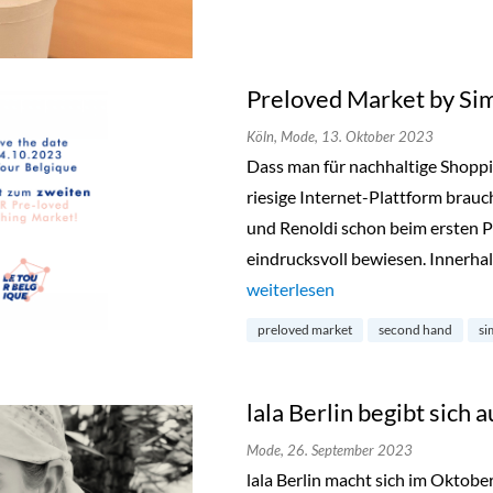
Preloved Market by Si
Köln,
Mode,
13. Oktober 2023
Dass man für nachhaltige Shopp
riesige Internet-Plattform brauc
und Renoldi schon beim ersten P
eindrucksvoll bewiesen. Innerhal
„Preloved Market by Simon & Re
weiterlesen
preloved market
second hand
si
lala Berlin begibt sich a
Mode,
26. September 2023
lala Berlin macht sich im Oktob