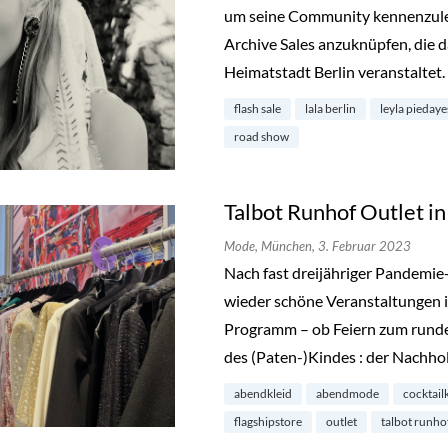
um seine Community kennenzuler
Archive Sales anzuknüpfen, die d
Heimatstadt Berlin veranstaltet.
flash sale
lala berlin
leyla pieday
road show
Talbot Runhof Outlet 
Mode,
München,
3. Februar 2023
Nach fast dreijähriger Pandemie
wieder schöne Veranstaltungen i
Programm – ob Feiern zum runde
des (Paten-)Kindes : der Nachho
abendkleid
abendmode
cocktail
flagshipstore
outlet
talbot runho