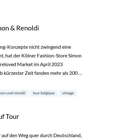
mon & Renoldi
ing-Konzepte nicht zwingend eine
ht, hat der Kölner Fashion-Store Simon
reloved Market im April 2023
b kürzester Zeit fanden mehr als 200 …
noldi“
mon und renoldi
tour belgique
vintage
uf Tour
er auf den Weg quer durch Deutschland,