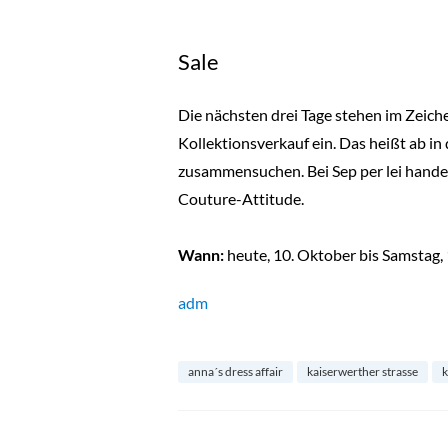
Sale
Die nächsten drei Tage stehen im Zeich
Kollektionsverkauf ein. Das heißt ab i
zusammensuchen. Bei Sep per lei handel
Couture-Attitude.
Wann:
heute, 10. Oktober bis Samstag, 
adm
anna´s dress affair
kaiserwerther strasse
k