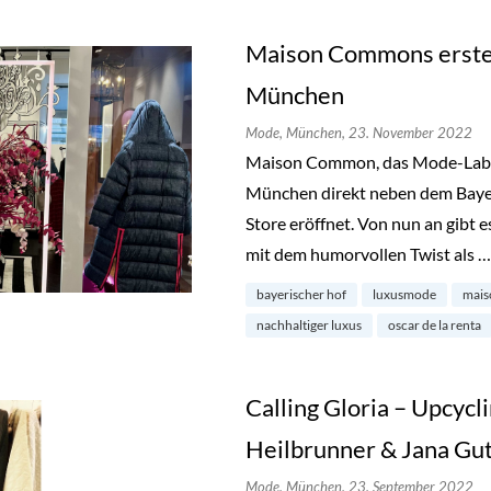
Maison Commons erster
München
Mode,
München,
23. November 2022
Maison Common, das Mode-Label m
München direkt neben dem Bayer
Store eröffnet. Von nun an gibt e
mit dem humorvollen Twist als 
bayerischer hof
luxusmode
mai
nachhaltiger luxus
oscar de la renta
Calling Gloria – Upcycl
Heilbrunner & Jana Gu
Mode,
München,
23. September 2022