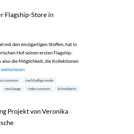
 Flagship-Store in
it den einzigartigen Stoffen, hat in
ischen Hof seinen ersten Flagship-
s also die Möglichkeit, die Kollektionen
…
„Maison Commons erster Flagship-Store in München“
weiterlesen
son common
nachhaltige mode
rena lange
rieke common
Schneiderin
ing Projekt von Veronika
tsche