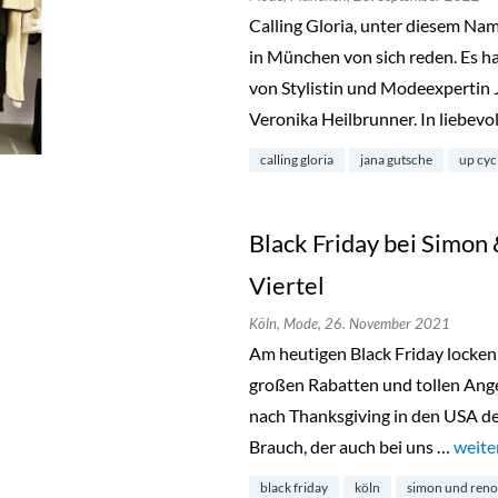
Calling Gloria, unter diesem Na
in München von sich reden. Es ha
von Stylistin und Modeexpertin 
Veronika Heilbrunner. In liebevo
calling gloria
jana gutsche
up cyc
Black Friday bei Simon
Viertel
Köln,
Mode,
26. November 2021
Am heutigen Black Friday locken
großen Rabatten und tollen Angeb
nach Thanksgiving in den USA de
Brauch, der auch bei uns …
„Blac
weite
black friday
köln
simon und reno