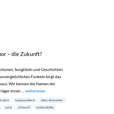
or – die Zukunft?
motionen, Songtiteln und Geschichten
 unvergleichliches Funkeln birgt das
uxus. Wir kennen die Namen der
Träger:innen …
„Diamanten aus dem Labor – die Zukunft?“
weiterlesen
h.stern
haute joaillerie
labor diamanten
paris
schmuck
sustainability