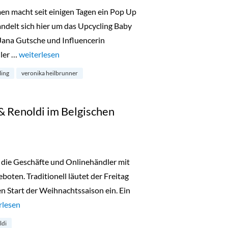
men macht seit einigen Tagen ein Pop Up
ndelt sich hier um das Upcycling Baby
Jana Gutsche und Influencerin
ller …
„Calling Gloria – Upcycling Projekt von Veronika Heilbrunn
weiterlesen
ling
veronika heilbrunner
 & Renoldi im Belgischen
 die Geschäfte und Onlinehändler mit
oten. Traditionell läutet der Freitag
n Start der Weihnachtssaison ein. Ein
k Friday bei Simon & Renoldi im Belgischen Viertel“
rlesen
ldi