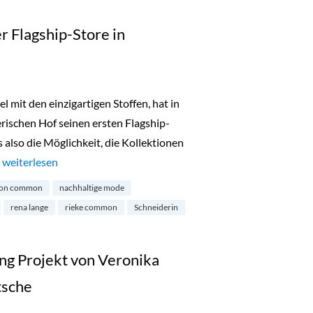
 Flagship-Store in
it den einzigartigen Stoffen, hat in
ischen Hof seinen ersten Flagship-
s also die Möglichkeit, die Kollektionen
…
„Maison Commons erster Flagship-Store in München“
weiterlesen
son common
nachhaltige mode
rena lange
rieke common
Schneiderin
ing Projekt von Veronika
tsche