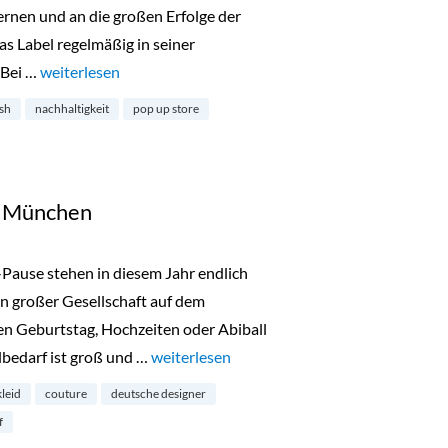
nen und an die großen Erfolge der
as Label regelmäßig in seiner
 Bei …
„lala Berlin begibt sich auf Tour“
weiterlesen
esh
nachhaltigkeit
pop up store
in München
-Pause stehen in diesem Jahr endlich
n großer Gesellschaft auf dem
n Geburtstag, Hochzeiten oder Abiball
lbedarf ist groß und …
„Talbot Runhof Outlet in München“
weiterlesen
kleid
couture
deutsche designer
f