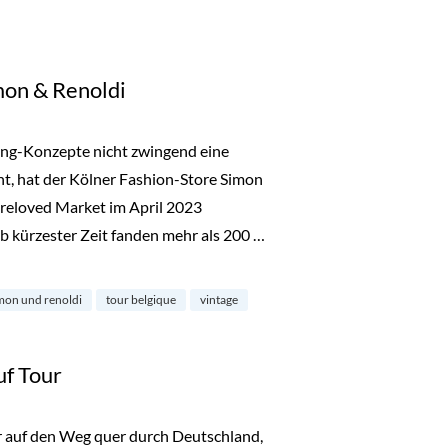
mon & Renoldi
ing-Konzepte nicht zwingend eine
ht, hat der Kölner Fashion-Store Simon
reloved Market im April 2023
b kürzester Zeit fanden mehr als 200 …
noldi“
mon und renoldi
tour belgique
vintage
uf Tour
er auf den Weg quer durch Deutschland,