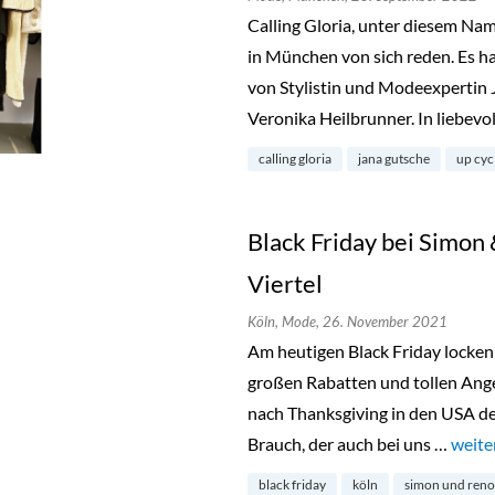
Calling Gloria, unter diesem Na
in München von sich reden. Es ha
von Stylistin und Modeexpertin 
Veronika Heilbrunner. In liebevo
calling gloria
jana gutsche
up cyc
Black Friday bei Simon
Viertel
Köln,
Mode,
26. November 2021
Am heutigen Black Friday locken
großen Rabatten und tollen Angeb
nach Thanksgiving in den USA de
Brauch, der auch bei uns …
„Blac
weite
black friday
köln
simon und reno