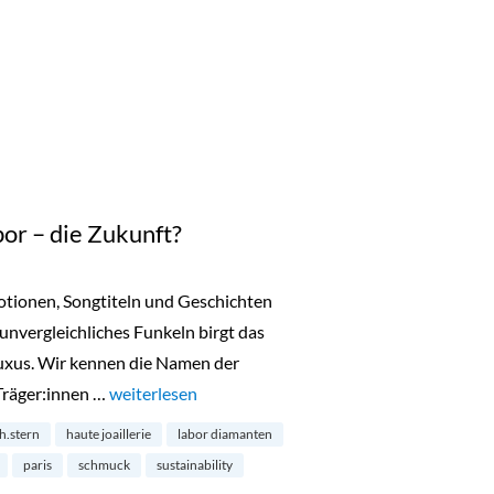
or – die Zukunft?
motionen, Songtiteln und Geschichten
 unvergleichliches Funkeln birgt das
uxus. Wir kennen die Namen der
Träger:innen …
„Diamanten aus dem Labor – die Zukunft?“
weiterlesen
h.stern
haute joaillerie
labor diamanten
paris
schmuck
sustainability