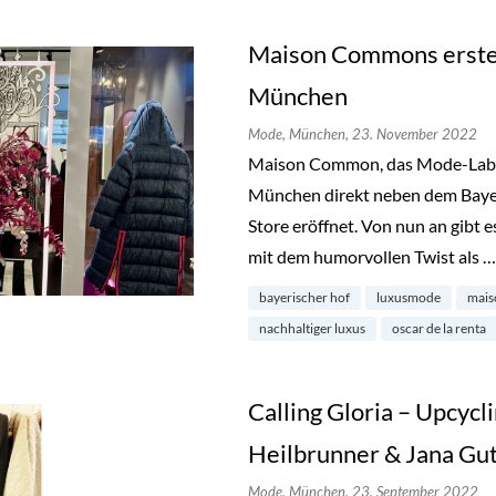
Maison Commons erster
München
Mode,
München,
23. November 2022
Maison Common, das Mode-Label m
München direkt neben dem Bayer
Store eröffnet. Von nun an gibt e
mit dem humorvollen Twist als 
bayerischer hof
luxusmode
mai
nachhaltiger luxus
oscar de la renta
Calling Gloria – Upcycl
Heilbrunner & Jana Gu
Mode,
München,
23. September 2022