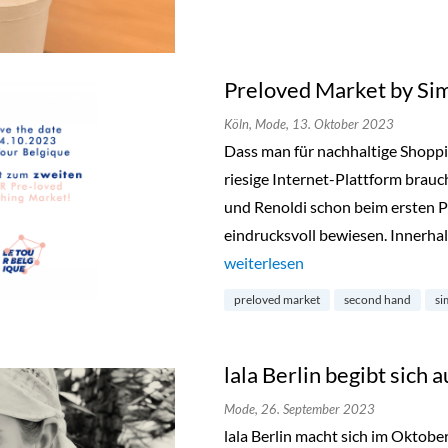
Preloved Market by Si
Köln,
Mode,
13. Oktober 2023
Dass man für nachhaltige Shopp
riesige Internet-Plattform brauc
und Renoldi schon beim ersten P
eindrucksvoll bewiesen. Innerhal
„Preloved Market by Simon & Re
weiterlesen
preloved market
second hand
si
lala Berlin begibt sich a
Mode,
26. September 2023
lala Berlin macht sich im Oktob