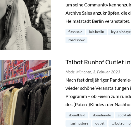
um seine Community kennenzuler
Archive Sales anzuknüpfen, die d
Heimatstadt Berlin veranstaltet.
flash sale
lala berlin
leyla pieday
road show
Talbot Runhof Outlet 
Mode,
München,
3. Februar 2023
Nach fast dreijähriger Pandemie
wieder schöne Veranstaltungen i
Programm – ob Feiern zum runde
des (Paten-)Kindes : der Nachho
abendkleid
abendmode
cocktail
flagshipstore
outlet
talbot runho