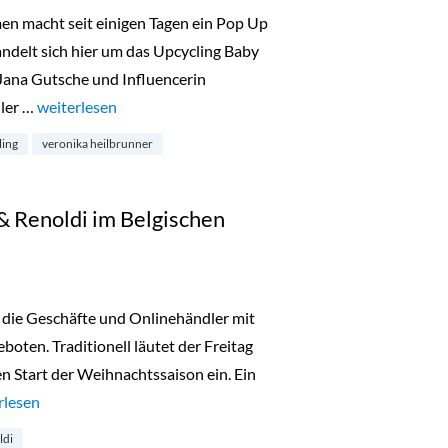
men macht seit einigen Tagen ein Pop Up
ndelt sich hier um das Upcycling Baby
Jana Gutsche und Influencerin
ller …
„Calling Gloria – Upcycling Projekt von Veronika Heilbrunn
weiterlesen
ling
veronika heilbrunner
 & Renoldi im Belgischen
 die Geschäfte und Onlinehändler mit
oten. Traditionell läutet der Freitag
n Start der Weihnachtssaison ein. Ein
k Friday bei Simon & Renoldi im Belgischen Viertel“
rlesen
ldi