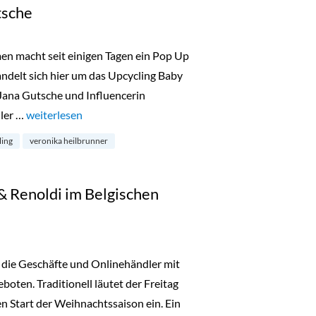
tsche
men macht seit einigen Tagen ein Pop Up
ndelt sich hier um das Upcycling Baby
Jana Gutsche und Influencerin
ller …
„Calling Gloria – Upcycling Projekt von Veronika Heilbrunn
weiterlesen
ling
veronika heilbrunner
 & Renoldi im Belgischen
 die Geschäfte und Onlinehändler mit
oten. Traditionell läutet der Freitag
n Start der Weihnachtssaison ein. Ein