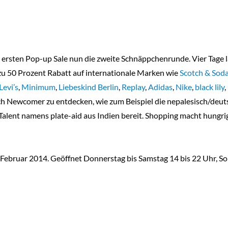
 ersten Pop-up Sale nun die zweite Schnäppchenrunde. Vier Tage 
 zu 50 Prozent Rabatt auf internationale Marken wie
Scotch & Sod
Levi’s
,
Minimum
,
Liebeskind Berlin
,
Replay
,
Adidas
,
Nike
,
black lily
,
auch Newcomer zu entdecken, wie zum Beispiel die nepalesisch/de
Talent namens plate-aid aus Indien bereit. Shopping macht hungr
. Februar 2014. Geöffnet Donnerstag bis Samstag 14 bis 22 Uhr, So