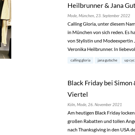
Heilbrunner & Jana Gu
Mode,
München,
23. September 2022
Calling Gloria, unter diesem Na
in München von sich reden. Es ha
von Stylistin und Modeexpertin 
Veronika Heilbrunner. In liebevo
calling gloria
jana gutsche
up cyc
Black Friday bei Simon
Viertel
Köln,
Mode,
26. November 2021
Am heutigen Black Friday locken
großen Rabatten und tollen Angeb
nach Thanksgiving in den USA de