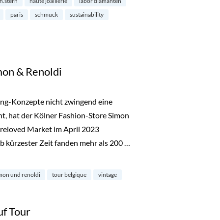
h.stern
haute joaillerie
labor diamanten
paris
schmuck
sustainability
mon & Renoldi
ing-Konzepte nicht zwingend eine
ht, hat der Kölner Fashion-Store Simon
reloved Market im April 2023
b kürzester Zeit fanden mehr als 200 …
noldi“
mon und renoldi
tour belgique
vintage
uf Tour