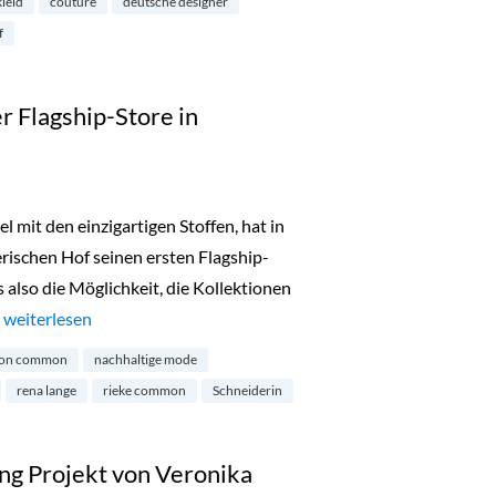
kleid
couture
deutsche designer
f
 Flagship-Store in
it den einzigartigen Stoffen, hat in
ischen Hof seinen ersten Flagship-
s also die Möglichkeit, die Kollektionen
…
„Maison Commons erster Flagship-Store in München“
weiterlesen
son common
nachhaltige mode
rena lange
rieke common
Schneiderin
ing Projekt von Veronika