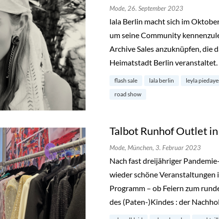
Mode,
26. September 2023
lala Berlin macht sich im Oktob
um seine Community kennenzuler
Archive Sales anzuknüpfen, die d
Heimatstadt Berlin veranstaltet.
flash sale
lala berlin
leyla pieday
road show
Talbot Runhof Outlet 
Mode,
München,
3. Februar 2023
Nach fast dreijähriger Pandemie
wieder schöne Veranstaltungen i
Programm – ob Feiern zum runde
des (Paten-)Kindes : der Nachho