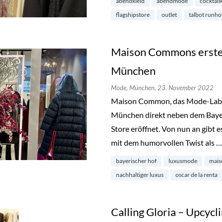
abendkleid
abendmode
cocktail
flagshipstore
outlet
talbot runho
Maison Commons erster
München
Mode,
München,
23. November 2022
Maison Common, das Mode-Label m
München direkt neben dem Bayer
Store eröffnet. Von nun an gibt e
mit dem humorvollen Twist als 
bayerischer hof
luxusmode
mai
nachhaltiger luxus
oscar de la renta
Calling Gloria – Upcycl