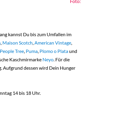
Foto:
lang kannst Du bis zum Umfallen im
a
,
Maison Scotch
,
American Vintage
,
People Tree
,
Puma
,
Plomo o Plata
und
utsche Kaschmirmarke
Neyo
. Für die
ig. Aufgrund dessen wird Dein Hunger
nntag 14 bis 18 Uhr.