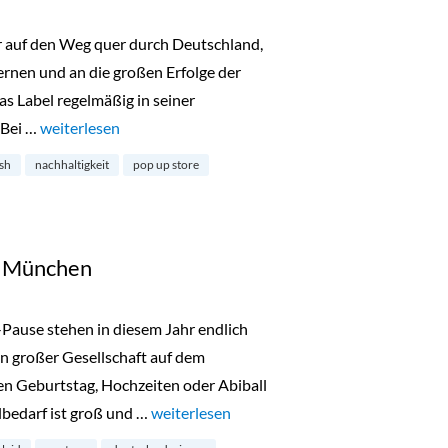
er auf den Weg quer durch Deutschland,
nen und an die großen Erfolge der
as Label regelmäßig in seiner
 Bei …
„lala Berlin begibt sich auf Tour“
weiterlesen
esh
nachhaltigkeit
pop up store
in München
-Pause stehen in diesem Jahr endlich
n großer Gesellschaft auf dem
n Geburtstag, Hochzeiten oder Abiball
lbedarf ist groß und …
„Talbot Runhof Outlet in München“
weiterlesen