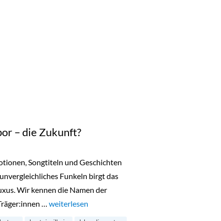
or – die Zukunft?
motionen, Songtiteln und Geschichten
 unvergleichliches Funkeln birgt das
uxus. Wir kennen die Namen der
Träger:innen …
„Diamanten aus dem Labor – die Zukunft?“
weiterlesen