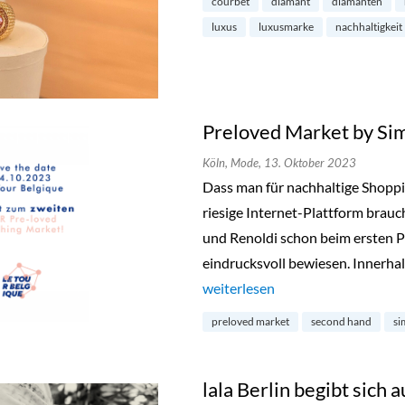
courbet
diamant
diamanten
luxus
luxusmarke
nachhaltigkeit
Preloved Market by Si
Köln,
Mode,
13. Oktober 2023
Dass man für nachhaltige Shopp
riesige Internet-Plattform brauc
und Renoldi schon beim ersten P
eindrucksvoll bewiesen. Innerhal
„Preloved Market by Simon & Re
weiterlesen
preloved market
second hand
si
lala Berlin begibt sich a